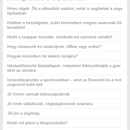
Híres cégek: Ők is elkezdték valahol, nekik is segítettek a céga
lapításban
Hobbim a beszélgetés, ezért kiműveltem magam swarovski fül
bevalóból
Hódít a szappan készítés, mindenki ezt szeretné csinálni!
Hogy olvassunk és vásároljunk, offline vagy online?
Hogyan készültem fel életem túrájára?
Iskolaelőkészítő feladatlapok, melyekkel felkészíthetjük a gyer
eket az iskolára
Ismeretterjesztés a sportrovatban – amit az Eneosról és a mot
orsportról tudni kell
Jó híreim vannak édesszájúaknak
Jó hírek vállalkozók, cégtulajdonosok számára
Jól jön a segítség
Kinek mit jelent a kikapcsolódás?