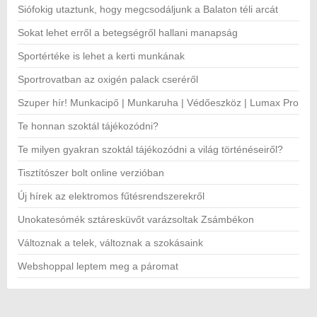
Siófokig utaztunk, hogy megcsodáljunk a Balaton téli arcát
Sokat lehet erről a betegségről hallani manapság
Sportértéke is lehet a kerti munkának
Sportrovatban az oxigén palack cseréről
Szuper hír! Munkacipő | Munkaruha | Védőeszköz | Lumax Pro
Te honnan szoktál tájékozódni?
Te milyen gyakran szoktál tájékozódni a világ történéseiről?
Tisztítószer bolt online verzióban
Új hírek az elektromos fűtésrendszerekről
Unokatesómék sztáresküvőt varázsoltak Zsámbékon
Változnak a telek, változnak a szokásaink
Webshoppal leptem meg a páromat