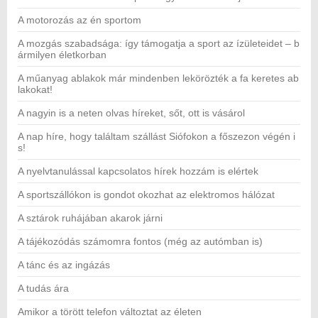
A motorozás az én sportom
A mozgás szabadsága: így támogatja a sport az ízületeidet – b
ármilyen életkorban
A műanyag ablakok már mindenben lekörözték a fa keretes ab
lakokat!
A nagyin is a neten olvas híreket, sőt, ott is vásárol
A nap híre, hogy találtam szállást Siófokon a főszezon végén i
s!
A nyelvtanulással kapcsolatos hírek hozzám is elértek
A sportszállókon is gondot okozhat az elektromos hálózat
A sztárok ruhájában akarok járni
A tájékozódás számomra fontos (még az autómban is)
A tánc és az ingázás
A tudás ára
Amikor a törött telefon változtat az életen