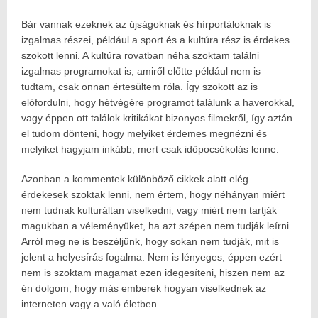
Bár vannak ezeknek az újságoknak és hírportáloknak is
izgalmas részei, például a sport és a kultúra rész is érdekes
szokott lenni. A kultúra rovatban néha szoktam találni
izgalmas programokat is, amiről előtte például nem is
tudtam, csak onnan értesültem róla. Így szokott az is
előfordulni, hogy hétvégére programot találunk a haverokkal,
vagy éppen ott találok kritikákat bizonyos filmekről, így aztán
el tudom dönteni, hogy melyiket érdemes megnézni és
melyiket hagyjam inkább, mert csak időpocsékolás lenne.
Azonban a kommentek különböző cikkek alatt elég
érdekesek szoktak lenni, nem értem, hogy néhányan miért
nem tudnak kulturáltan viselkedni, vagy miért nem tartják
magukban a véleményüket, ha azt szépen nem tudják leírni.
Arról meg ne is beszéljünk, hogy sokan nem tudják, mit is
jelent a helyesírás fogalma. Nem is lényeges, éppen ezért
nem is szoktam magamat ezen idegesíteni, hiszen nem az
én dolgom, hogy más emberek hogyan viselkednek az
interneten vagy a való életben.