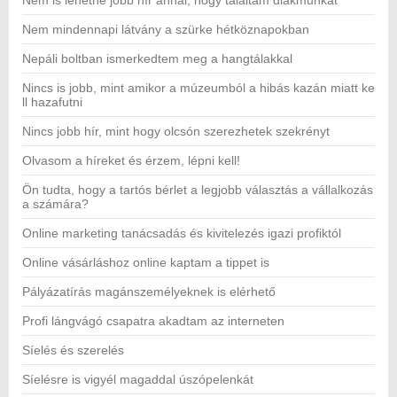
Nem is lehetne jobb hír annál, hogy találtam diákmunkát
Nem mindennapi látvány a szürke hétköznapokban
Nepáli boltban ismerkedtem meg a hangtálakkal
Nincs is jobb, mint amikor a múzeumból a hibás kazán miatt ke
ll hazafutni
Nincs jobb hír, mint hogy olcsón szerezhetek szekrényt
Olvasom a híreket és érzem, lépni kell!
Ön tudta, hogy a tartós bérlet a legjobb választás a vállalkozás
a számára?
Online marketing tanácsadás és kivitelezés igazi profiktól
Online vásárláshoz online kaptam a tippet is
Pályázatírás magánszemélyeknek is elérhető
Profi lángvágó csapatra akadtam az interneten
Síelés és szerelés
Síelésre is vigyél magaddal úszópelenkát