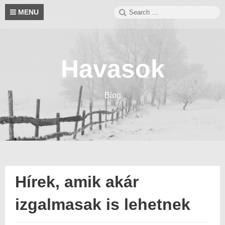
Skip
Search
S
MENU
to
for:
content
Havasok
Blog
Hírek, amik akár
izgalmasak is lehetnek