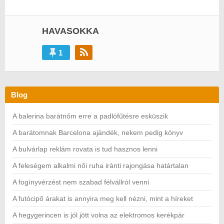
HAVASOKKA
1
Blog
A balerina barátnőm erre a padlófűtésre esküszik
A barátomnak Barcelona ajándék, nekem pedig könyv
A bulvárlap reklám rovata is tud hasznos lenni
A feleségem alkalmi női ruha iránti rajongása határtalan
A fogínyvérzést nem szabad félvállról venni
A futócipő árakat is annyira meg kell nézni, mint a híreket
A hegygerincen is jól jött volna az elektromos kerékpár