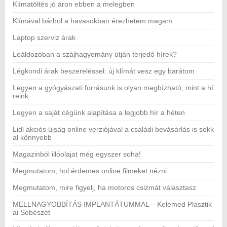
Klímatöltés jó áron ebben a melegben
Klímával bárhol a havasokban érezhetem magam
Laptop szerviz árak
Leáldozóban a szájhagyomány útján terjedő hírek?
Légkondi árak beszereléssel: új klímát vesz egy barátom
Legyen a gyógyászati forrásunk is olyan megbízható, mint a hí
reink
Legyen a saját cégünk alapítása a legjobb hír a héten
Lidl akciós újság online verziójával a családi bevásárlás is sokk
al könnyebb
Magazinból illóolajat még egyszer soha!
Megmutatom, hol érdemes online filmeket nézni
Megmutatom, mire figyelj, ha motoros csizmát választasz
MELLNAGYOBBÍTÁS IMPLANTÁTUMMAL – Kelemed Plasztik
ai Sebészet