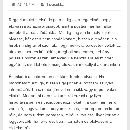
Posted
2017.07.20.
2017.07.20.
Author:
Havasokka
on:
Reggel apukám első dolga mindig az a reggelinél, hogy
elolvassa az aznapi újságot, amit a postás már hajnalban
bedobott a postaládánkba. Mindig nagyon komoly fejjel
olvassa, bár ezen nem csodálkozom, hiszen a tévében is a
hírek mindig arról szólnak, hogy mekkora balesetek voltak az
utakon itthon és külföldön, meghalt sok ember, néhány
politikus összeveszett, emelkedik a benzin ára és minden
egyéb. Ezeket lehetetlenség elolvasni mosollyal az arcunkon.
Én inkább az interneten szoktam híreket olvasni. Ha
mondhatom ezt így, hiszen úgy jutnak el hozzám az ilyen
információk, ha szembe jön velem a cikk vagy éppen valaki
elküldi. Magamtól nem szoktam rákeresni egy ilyen
hírportálra sem és végigböngészni őket. Ha csak nem arról
van szó, hogy valamit nagyon keresek, mert éppen hallottam
róla, de nem tudom pontosan, miről is van szó. Ilyenkor az a
leggyorsabb, ha rákeresek az interneten és elolvasom a
cikkeket róla.