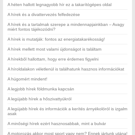
A héten hallott legnagyobb hír ez a takarítógépes oldal
A hírek és a divattervezés felfedezése
A hírek és a tartalmak szerepe a mindennapjainkban – Avagy
miért fontos tájékozódni?
A hírek is mutatják: fontos az energiatakarékosság!
A hírek mellett most valami újdonságot is találtam
A hírekből hallottam, hogy erre érdemes figyelni
A híroldalakon véletlenül is találhatunk hasznos információkat
A húgomért mindent!
A legjobb hírek földmunka kapcsán
A legújabb hírek a hőszivattyúkról
A legújabb hírek és információk a kerítés árnyékolóról is izgalm
asak
A minőségi hírek ezért hasznosabbak, mint a bulvár
A motorozás akkor most sport vagy nem? Ennek jártunk utána!