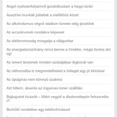
Angol nyelvtanfolyamról gondolkoztam a hegyi túrán
Ausztriai munkák juttattak a síelőkhöz közel
Az alkoholizmus végső stádium tünetei elég ijesztőek
Az arcszérumok csodákra képesek
Az elektromosság mozgatja a világunkat
Az energiatanúsítvány nincs benne a hírekbe, mégis fontos dol
og!
Az ismert tévésnek minden szobájában légkondi van
Az otthonodba is megrendelheted a hideget egy jó klímával
Az újságírás nem könnyű szakma
Azt hittem, átverés az ingyenes toner szállítás
Bajbajutott túrázók – Miért vegyél a diszkontdepón felszerelés
t?
Borhűtő rendelése egy telefonhívással