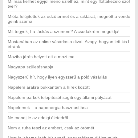
Mi más kellhet egyjól menő üzlethez, mint egy flottakezelő szof
tver?
Mióta felújítottuk az edzőtermet és a raktárat, megnőtt a vendé
geink száma
Mit tegyek, ha táskás a szemem? A csodakrém megoldja!
Mostanában az online vásárlás a divat. Avagy, hogyan lett kis l
étránk
Moziba járás helyett ott a mozi.ma
Nagyapa születésnapja
Nagyszerű hír, hogy ilyen egyszerű a póló vásárlás
Napelem árakra bukkantam a hírek között
Napelem parkok telepítését segíti egy állami pályázat
Napelemek – a napenergia hasznosítása
Ne mondj le az eddigi életedről
Nem a ruha teszi az embert, csak az örömét