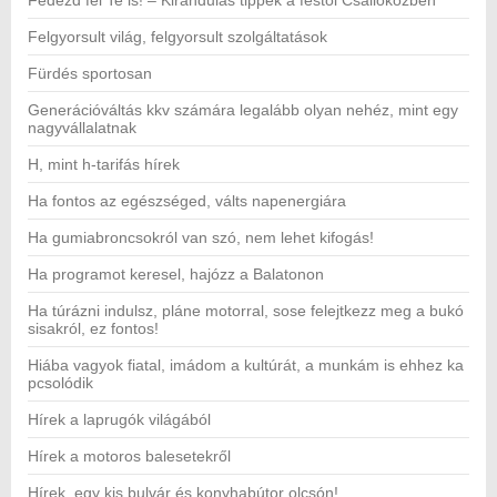
Fedezd fel Te is! – Kirándulás tippek a festői Csallóközben
Felgyorsult világ, felgyorsult szolgáltatások
Fürdés sportosan
Generációváltás kkv számára legalább olyan nehéz, mint egy
nagyvállalatnak
H, mint h-tarifás hírek
Ha fontos az egészséged, válts napenergiára
Ha gumiabroncsokról van szó, nem lehet kifogás!
Ha programot keresel, hajózz a Balatonon
Ha túrázni indulsz, pláne motorral, sose felejtkezz meg a bukó
sisakról, ez fontos!
Hiába vagyok fiatal, imádom a kultúrát, a munkám is ehhez ka
pcsolódik
Hírek a laprugók világából
Hírek a motoros balesetekről
Hírek, egy kis bulvár és konyhabútor olcsón!