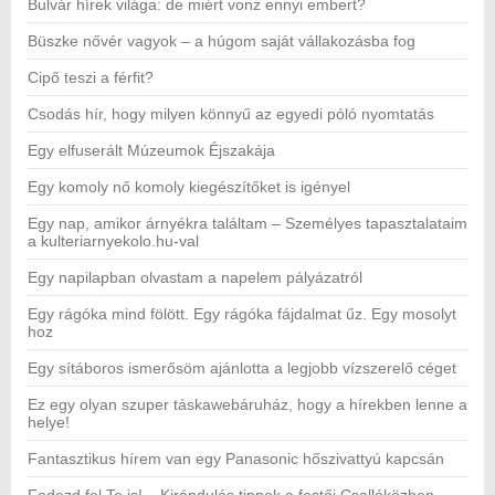
Bulvár hírek világa: de miért vonz ennyi embert?
Büszke nővér vagyok – a húgom saját vállakozásba fog
Cipő teszi a férfit?
Csodás hír, hogy milyen könnyű az egyedi póló nyomtatás
Egy elfuserált Múzeumok Éjszakája
Egy komoly nő komoly kiegészítőket is igényel
Egy nap, amikor árnyékra találtam – Személyes tapasztalataim
a kulteriarnyekolo.hu-val
Egy napilapban olvastam a napelem pályázatról
Egy rágóka mind fölött. Egy rágóka fájdalmat űz. Egy mosolyt
hoz
Egy sítáboros ismerősöm ajánlotta a legjobb vízszerelő céget
Ez egy olyan szuper táskawebáruház, hogy a hírekben lenne a
helye!
Fantasztikus hírem van egy Panasonic hőszivattyú kapcsán