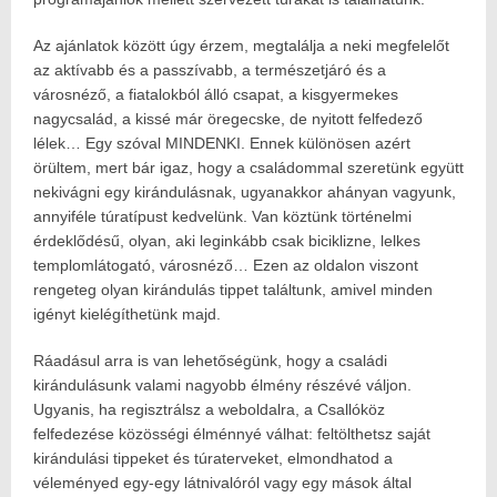
Az ajánlatok között úgy érzem, megtalálja a neki megfelelőt
az aktívabb és a passzívabb, a természetjáró és a
városnéző, a fiatalokból álló csapat, a kisgyermekes
nagycsalád, a kissé már öregecske, de nyitott felfedező
lélek… Egy szóval MINDENKI. Ennek különösen azért
örültem, mert bár igaz, hogy a családommal szeretünk együtt
nekivágni egy kirándulásnak, ugyanakkor ahányan vagyunk,
annyiféle túratípust kedvelünk. Van köztünk történelmi
érdeklődésű, olyan, aki leginkább csak biciklizne, lelkes
templomlátogató, városnéző… Ezen az oldalon viszont
rengeteg olyan kirándulás tippet találtunk, amivel minden
igényt kielégíthetünk majd.
Ráadásul arra is van lehetőségünk, hogy a családi
kirándulásunk valami nagyobb élmény részévé váljon.
Ugyanis, ha regisztrálsz a weboldalra, a Csallóköz
felfedezése közösségi élménnyé válhat: feltölthetsz saját
kirándulási tippeket és túraterveket, elmondhatod a
véleményed egy-egy látnivalóról vagy egy mások által