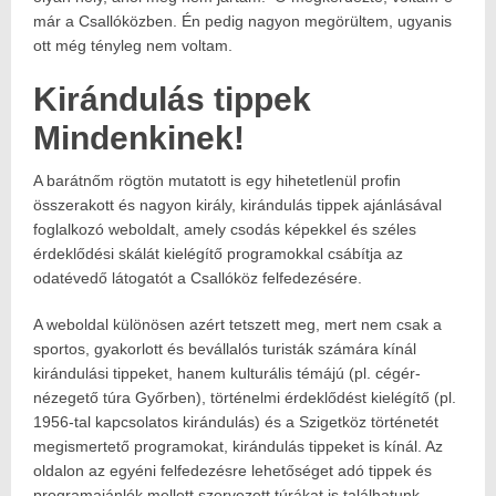
már a Csallóközben. Én pedig nagyon megörültem, ugyanis
ott még tényleg nem voltam.
Kirándulás tippek
Mindenkinek!
A barátnőm rögtön mutatott is egy hihetetlenül profin
összerakott és nagyon király, kirándulás tippek ajánlásával
foglalkozó weboldalt, amely csodás képekkel és széles
érdeklődési skálát kielégítő programokkal csábítja az
odatévedő látogatót a Csallóköz felfedezésére.
A weboldal különösen azért tetszett meg, mert nem csak a
sportos, gyakorlott és bevállalós turisták számára kínál
kirándulási tippeket, hanem kulturális témájú (pl. cégér-
nézegető túra Győrben), történelmi érdeklődést kielégítő (pl.
1956-tal kapcsolatos kirándulás) és a Szigetköz történetét
megismertető programokat, kirándulás tippeket is kínál. Az
oldalon az egyéni felfedezésre lehetőséget adó tippek és
programajánlók mellett szervezett túrákat is találhatunk.