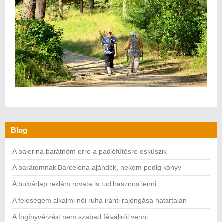
Blog
A balerina barátnőm erre a padlófűtésre esküszik
A barátomnak Barcelona ajándék, nekem pedig könyv
A bulvárlap reklám rovata is tud hasznos lenni
A feleségem alkalmi női ruha iránti rajongása határtalan
A fogínyvérzést nem szabad félvállról venni