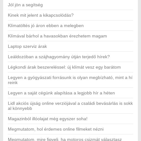
Jól jön a segítség
Kinek mit jelent a kikapcsolódás?
Klímatöltés jó áron ebben a melegben
Klímával bárhol a havasokban érezhetem magam
Laptop szerviz árak
Leáldozóban a szájhagyomány útján terjedő hírek?
Légkondi árak beszereléssel: új klímát vesz egy barátom
Legyen a gyógyászati forrásunk is olyan megbízható, mint a hí
reink
Legyen a saját cégünk alapítása a legjobb hír a héten
Lidl akciós újság online verziójával a családi bevásárlás is sokk
al könnyebb
Magazinból illóolajat még egyszer soha!
Megmutatom, hol érdemes online filmeket nézni
Megmutatom, mire figyelj, ha motoros csizmát választasz