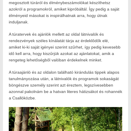
megosztott túráról és élménybeszámolókat készíthetsz
azokról a programokról, amiket kipróbáltál. Így pedig a saját
élményeid másokat is inspirálhatnak arra, hogy útnak
induljanak.
A túratervek és ajánlók mellett az oldal látnivalók és
rendezvények széles kínálatát tárja az érdeklődők elé,
amiket ki-ki saját igényei szerint szűrhet, így pedig kevesebb
idő kell arra, hogy kiszűrjük azokat az ajánlatokat, amik a
rengeteg lehetőségből valóban érdekelnek minket.
A túraajánló és az oldalon található kirándulás tippek alapos
tanulmányozása után, a látnivalók és programok sokaságát
böngészve személy szerint azt éreztem, legszívesebben
azonnal pakolnám be a hatvan literes hátizsákot és rohannék
a Csallóközbe.