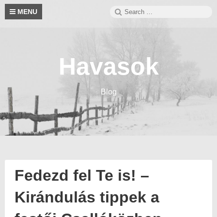
Skip
Search
S
MENU
to
for:
content
Havasok
Blog
Fedezd fel Te is! –
Kirándulás tippek a