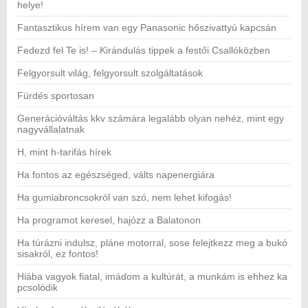
helye!
Fantasztikus hírem van egy Panasonic hőszivattyú kapcsán
Fedezd fel Te is! – Kirándulás tippek a festői Csallóközben
Felgyorsult világ, felgyorsult szolgáltatások
Fürdés sportosan
Generációváltás kkv számára legalább olyan nehéz, mint egy
nagyvállalatnak
H, mint h-tarifás hírek
Ha fontos az egészséged, válts napenergiára
Ha gumiabroncsokról van szó, nem lehet kifogás!
Ha programot keresel, hajózz a Balatonon
Ha túrázni indulsz, pláne motorral, sose felejtkezz meg a bukó
sisakról, ez fontos!
Hiába vagyok fiatal, imádom a kultúrát, a munkám is ehhez ka
pcsolódik