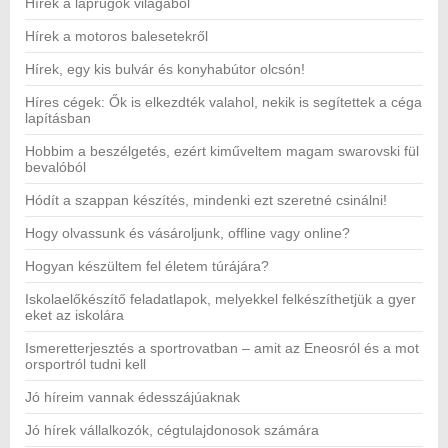
Hírek a laprugók világából
Hírek a motoros balesetekről
Hírek, egy kis bulvár és konyhabútor olcsón!
Híres cégek: Ők is elkezdték valahol, nekik is segítettek a céga
lapításban
Hobbim a beszélgetés, ezért kiműveltem magam swarovski fül
bevalóból
Hódít a szappan készítés, mindenki ezt szeretné csinálni!
Hogy olvassunk és vásároljunk, offline vagy online?
Hogyan készültem fel életem túrájára?
Iskolaelőkészítő feladatlapok, melyekkel felkészíthetjük a gyer
eket az iskolára
Ismeretterjesztés a sportrovatban – amit az Eneosról és a mot
orsportról tudni kell
Jó híreim vannak édesszájúaknak
Jó hírek vállalkozók, cégtulajdonosok számára