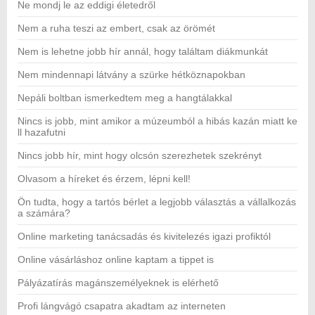
Ne mondj le az eddigi életedről
Nem a ruha teszi az embert, csak az örömét
Nem is lehetne jobb hír annál, hogy találtam diákmunkát
Nem mindennapi látvány a szürke hétköznapokban
Nepáli boltban ismerkedtem meg a hangtálakkal
Nincs is jobb, mint amikor a múzeumból a hibás kazán miatt ke
ll hazafutni
Nincs jobb hír, mint hogy olcsón szerezhetek szekrényt
Olvasom a híreket és érzem, lépni kell!
Ön tudta, hogy a tartós bérlet a legjobb választás a vállalkozás
a számára?
Online marketing tanácsadás és kivitelezés igazi profiktól
Online vásárláshoz online kaptam a tippet is
Pályázatírás magánszemélyeknek is elérhető
Profi lángvágó csapatra akadtam az interneten