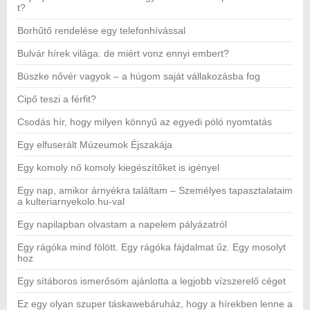
t?
Borhűtő rendelése egy telefonhívással
Bulvár hírek világa: de miért vonz ennyi embert?
Büszke nővér vagyok – a húgom saját vállakozásba fog
Cipő teszi a férfit?
Csodás hír, hogy milyen könnyű az egyedi póló nyomtatás
Egy elfuserált Múzeumok Éjszakája
Egy komoly nő komoly kiegészítőket is igényel
Egy nap, amikor árnyékra találtam – Személyes tapasztalataim
a kulteriarnyekolo.hu-val
Egy napilapban olvastam a napelem pályázatról
Egy rágóka mind fölött. Egy rágóka fájdalmat űz. Egy mosolyt
hoz
Egy sítáboros ismerősöm ajánlotta a legjobb vízszerelő céget
Ez egy olyan szuper táskawebáruház, hogy a hírekben lenne a