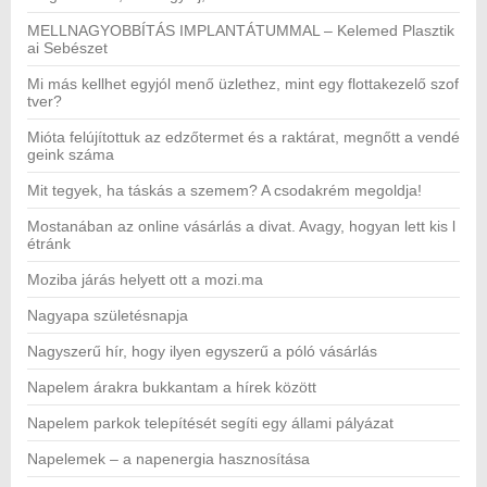
MELLNAGYOBBÍTÁS IMPLANTÁTUMMAL – Kelemed Plasztik
ai Sebészet
Mi más kellhet egyjól menő üzlethez, mint egy flottakezelő szof
tver?
Mióta felújítottuk az edzőtermet és a raktárat, megnőtt a vendé
geink száma
Mit tegyek, ha táskás a szemem? A csodakrém megoldja!
Mostanában az online vásárlás a divat. Avagy, hogyan lett kis l
étránk
Moziba járás helyett ott a mozi.ma
Nagyapa születésnapja
Nagyszerű hír, hogy ilyen egyszerű a póló vásárlás
Napelem árakra bukkantam a hírek között
Napelem parkok telepítését segíti egy állami pályázat
Napelemek – a napenergia hasznosítása