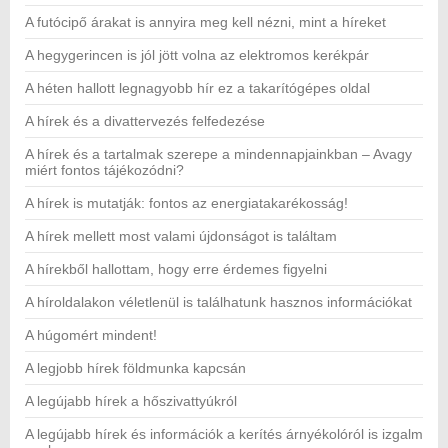
A futócipő árakat is annyira meg kell nézni, mint a híreket
A hegygerincen is jól jött volna az elektromos kerékpár
A héten hallott legnagyobb hír ez a takarítógépes oldal
A hírek és a divattervezés felfedezése
A hírek és a tartalmak szerepe a mindennapjainkban – Avagy
miért fontos tájékozódni?
A hírek is mutatják: fontos az energiatakarékosság!
A hírek mellett most valami újdonságot is találtam
A hírekből hallottam, hogy erre érdemes figyelni
A híroldalakon véletlenül is találhatunk hasznos információkat
A húgomért mindent!
A legjobb hírek földmunka kapcsán
A legújabb hírek a hőszivattyúkról
A legújabb hírek és információk a kerítés árnyékolóról is izgalm