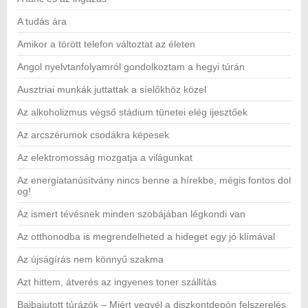
A tudás ára
Amikor a törött telefon változtat az életen
Angol nyelvtanfolyamról gondolkoztam a hegyi túrán
Ausztriai munkák juttattak a síelőkhöz közel
Az alkoholizmus végső stádium tünetei elég ijesztőek
Az arcszérumok csodákra képesek
Az elektromosság mozgatja a világunkat
Az energiatanúsítvány nincs benne a hírekbe, mégis fontos dol
og!
Az ismert tévésnek minden szobájában légkondi van
Az otthonodba is megrendelheted a hideget egy jó klímával
Az újságírás nem könnyű szakma
Azt hittem, átverés az ingyenes toner szállítás
Bajbajutott túrázók – Miért vegyél a diszkontdepón felszerelés