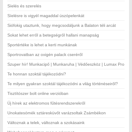
Síelés és szerelés
Síelésre is vigyél magaddal úszópelenkát
Siófokig utaztunk, hogy megcsodáljunk a Balaton téli arcát
Sokat lehet erről a betegségről hallani manapság
Sportértéke is lehet a kerti munkának
Sportrovatban az oxigén palack cseréről
Szuper hír! Munkacipő | Munkaruha | Védőeszköz | Lumax Pro
Te honnan szoktál tájékozódni?
Te milyen gyakran szoktál tájékozódni a világ történéseiről?
Tisztítószer bolt online verzióban
Új hírek az elektromos fűtésrendszerekről
Unokatesómék sztáresküvőt varázsoltak Zsámbékon
Változnak a telek, változnak a szokásaink