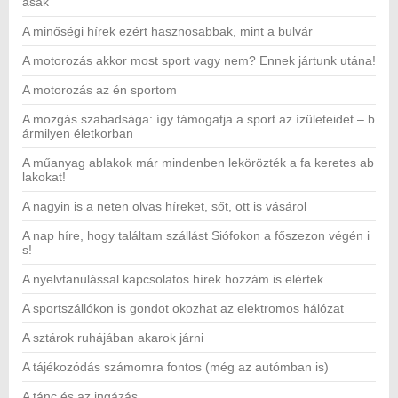
asak
A minőségi hírek ezért hasznosabbak, mint a bulvár
A motorozás akkor most sport vagy nem? Ennek jártunk utána!
A motorozás az én sportom
A mozgás szabadsága: így támogatja a sport az ízületeidet – b
ármilyen életkorban
A műanyag ablakok már mindenben lekörözték a fa keretes ab
lakokat!
A nagyin is a neten olvas híreket, sőt, ott is vásárol
A nap híre, hogy találtam szállást Siófokon a főszezon végén i
s!
A nyelvtanulással kapcsolatos hírek hozzám is elértek
A sportszállókon is gondot okozhat az elektromos hálózat
A sztárok ruhájában akarok járni
A tájékozódás számomra fontos (még az autómban is)
A tánc és az ingázás