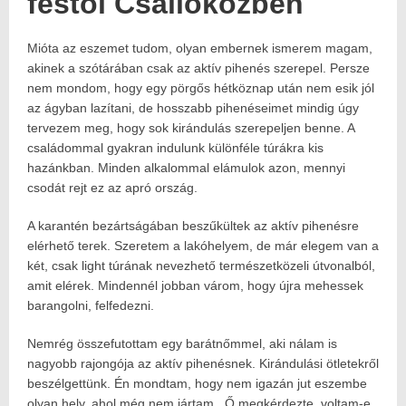
festői Csallóközben
Mióta az eszemet tudom, olyan embernek ismerem magam,
Posted
2021.05.31.
on:
2024.01.15.
akinek a szótárában csak az aktív pihenés szerepel. Persze
Author:
nem mondom, hogy egy pörgős hétköznap után nem esik jól
Havasokka
az ágyban lazítani, de hosszabb pihenéseimet mindig úgy
tervezem meg, hogy sok kirándulás szerepeljen benne. A
családommal gyakran indulunk különféle túrákra kis
hazánkban. Minden alkalommal elámulok azon, mennyi
csodát rejt ez az apró ország.
A karantén bezártságában beszűkültek az aktív pihenésre
elérhető terek. Szeretem a lakóhelyem, de már elegem van a
két, csak light túrának nevezhető természetközeli útvonalból,
amit elérek. Mindennél jobban várom, hogy újra mehessek
barangolni, felfedezni.
Nemrég összefutottam egy barátnőmmel, aki nálam is
nagyobb rajongója az aktív pihenésnek. Kirándulási ötletekről
beszélgettünk. Én mondtam, hogy nem igazán jut eszembe
olyan hely, ahol még nem jártam. Ő megkérdezte, voltam-e