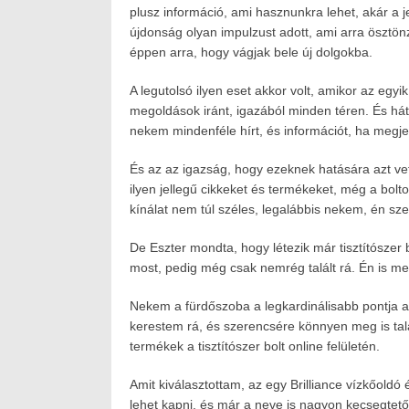
plusz információ, ami hasznunkra lehet, akár a 
újdonság olyan impulzust adott, ami arra ösztön
éppen arra, hogy vágjak bele új dolgokba.
A legutolsó ilyen eset akkor volt, amikor az egy
megoldások iránt, igazából minden téren. És hát
nekem mindenféle hírt, és információt, ha megj
És az az igazság, hogy ezeknek hatására azt vet
ilyen jellegű cikkeket és termékeket, még a boltok
kínálat nem túl széles, legalábbis nekem, én sz
De Eszter mondta, hogy létezik már tisztítószer 
most, pedig még csak nemrég talált rá. Én is meg
Nekem a fürdőszoba a legkardinálisabb pontja az
kerestem rá, és szerencsére könnyen meg is tal
termékek a tisztítószer bolt online felületén.
Amit kiválasztottam, az egy Brilliance vízkőoldó 
lehet kapni, és már a neve is nagyon kecsegtető.