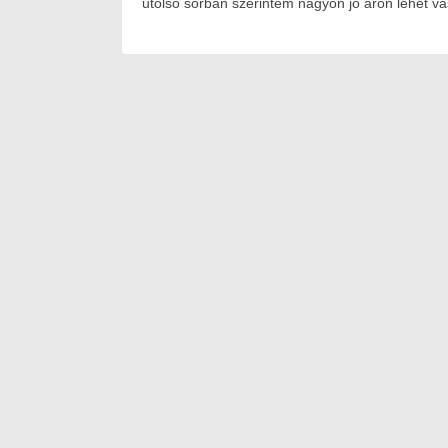
utolsó sorban szerintem nagyon jó áron lehet vásá