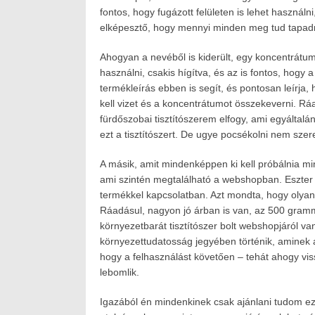
fontos, hogy fugázott felületen is lehet használ
elképesztő, hogy mennyi minden meg tud tapadni 
Ahogyan a nevéből is kiderült, egy koncentrátu
használni, csakis hígítva, és az is fontos, hogy
termékleírás ebben is segít, és pontosan leírj
kell vizet és a koncentrátumot összekeverni. R
fürdőszobai tisztítószerem elfogy, ami egyálta
ezt a tisztítószert. De ugye pocsékolni nem szer
A másik, amit mindenképpen ki kell próbálnia min
ami szintén megtalálható a webshopban. Eszter ár
termékkel kapcsolatban. Azt mondta, hogy olyan l
Ráadásul, nagyon jó árban is van, az 500 grammo
környezetbarát tisztítószer bolt webshopjáról va
környezettudatosság jegyében történik, aminek a
hogy a felhasználást követően – tehát ahogy viss
lebomlik.
Igazából én mindenkinek csak ajánlani tudom e