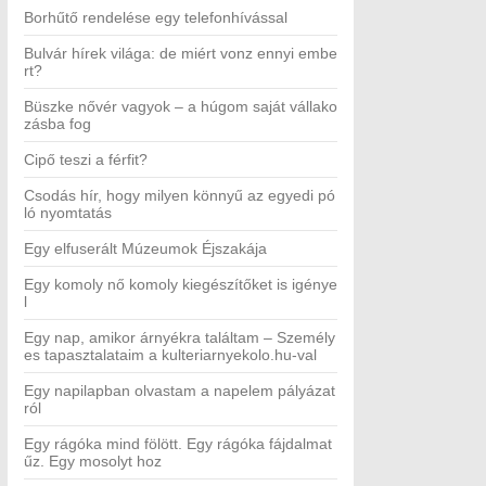
Borhűtő rendelése egy telefonhívással
Bulvár hírek világa: de miért vonz ennyi embe
rt?
Büszke nővér vagyok – a húgom saját vállako
zásba fog
Cipő teszi a férfit?
Csodás hír, hogy milyen könnyű az egyedi pó
ló nyomtatás
Egy elfuserált Múzeumok Éjszakája
Egy komoly nő komoly kiegészítőket is igénye
l
Egy nap, amikor árnyékra találtam – Személy
es tapasztalataim a kulteriarnyekolo.hu-val
Egy napilapban olvastam a napelem pályázat
ról
Egy rágóka mind fölött. Egy rágóka fájdalmat
űz. Egy mosolyt hoz