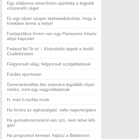
Egy sítáboros ismerősöm ajánlotta a legjobb
vízszerelő céget
Ez egy olyan szuper táskawebáruház, hogy a
hírekben lenne a helye!
Fantasztikus hírem van egy Panasonic hősziv
attyú kapcsán
Fedezd fel Te is! – Kirándulás tippek a festői
Csallóközben
Felgyorsult világ, felgyorsult szolgáltatások
Fürdés sportosan
Generációváltás kkv számára legalább olyan
nehéz, mint egy nagyvállalatnak
H, mint h-tarifás hírek
Ha fontos az egészséged, válts napenergiára
Ha gumiabroncsokról van szó, nem lehet kifo
gás!
Ha programot keresel, hajózz a Balatonon