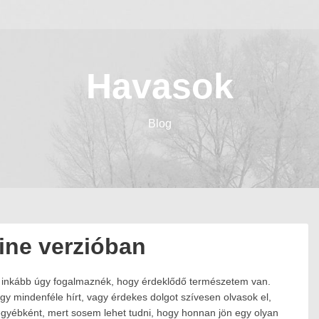
Havasok
Blog
line verzióban
 inkább úgy fogalmaznék, hogy érdeklődő természetem van.
így mindenféle hírt, vagy érdekes dolgot szívesen olvasok el,
egyébként, mert sosem lehet tudni, hogy honnan jön egy olyan