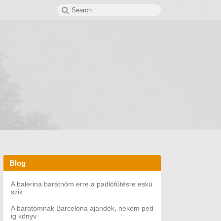
Search
SEARCH
for:
Blog
A balerina barátnőm erre a padlófűtésre eskü
szik
A barátomnak Barcelona ajándék, nekem ped
ig könyv