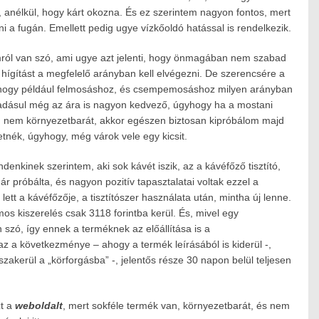
ni, anélkül, hogy kárt okozna. És ez szerintem nagyon fontos, mert
a fugán. Emellett pedig ugye vízkőoldó hatással is rendelkezik.
mról van szó, ami ugye azt jelenti, hogy önmagában nem szabad
 a hígítást a megfelelő arányban kell elvégezni. De szerencsére a
a, hogy például felmosáshoz, és csempemosáshoz milyen arányban
áadásul még az ára is nagyon kedvező, úgyhogy ha a mostani
lán nem környezetbarát, akkor egészen biztosan kipróbálom majd
etnék, úgyhogy, még várok vele egy kicsit.
denkinek szerintem, aki sok kávét iszik, az a kávéfőző tisztító,
 próbálta, és nagyon pozitív tapasztalatai voltak ezzel a
ett a kávéfőzője, a tisztítószer használata után, mintha új lenne.
s kiszerelés csak 3118 forintba kerül. És, mivel egy
n szó, így ennek a terméknek az előállítása is a
z a következménye – ahogy a termék leírásából is kiderül -,
zakerül a „körforgásba” -, jelentős része 30 napon belül teljesen
zt a
weboldalt
, mert sokféle termék van, környezetbarát, és nem