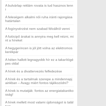
A bulvárlap reklám rovata is tud hasznos lenn
i
A feleségem alkalmi női ruha iránti rajongása
határtalan
A fogínyvérzést nem szabad félvállról venni
A futócipő árakat is annyira meg kell nézni, mi
nt a híreket
A hegygerincen is jól jött volna az elektromos
kerékpár
A héten hallott legnagyobb hír ez a takarítógé
pes oldal
A hírek és a divattervezés felfedezése
A hírek és a tartalmak szerepe a mindennapj
ainkban – Avagy miért fontos tájékozódni?
A hírek is mutatják: fontos az energiatakaréko
sság!
A hírek mellett most valami újdonságot is talál