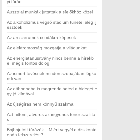
yi túrán
Ausztriai munkák juttattak a síelőkhöz közel
Az alkoholizmus végső stádium tünetei elég ij
esztőek
Az arcszérumok csodákra képesek
Az elektromosság mozgatja a világunkat
Az energiatanúsítvány nincs benne a hírekb
e, mégis fontos dolog!
Az ismert tévésnek minden szobájában légko
ndi van
Az otthonodba is megrendelheted a hideget e
gy jó klímával
Az újságírás nem könnyű szakma
Azt hittem, átverés az ingyenes toner szállítá
s
Bajbajutott túrázók – Miért vegyél a diszkontd
epón felszerelést?