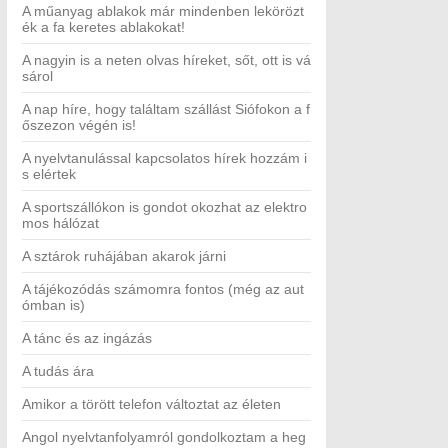
A műanyag ablakok már mindenben lekörözt
ék a fa keretes ablakokat!
A nagyin is a neten olvas híreket, sőt, ott is vá
sárol
A nap híre, hogy találtam szállást Siófokon a f
őszezon végén is!
A nyelvtanulással kapcsolatos hírek hozzám i
s elértek
A sportszállókon is gondot okozhat az elektro
mos hálózat
A sztárok ruhájában akarok járni
A tájékozódás számomra fontos (még az aut
ómban is)
A tánc és az ingázás
A tudás ára
Amikor a törött telefon változtat az életen
Angol nyelvtanfolyamról gondolkoztam a heg