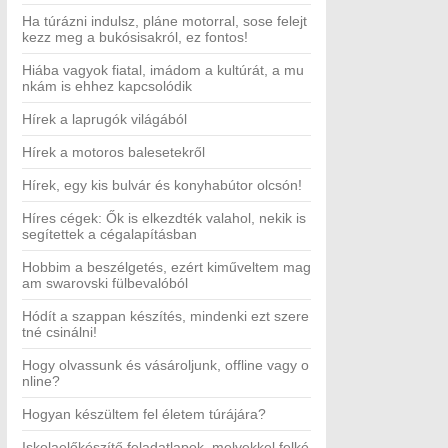
Ha túrázni indulsz, pláne motorral, sose felejt
kezz meg a bukósisakról, ez fontos!
Hiába vagyok fiatal, imádom a kultúrát, a mu
nkám is ehhez kapcsolódik
Hírek a laprugók világából
Hírek a motoros balesetekről
Hírek, egy kis bulvár és konyhabútor olcsón!
Híres cégek: Ők is elkezdték valahol, nekik is
segítettek a cégalapításban
Hobbim a beszélgetés, ezért kiműveltem mag
am swarovski fülbevalóból
Hódít a szappan készítés, mindenki ezt szere
tné csinálni!
Hogy olvassunk és vásároljunk, offline vagy o
nline?
Hogyan készültem fel életem túrájára?
Iskolaelőkészítő feladatlapok, melyekkel felké