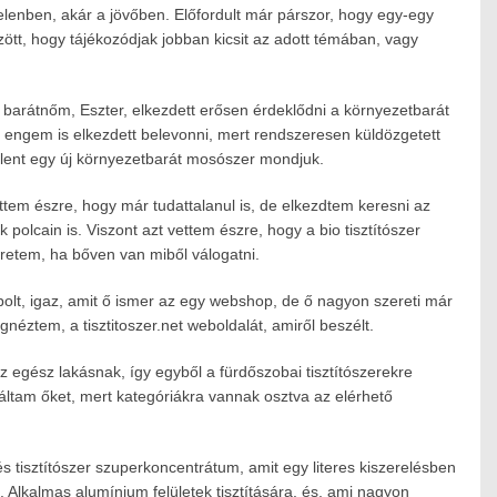
jelenben, akár a jövőben. Előfordult már párszor, hogy egy-egy
zött, hogy tájékozódjak jobban kicsit az adott témában, vagy
ik barátnőm, Eszter, elkezdett erősen érdeklődni a környezetbarát
 engem is elkezdett belevonni, mert rendszeresen küldözgetett
elent egy új környezetbarát mosószer mondjuk.
tem észre, hogy már tudattalanul is, de elkezdtem keresni az
 polcain is. Viszont azt vettem észre, hogy a bio tisztítószer
eretem, ha bőven van miből válogatni.
bolt, igaz, amit ő ismer az egy webshop, de ő nagyon szereti már
néztem, a tisztitoszer.net weboldalát, amiről beszélt.
 egész lakásnak, így egyből a fürdőszobai tisztítószerekre
áltam őket, mert kategóriákra vannak osztva az elérhető
és tisztítószer szuperkoncentrátum, amit egy literes kiszerelésben
 Alkalmas alumínium felületek tisztítására, és, ami nagyon