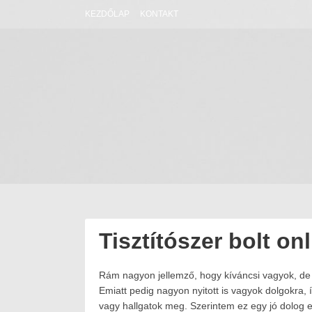
Skip
KEZDŐLAP
KONTAKT
to
content
Tisztítószer bolt on
Rám nagyon jellemző, hogy kíváncsi vagyok, de
Posted
2020.07.09.
on:
2024.01.15.
Emiatt pedig nagyon nyitott is vagyok dolgokra, 
Author:
vagy hallgatok meg. Szerintem ez egy jó dolog 
Havasokka