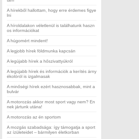
tam
A hírekből hallottam, hogy erre érdemes figye
lni
A híroldalakon véletlenül is találhatunk haszn
os információkat
A húgomért mindent!
A legjobb hírek földmunka kapcsán
A legújabb hírek a hőszivattyúkról
A legújabb hírek és információk a kerítés árny
ékolóról is izgalmasak
A minőségi hírek ezért hasznosabbak, mint a
bulvár
A motorozás akkor most sport vagy nem? En
nek jártunk utána!
A motorozás az én sportom
A mozgás szabadsága: így támogatja a sport
az ízületeidet – bármilyen életkorban