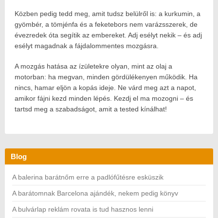
Közben pedig tedd meg, amit tudsz belülről is: a kurkumin, a
gyömbér, a tömjénfa és a feketebors nem varázsszerek, de
évezredek óta segítik az embereket. Adj esélyt nekik – és adj
esélyt magadnak a fájdalommentes mozgásra.
A mozgás hatása az ízületekre olyan, mint az olaj a
motorban: ha megvan, minden gördülékenyen működik. Ha
nincs, hamar eljön a kopás ideje. Ne várd meg azt a napot,
amikor fájni kezd minden lépés. Kezdj el ma mozogni – és
tartsd meg a szabadságot, amit a tested kínálhat!
Blog
A balerina barátnőm erre a padlófűtésre esküszik
A barátomnak Barcelona ajándék, nekem pedig könyv
A bulvárlap reklám rovata is tud hasznos lenni