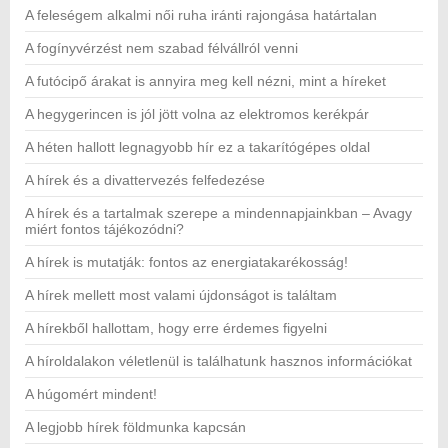
A feleségem alkalmi női ruha iránti rajongása határtalan
A fogínyvérzést nem szabad félvállról venni
A futócipő árakat is annyira meg kell nézni, mint a híreket
A hegygerincen is jól jött volna az elektromos kerékpár
A héten hallott legnagyobb hír ez a takarítógépes oldal
A hírek és a divattervezés felfedezése
A hírek és a tartalmak szerepe a mindennapjainkban – Avagy
miért fontos tájékozódni?
A hírek is mutatják: fontos az energiatakarékosság!
A hírek mellett most valami újdonságot is találtam
A hírekből hallottam, hogy erre érdemes figyelni
A híroldalakon véletlenül is találhatunk hasznos információkat
A húgomért mindent!
A legjobb hírek földmunka kapcsán