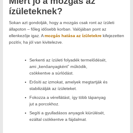
Miért jó a mozgás az
ízületeknek?
Sokan azt gondolják, hogy a mozgás csak ront az ízületi
állapoton – főleg idősebb korban. Valójában pont az
ellenkezője igaz. A
mozgás hatása az ízületekre
kifejezetten
pozitív, ha jól van kivitelezve.
Serkenti az ízületi folyadék termelődését,
ami „kenőanyagként” működik,
csökkentve a súrlódást.
Erősíti az izmokat, amelyek megtartják és
stabilizálják az ízületeket.
Fokozza a vérellátást, így több tápanyag
jut a porcokhoz.
Segíti a gyulladásos anyagok kiürülését,
ezáltal csökkentve a fájdalmat.