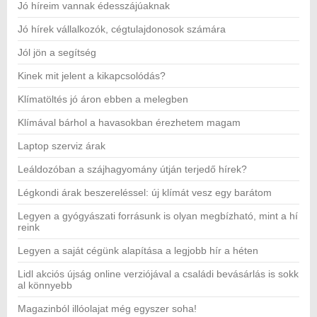
Jó híreim vannak édesszájúaknak
Jó hírek vállalkozók, cégtulajdonosok számára
Jól jön a segítség
Kinek mit jelent a kikapcsolódás?
Klímatöltés jó áron ebben a melegben
Klímával bárhol a havasokban érezhetem magam
Laptop szerviz árak
Leáldozóban a szájhagyomány útján terjedő hírek?
Légkondi árak beszereléssel: új klímát vesz egy barátom
Legyen a gyógyászati forrásunk is olyan megbízható, mint a hí
reink
Legyen a saját cégünk alapítása a legjobb hír a héten
Lidl akciós újság online verziójával a családi bevásárlás is sokk
al könnyebb
Magazinból illóolajat még egyszer soha!