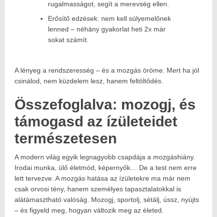
rugalmasságot, segít a merevség ellen.
Erősítő edzések: nem kell súlyemelőnek
lenned – néhány gyakorlat heti 2x már
sokat számít.
A lényeg a rendszeresség – és a mozgás öröme. Mert ha jól
csinálod, nem küzdelem lesz, hanem feltöltődés.
Összefoglalva: mozogj, és
támogasd az ízületeidet
természetesen
A modern világ egyik legnagyobb csapdája a mozgáshiány.
Irodai munka, ülő életmód, képernyők… De a test nem erre
lett tervezve. A mozgás hatása az ízületekre ma már nem
csak orvosi tény, hanem személyes tapasztalatokkal is
alátámasztható valóság. Mozogj, sportolj, sétálj, ússz, nyújts
– és figyeld meg, hogyan változik meg az életed.