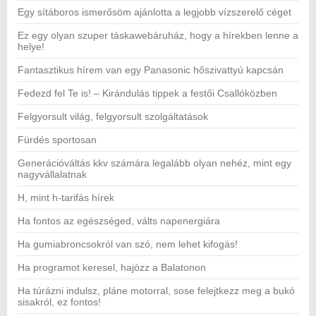
Egy sítáboros ismerősöm ajánlotta a legjobb vízszerelő céget
Ez egy olyan szuper táskawebáruház, hogy a hírekben lenne a
helye!
Fantasztikus hírem van egy Panasonic hőszivattyú kapcsán
Fedezd fel Te is! – Kirándulás tippek a festői Csallóközben
Felgyorsult világ, felgyorsult szolgáltatások
Fürdés sportosan
Generációváltás kkv számára legalább olyan nehéz, mint egy
nagyvállalatnak
H, mint h-tarifás hírek
Ha fontos az egészséged, válts napenergiára
Ha gumiabroncsokról van szó, nem lehet kifogás!
Ha programot keresel, hajózz a Balatonon
Ha túrázni indulsz, pláne motorral, sose felejtkezz meg a bukó
sisakról, ez fontos!