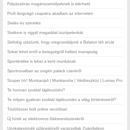
Pályázatírás magánszemélyeknek is elérhető
Profi lángvágó csapatra akadtam az interneten
Síelés és szerelés
Síelésre is vigyél magaddal úszópelenkát
Siófokig utaztunk, hogy megcsodáljunk a Balaton téli arcát
Sokat lehet erről a betegségről hallani manapság
Sportértéke is lehet a kerti munkának
Sportrovatban az oxigén palack cseréről
Szuper hír! Munkacipő | Munkaruha | Védőeszköz | Lumax Pro
Te honnan szoktál tájékozódni?
Te milyen gyakran szoktál tájékozódni a világ történéseiről?
Tisztítószer bolt online verzióban
Új hírek az elektromos fűtésrendszerekről
Unokatesómék sztáresküvőt varázsoltak Zsámbékon