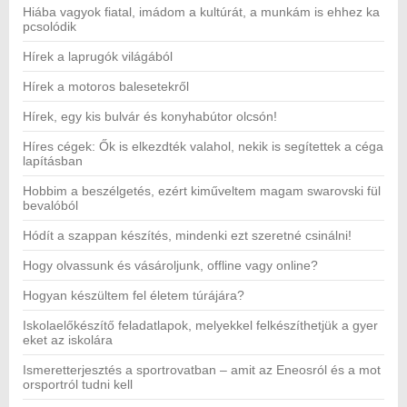
Hiába vagyok fiatal, imádom a kultúrát, a munkám is ehhez ka
pcsolódik
Hírek a laprugók világából
Hírek a motoros balesetekről
Hírek, egy kis bulvár és konyhabútor olcsón!
Híres cégek: Ők is elkezdték valahol, nekik is segítettek a céga
lapításban
Hobbim a beszélgetés, ezért kiműveltem magam swarovski fül
bevalóból
Hódít a szappan készítés, mindenki ezt szeretné csinálni!
Hogy olvassunk és vásároljunk, offline vagy online?
Hogyan készültem fel életem túrájára?
Iskolaelőkészítő feladatlapok, melyekkel felkészíthetjük a gyer
eket az iskolára
Ismeretterjesztés a sportrovatban – amit az Eneosról és a mot
orsportról tudni kell