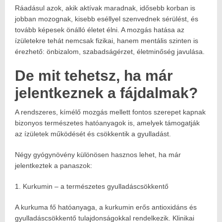
Ráadásul azok, akik aktívak maradnak, idősebb korban is
jobban mozognak, kisebb eséllyel szenvednek sérülést, és
tovább képesek önálló életet élni. A mozgás hatása az
ízületekre tehát nemcsak fizikai, hanem mentális szinten is
érezhető: önbizalom, szabadságérzet, életminőség javulása.
De mit tehetsz, ha már
jelentkeznek a fájdalmak?
A rendszeres, kímélő mozgás mellett fontos szerepet kapnak
bizonyos természetes hatóanyagok is, amelyek támogatják
az ízületek működését és csökkentik a gyulladást.
Négy gyógynövény különösen hasznos lehet, ha már
jelentkeztek a panaszok:
1. Kurkumin – a természetes gyulladáscsökkentő
A kurkuma fő hatóanyaga, a kurkumin erős antioxidáns és
gyulladáscsökkentő tulajdonságokkal rendelkezik. Klinikai