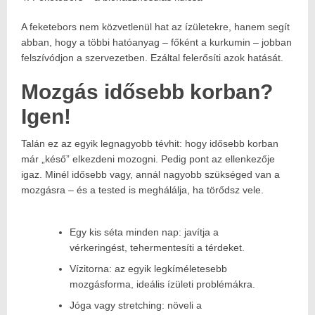
A feketebors nem közvetlenül hat az ízületekre, hanem segít
abban, hogy a többi hatóanyag – főként a kurkumin – jobban
felszívódjon a szervezetben. Ezáltal felerősíti azok hatását.
Mozgás idősebb korban?
Igen!
Talán ez az egyik legnagyobb tévhit: hogy idősebb korban
már „késő” elkezdeni mozogni. Pedig pont az ellenkezője
igaz. Minél idősebb vagy, annál nagyobb szükséged van a
mozgásra – és a tested is meghálálja, ha törődsz vele.
Egy kis séta minden nap: javítja a
vérkeringést, tehermentesíti a térdeket.
Vízitorna: az egyik legkíméletesebb
mozgásforma, ideális ízületi problémákra.
Jóga vagy stretching: növeli a