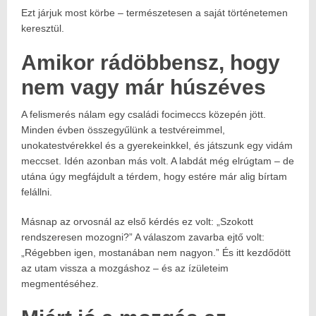
Ezt járjuk most körbe – természetesen a saját történetemen
keresztül.
Amikor rádöbbensz, hogy
nem vagy már húszéves
A felismerés nálam egy családi focimeccs közepén jött.
Minden évben összegyűlünk a testvéreimmel,
unokatestvérekkel és a gyerekeinkkel, és játszunk egy vidám
meccset. Idén azonban más volt. A labdát még elrúgtam – de
utána úgy megfájdult a térdem, hogy estére már alig bírtam
felállni.
Másnap az orvosnál az első kérdés ez volt: „Szokott
rendszeresen mozogni?” A válaszom zavarba ejtő volt:
„Régebben igen, mostanában nem nagyon.” És itt kezdődött
az utam vissza a mozgáshoz – és az ízületeim
megmentéséhez.