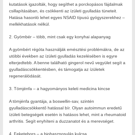
kutatások igazolták, hogy segíthet a porckopásos fájdalmak
csillapításában, és csökkenti az ízületi gyulladás tüneteit.
Hatása hasonló lehet egyes NSAID típusú gyógyszerekhez –
mellékhatások nélkül.
2. Gyömbér – több, mint csak egy konyhai alapanyag
A gyömbért régóta használják emésztési problémákra, de az
utóbbi években az ízületi gyulladás kezelésében is egyre
elterjedtebb. A benne található gingerol nevű vegyület segít a
gyulladáscsökkentésben, és támogatja az ízületek
regenerálódását.
3. Tömjénfa – a hagyományos keleti medicina kincse
A tömjénfa gyantája, a boswellin-sav, szintén
gyulladáscsökkentő hatással bír. Olyan autoimmun eredetű
ízületi betegségek esetén is hatásos lehet, mint a rheumatoid
arthritis. Segít enyhíteni a duzzanatot és a merevséget.
4. Feketebors – a biohasznosulás kulcsa