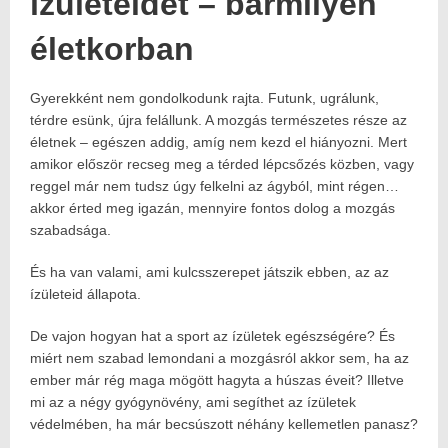
ízületeidet – bármilyen
életkorban
Gyerekként nem gondolkodunk rajta. Futunk, ugrálunk,
Posted
2025.08.22.
on:
2025.08.21.
térdre esünk, újra felállunk. A mozgás természetes része az
Author:
életnek – egészen addig, amíg nem kezd el hiányozni. Mert
Havasokka
amikor először recseg meg a térded lépcsőzés közben, vagy
reggel már nem tudsz úgy felkelni az ágyból, mint régen…
akkor érted meg igazán, mennyire fontos dolog a mozgás
szabadsága.
És ha van valami, ami kulcsszerepet játszik ebben, az az
ízületeid állapota.
De vajon hogyan hat a sport az ízületek egészségére? És
miért nem szabad lemondani a mozgásról akkor sem, ha az
ember már rég maga mögött hagyta a húszas éveit? Illetve
mi az a négy gyógynövény, ami segíthet az ízületek
védelmében, ha már becsúszott néhány kellemetlen panasz?