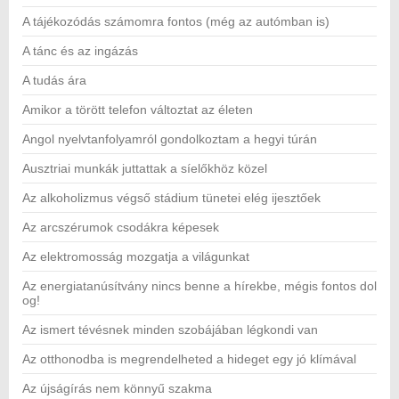
A tájékozódás számomra fontos (még az autómban is)
A tánc és az ingázás
A tudás ára
Amikor a törött telefon változtat az életen
Angol nyelvtanfolyamról gondolkoztam a hegyi túrán
Ausztriai munkák juttattak a síelőkhöz közel
Az alkoholizmus végső stádium tünetei elég ijesztőek
Az arcszérumok csodákra képesek
Az elektromosság mozgatja a világunkat
Az energiatanúsítvány nincs benne a hírekbe, mégis fontos dol
og!
Az ismert tévésnek minden szobájában légkondi van
Az otthonodba is megrendelheted a hideget egy jó klímával
Az újságírás nem könnyű szakma