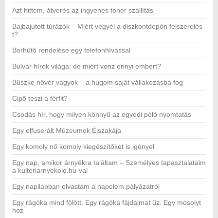
Azt hittem, átverés az ingyenes toner szállítás
Bajbajutott túrázók – Miért vegyél a diszkontdepón felszerelés
t?
Borhűtő rendelése egy telefonhívással
Bulvár hírek világa: de miért vonz ennyi embert?
Büszke nővér vagyok – a húgom saját vállakozásba fog
Cipő teszi a férfit?
Csodás hír, hogy milyen könnyű az egyedi póló nyomtatás
Egy elfuserált Múzeumok Éjszakája
Egy komoly nő komoly kiegészítőket is igényel
Egy nap, amikor árnyékra találtam – Személyes tapasztalataim
a kulteriarnyekolo.hu-val
Egy napilapban olvastam a napelem pályázatról
Egy rágóka mind fölött. Egy rágóka fájdalmat űz. Egy mosolyt
hoz