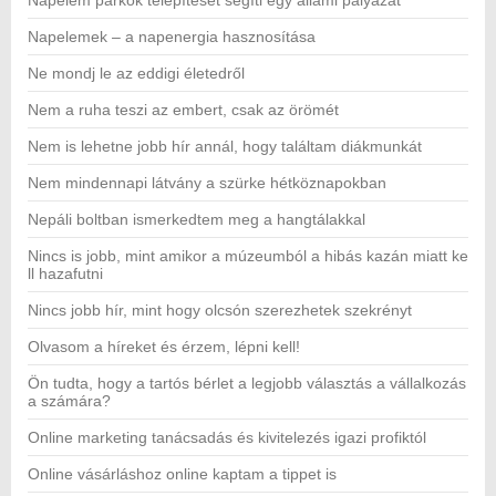
Napelemek – a napenergia hasznosítása
Ne mondj le az eddigi életedről
Nem a ruha teszi az embert, csak az örömét
Nem is lehetne jobb hír annál, hogy találtam diákmunkát
Nem mindennapi látvány a szürke hétköznapokban
Nepáli boltban ismerkedtem meg a hangtálakkal
Nincs is jobb, mint amikor a múzeumból a hibás kazán miatt ke
ll hazafutni
Nincs jobb hír, mint hogy olcsón szerezhetek szekrényt
Olvasom a híreket és érzem, lépni kell!
Ön tudta, hogy a tartós bérlet a legjobb választás a vállalkozás
a számára?
Online marketing tanácsadás és kivitelezés igazi profiktól
Online vásárláshoz online kaptam a tippet is