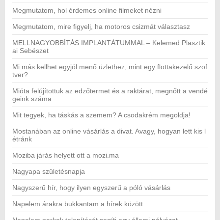
Megmutatom, hol érdemes online filmeket nézni
Megmutatom, mire figyelj, ha motoros csizmát választasz
MELLNAGYOBBÍTÁS IMPLANTÁTUMMAL – Kelemed Plasztik
ai Sebészet
Mi más kellhet egyjól menő üzlethez, mint egy flottakezelő szof
tver?
Mióta felújítottuk az edzőtermet és a raktárat, megnőtt a vendé
geink száma
Mit tegyek, ha táskás a szemem? A csodakrém megoldja!
Mostanában az online vásárlás a divat. Avagy, hogyan lett kis l
étránk
Moziba járás helyett ott a mozi.ma
Nagyapa születésnapja
Nagyszerű hír, hogy ilyen egyszerű a póló vásárlás
Napelem árakra bukkantam a hírek között
Napelem parkok telepítését segíti egy állami pályázat