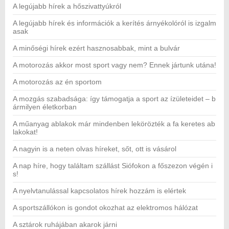
A legújabb hírek a hőszivattyúkról
A legújabb hírek és információk a kerítés árnyékolóról is izgalm
asak
A minőségi hírek ezért hasznosabbak, mint a bulvár
A motorozás akkor most sport vagy nem? Ennek jártunk utána!
A motorozás az én sportom
A mozgás szabadsága: így támogatja a sport az ízületeidet – b
ármilyen életkorban
A műanyag ablakok már mindenben lekörözték a fa keretes ab
lakokat!
A nagyin is a neten olvas híreket, sőt, ott is vásárol
A nap híre, hogy találtam szállást Siófokon a főszezon végén i
s!
A nyelvtanulással kapcsolatos hírek hozzám is elértek
A sportszállókon is gondot okozhat az elektromos hálózat
A sztárok ruhájában akarok járni