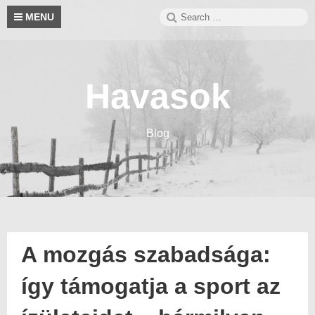
Skip
Search
S
MENU
to
for:
content
Havasok
Blog
A mozgás szabadsága:
így támogatja a sport az