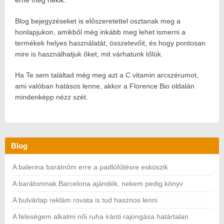
érné meg nekik.
Blog bejegyzéseket is előszeretettel osztanak meg a
honlapjukon, amikből még inkább meg lehet ismerni a
termékek helyes használatát, összetevőit, és hogy pontosan
mire is használhatjuk őket, mit várhatunk tőlük.
Ha Te sem találtad még meg azt a C vitamin arcszérumot,
ami valóban hatásos lenne, akkor a Florence Bio oldalán
mindenképp nézz szét.
Blog
A balerina barátnőm erre a padlófűtésre esküszik
A barátomnak Barcelona ajándék, nekem pedig könyv
A bulvárlap reklám rovata is tud hasznos lenni
A feleségem alkalmi női ruha iránti rajongása határtalan