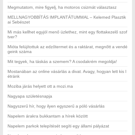
Megmutatom, mire figyelj, ha motoros csizmát választasz
MELLNAGYOBBÍTÁS IMPLANTÁTUMMAL – Kelemed Plasztik
ai Sebészet
Mi más kellhet egyjól menő üzlethez, mint egy flottakezelő szof
tver?
Mióta felújítottuk az edzőtermet és a raktárat, megnőtt a vendé
geink száma
Mit tegyek, ha táskás a szemem? A csodakrém megoldja!
Mostanában az online vásárlás a divat. Avagy, hogyan lett kis l
étránk
Moziba járás helyett ott a mozi.ma
Nagyapa születésnapja
Nagyszerű hír, hogy ilyen egyszerű a póló vásárlás
Napelem árakra bukkantam a hírek között
Napelem parkok telepítését segíti egy állami pályázat