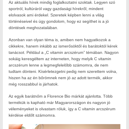
Az aktuális hírek mindig foglalkoztatni szoktak. Legyen szó
Posted
2022.10.09.
on:
2026.05.16.
sportról, kultúráról vagy gazdasági hírekről, mindent
Author:
elolvasok ami érdekel. Szeretek képben lenni a világ
Havasokka
történéseivel és úgy gondolom, hogy ez segíthet is a jó
döntések meghozatalában.
Azonban van olyan téma is, amiben nem hagyatkozok a
cikkekre, hanem inkább az ismerősöktől és barátoktól kérek
tanácsot. Például a „C vitamin arcszérum” témában. Nagyon
sokáig keresgéltem az interneten, hogy melyik C vitamin
arcszérum lenne a legmegfelelőbb számomra, de nem
tudtam dönteni. Kísérletezgetni pedig nem szerettem volna,
hiszen ha az én bőrömnek nem jó az adott termék, akkor
még rosszabbul is járhatok.
Az egyik barátnőm a Florence Bio márkát ajánlotta. Több
termékük is kapható már Magyarországon és nagyon jó
véleményeket is olvastam róluk, így a C vitamin arcszérum
kérdése eldőlt számomra.