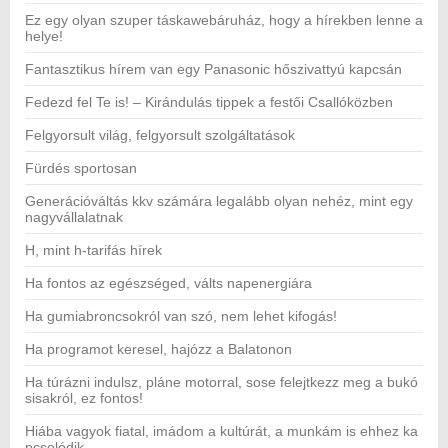
Ez egy olyan szuper táskawebáruház, hogy a hírekben lenne a
helye!
Fantasztikus hírem van egy Panasonic hőszivattyú kapcsán
Fedezd fel Te is! – Kirándulás tippek a festői Csallóközben
Felgyorsult világ, felgyorsult szolgáltatások
Fürdés sportosan
Generációváltás kkv számára legalább olyan nehéz, mint egy
nagyvállalatnak
H, mint h-tarifás hírek
Ha fontos az egészséged, válts napenergiára
Ha gumiabroncsokról van szó, nem lehet kifogás!
Ha programot keresel, hajózz a Balatonon
Ha túrázni indulsz, pláne motorral, sose felejtkezz meg a bukó
sisakról, ez fontos!
Hiába vagyok fiatal, imádom a kultúrát, a munkám is ehhez ka
pcsolódik