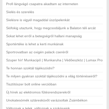
Profi lángvágó csapatra akadtam az interneten
Síelés és szerelés
Síelésre is vigyél magaddal úszópelenkát
Siófokig utaztunk, hogy megcsodáljunk a Balaton téli arcát
Sokat lehet erről a betegségről hallani manapság
Sportértéke is lehet a kerti munkának
Sportrovatban az oxigén palack cseréről
Szuper hír! Munkacipő | Munkaruha | Védőeszköz | Lumax Pro
Te honnan szoktál tájékozódni?
Te milyen gyakran szoktál tájékozódni a világ történéseiről?
Tisztítószer bolt online verzióban
Új hírek az elektromos fűtésrendszerekről
Unokatesómék sztáresküvőt varázsoltak Zsámbékon
Változnak a telek, változnak a szokásaink