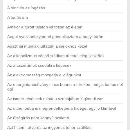
A tánc és az ingázás
A tudás ára
Amikor a törött telefon változtat az életen
Angol nyelvtanfolyamról gondolkoztam a hegyi túrán
Ausztriai munkák juttattak a síelőkhöz közel
Az alkoholizmus végső stádium tünetei elég ijesztőek
Az arcszérumok csodákra képesek
Az elektromosság mozgatja a világunkat
Az energiatanúsítvány nincs benne a hírekbe, mégis fontos dol
og!
Az ismert tévésnek minden szobájában légkondi van
Az otthonodba is megrendelheted a hideget egy jó klímával
Az újságírás nem könnyű szakma
Azt hittem, átverés az ingyenes toner szállítás