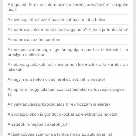
A legújabb hírek és információk a kerítés árnyékolóról is izgalm
asak
A minőségi hírek ezért hasznosabbak, mint a bulvár
A motorozás akkor most sport vagy nem? Ennek jártunk utána!
A motorozás az én sportom
A mozgás szabadsága: így támogatja a sport az ízületeidet – b
ármilyen életkorban
A műanyag ablakok már mindenben lekörözték a fa keretes ab
lakokat!
A nagyin is a neten olvas híreket, sőt, ott is vásárol
A nap híre, hogy találtam szállást Siófokon a főszezon végén i
s!
A nyelvtanulással kapcsolatos hírek hozzám is elértek
A sportszállókon is gondot okozhat az elektromos hálózat
A sztárok ruhájában akarok járni
A tájékozódás számomra fontos (még az autómban is)