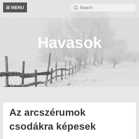
Skip
Search
S
MENU
to
for:
content
Havasok
Blog
Az arcszérumok
csodákra képesek