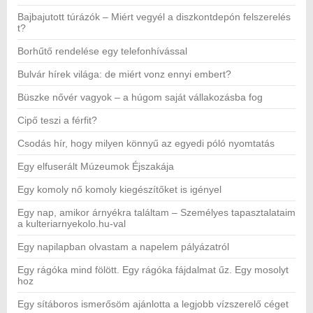
Bajbajutott túrázók – Miért vegyél a diszkontdepón felszerelés
t?
Borhűtő rendelése egy telefonhívással
Bulvár hírek világa: de miért vonz ennyi embert?
Büszke nővér vagyok – a húgom saját vállakozásba fog
Cipő teszi a férfit?
Csodás hír, hogy milyen könnyű az egyedi póló nyomtatás
Egy elfuserált Múzeumok Éjszakája
Egy komoly nő komoly kiegészítőket is igényel
Egy nap, amikor árnyékra találtam – Személyes tapasztalataim
a kulteriarnyekolo.hu-val
Egy napilapban olvastam a napelem pályázatról
Egy rágóka mind fölött. Egy rágóka fájdalmat űz. Egy mosolyt
hoz
Egy sítáboros ismerősöm ajánlotta a legjobb vízszerelő céget