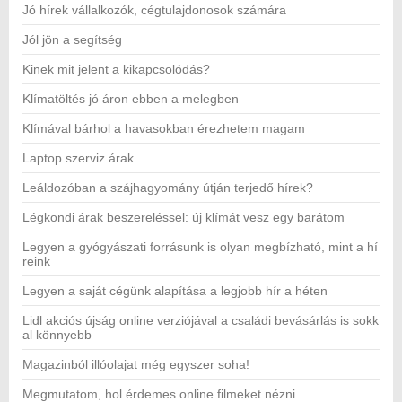
Jó hírek vállalkozók, cégtulajdonosok számára
Jól jön a segítség
Kinek mit jelent a kikapcsolódás?
Klímatöltés jó áron ebben a melegben
Klímával bárhol a havasokban érezhetem magam
Laptop szerviz árak
Leáldozóban a szájhagyomány útján terjedő hírek?
Légkondi árak beszereléssel: új klímát vesz egy barátom
Legyen a gyógyászati forrásunk is olyan megbízható, mint a hí
reink
Legyen a saját cégünk alapítása a legjobb hír a héten
Lidl akciós újság online verziójával a családi bevásárlás is sokk
al könnyebb
Magazinból illóolajat még egyszer soha!
Megmutatom, hol érdemes online filmeket nézni