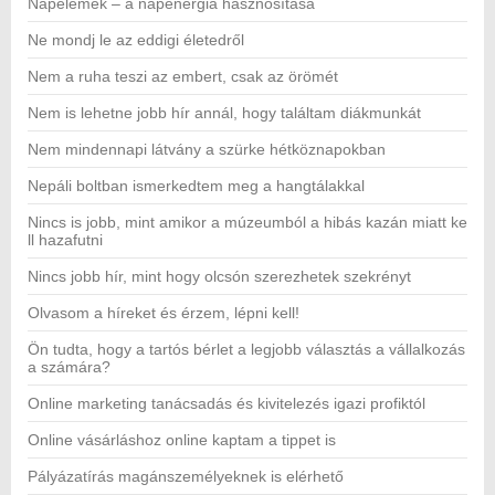
Napelemek – a napenergia hasznosítása
Ne mondj le az eddigi életedről
Nem a ruha teszi az embert, csak az örömét
Nem is lehetne jobb hír annál, hogy találtam diákmunkát
Nem mindennapi látvány a szürke hétköznapokban
Nepáli boltban ismerkedtem meg a hangtálakkal
Nincs is jobb, mint amikor a múzeumból a hibás kazán miatt ke
ll hazafutni
Nincs jobb hír, mint hogy olcsón szerezhetek szekrényt
Olvasom a híreket és érzem, lépni kell!
Ön tudta, hogy a tartós bérlet a legjobb választás a vállalkozás
a számára?
Online marketing tanácsadás és kivitelezés igazi profiktól
Online vásárláshoz online kaptam a tippet is
Pályázatírás magánszemélyeknek is elérhető