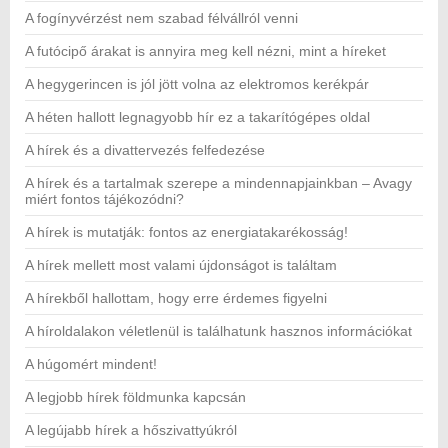
A fogínyvérzést nem szabad félvállról venni
A futócipő árakat is annyira meg kell nézni, mint a híreket
A hegygerincen is jól jött volna az elektromos kerékpár
A héten hallott legnagyobb hír ez a takarítógépes oldal
A hírek és a divattervezés felfedezése
A hírek és a tartalmak szerepe a mindennapjainkban – Avagy
miért fontos tájékozódni?
A hírek is mutatják: fontos az energiatakarékosság!
A hírek mellett most valami újdonságot is találtam
A hírekből hallottam, hogy erre érdemes figyelni
A híroldalakon véletlenül is találhatunk hasznos információkat
A húgomért mindent!
A legjobb hírek földmunka kapcsán
A legújabb hírek a hőszivattyúkról