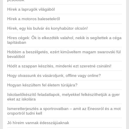
Hírek a laprugók világából
Hírek a motoros balesetekről
Hírek, egy kis bulvár és konyhabútor olcsón!
Híres cégek: Ők is elkezdték valahol, nekik is segítettek a céga
lapításban
Hobbim a beszélgetés, ezért kiműveltem magam swarovski fül
bevalóból
Hódít a szappan készítés, mindenki ezt szeretné csinálni!
Hogy olvassunk és vásároljunk, offline vagy online?
Hogyan készültem fel életem túrájára?
Iskolaelőkészítő feladatlapok, melyekkel felkészíthetjük a gyer
eket az iskolára
Ismeretterjesztés a sportrovatban – amit az Eneosról és a mot
orsportról tudni kell
Jó híreim vannak édesszájúaknak