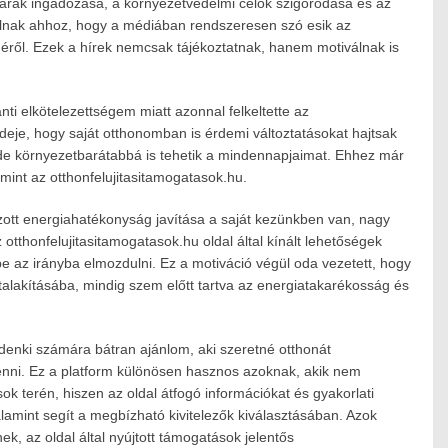
iaárak ingadozása, a környezetvédelmi célok szigorodása és az
ulnak ahhoz, hogy a médiában rendszeresen szó esik az
ől. Ezek a hírek nemcsak tájékoztatnak, hanem motiválnak is
ti elkötelezettségem miatt azonnal felkeltette az
deje, hogy saját otthonomban is érdemi változtatásokat hajtsak
e környezetbarátabbá is tehetik a mindennapjaimat. Ehhez már
mint az otthonfelujitasitamogatasok.hu.
ozott energiahatékonyság javítása a saját kezünkben van, nagy
otthonfelujitasitamogatasok.hu oldal által kínált lehetőségek
be az irányba elmozdulni. Ez a motiváció végül oda vezetett, hogy
alakításába, mindig szem előtt tartva az energiatakarékosság és
denki számára bátran ajánlom, aki szeretné otthonát
nni. Ez a platform különösen hasznos azoknak, akik nem
ok terén, hiszen az oldal átfogó információkat és gyakorlati
alamint segít a megbízható kivitelezők kiválasztásában. Azok
, az oldal által nyújtott támogatások jelentős