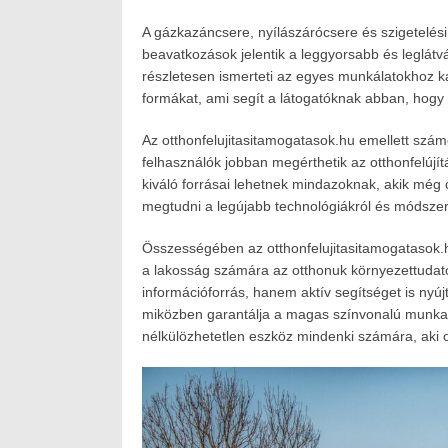
A gázkazáncsere, nyílászárócsere és szigetelési
beavatkozások jelentik a leggyorsabb és leglát
részletesen ismerteti az egyes munkálatokhoz 
formákat, ami segít a látogatóknak abban, hogy
Az otthonfelujitasitamogatasok.hu emellett szám
felhasználók jobban megérthetik az otthonfelújít
kiváló forrásai lehetnek mindazoknak, akik még
megtudni a legújabb technológiákról és módszer
Összességében az otthonfelujitasitamogatasok.
a lakosság számára az otthonuk környezettudat
információforrás, hanem aktív segítséget is nyúj
miközben garantálja a magas színvonalú munka
nélkülözhetetlen eszköz mindenki számára, aki o