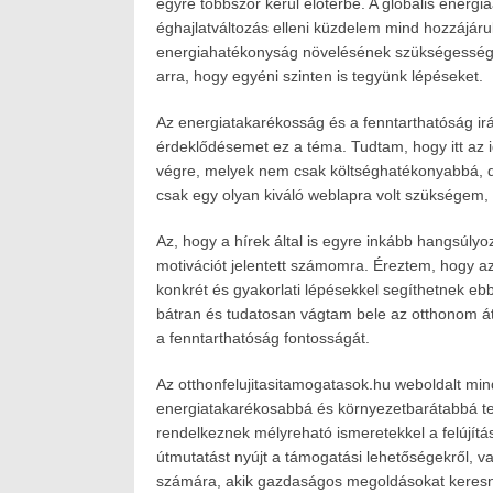
egyre többször kerül előtérbe. A globális energ
éghajlatváltozás elleni küzdelem mind hozzájár
energiahatékonyság növelésének szükségességér
arra, hogy egyéni szinten is tegyünk lépéseket.
Az energiatakarékosság és a fenntarthatóság irán
érdeklődésemet ez a téma. Tudtam, hogy itt az i
végre, melyek nem csak költséghatékonyabbá, d
csak egy olyan kiváló weblapra volt szükségem, 
Az, hogy a hírek által is egyre inkább hangsúly
motivációt jelentett számomra. Éreztem, hogy az 
konkrét és gyakorlati lépésekkel segíthetnek eb
bátran és tudatosan vágtam bele az otthonom át
a fenntarthatóság fontosságát.
Az otthonfelujitasitamogatasok.hu weboldalt min
energiatakarékosabbá és környezetbarátabbá te
rendelkeznek mélyreható ismeretekkel a felújítás
útmutatást nyújt a támogatási lehetőségekről, v
számára, akik gazdaságos megoldásokat keresnek