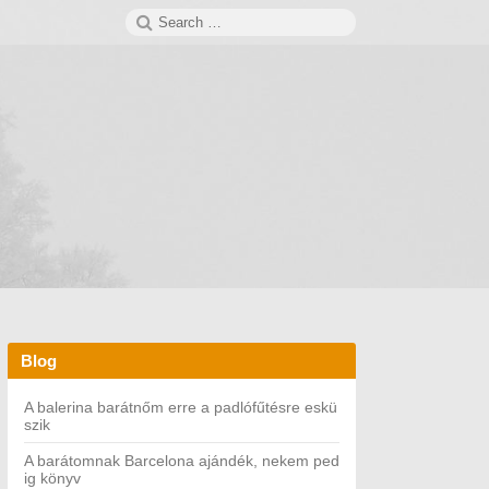
Search
SEARCH
for:
Blog
A balerina barátnőm erre a padlófűtésre eskü
szik
A barátomnak Barcelona ajándék, nekem ped
ig könyv