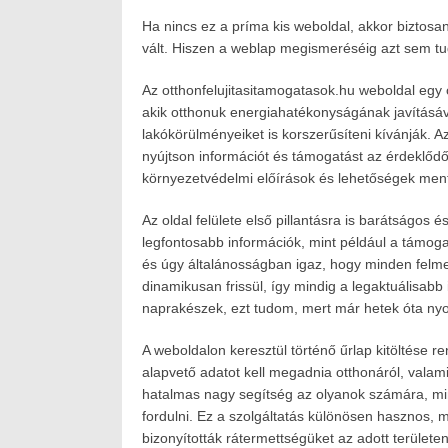
Ha nincs ez a príma kis weboldal, akkor bizto
vált. Hiszen a weblap megismeréséig azt sem tudt
Az otthonfelujitasitamogatasok.hu weboldal egy ol
akik otthonuk energiahatékonyságának javításá
lakókörülményeiket is korszerűsíteni kívánják. A
nyújtson információt és támogatást az érdeklődők
környezetvédelmi előírások és lehetőségek men
Az oldal felülete első pillantásra is barátságos 
legfontosabb információk, mint például a támoga
és úgy általánosságban igaz, hogy minden felmerü
dinamikusan frissül, így mindig a legaktuálisab
naprakészek, ezt tudom, mert már hetek óta nyom
A weboldalon keresztül történő űrlap kitöltése 
alapvető adatot kell megadnia otthonáról, valamin
hatalmas nagy segítség az olyanok számára, min
fordulni. Ez a szolgáltatás különösen hasznos, m
bizonyították rátermettségüket az adott területen