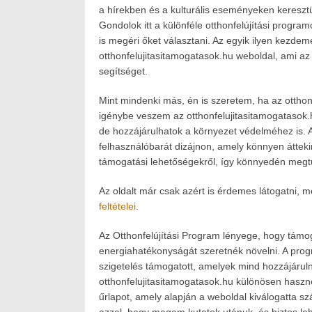
2024.05.24.
on:
2024.05.24.
a hírekben és a kulturális eseményeken keresztü
Author:
Gondolok itt a különféle otthonfelújítási prog
Havasokka
is megéri őket választani. Az egyik ilyen kezde
otthonfelujitasitamogatasok.hu weboldal, ami az
segítséget.
Mint mindenki más, én is szeretem, ha az otth
igénybe veszem az otthonfelujitasitamogatasok.
de hozzájárulhatok a környezet védelméhez is. 
felhasználóbarát dizájnon, amely könnyen áttekin
támogatási lehetőségekről, így könnyedén megtu
Az oldalt már csak azért is érdemes látogatni, me
feltételei
.
Az Otthonfelújítási Program lényege, hogy támo
energiahatékonyságát szeretnék növelni. A pro
szigetelés támogatott, amelyek mind hozzájárul
otthonfelujitasitamogatasok.hu különösen haszn
űrlapot, amely alapján a weboldal kiválogatta sz