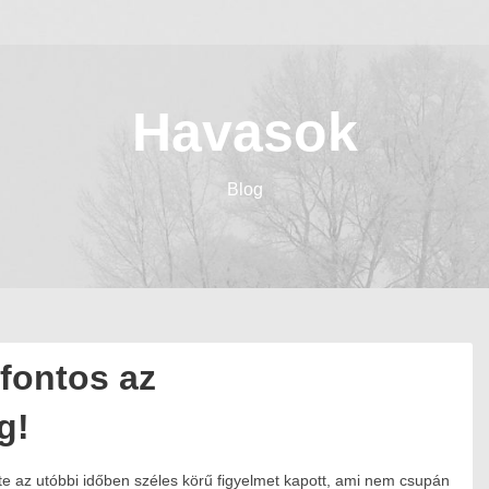
Havasok
Blog
 fontos az
g!
te az utóbbi időben széles körű figyelmet kapott, ami nem csupán