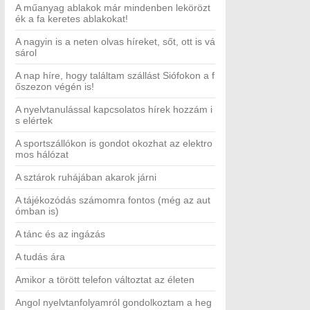
A műanyag ablakok már mindenben lekörözt
ék a fa keretes ablakokat!
A nagyin is a neten olvas híreket, sőt, ott is vá
sárol
A nap híre, hogy találtam szállást Siófokon a f
őszezon végén is!
A nyelvtanulással kapcsolatos hírek hozzám i
s elértek
A sportszállókon is gondot okozhat az elektro
mos hálózat
A sztárok ruhájában akarok járni
A tájékozódás számomra fontos (még az aut
ómban is)
A tánc és az ingázás
A tudás ára
Amikor a törött telefon változtat az életen
Angol nyelvtanfolyamról gondolkoztam a heg