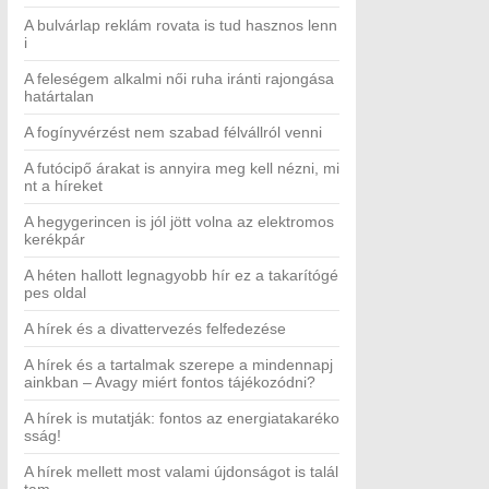
A bulvárlap reklám rovata is tud hasznos lenn
i
A feleségem alkalmi női ruha iránti rajongása
határtalan
A fogínyvérzést nem szabad félvállról venni
A futócipő árakat is annyira meg kell nézni, mi
nt a híreket
A hegygerincen is jól jött volna az elektromos
kerékpár
A héten hallott legnagyobb hír ez a takarítógé
pes oldal
A hírek és a divattervezés felfedezése
A hírek és a tartalmak szerepe a mindennapj
ainkban – Avagy miért fontos tájékozódni?
A hírek is mutatják: fontos az energiatakaréko
sság!
A hírek mellett most valami újdonságot is talál