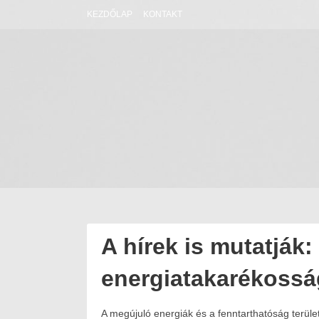
Skip
KEZDŐLAP
KONTAKT
to
content
A hírek is mutatják:
energiatakarékossá
A megújuló energiák és a fenntarthatóság terüle
Posted