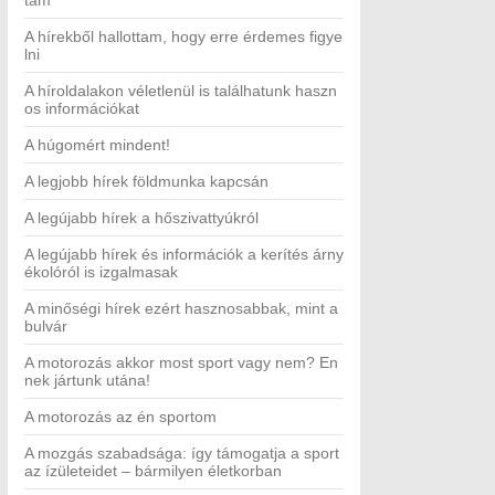
tam
A hírekből hallottam, hogy erre érdemes figye
lni
A híroldalakon véletlenül is találhatunk haszn
os információkat
A húgomért mindent!
A legjobb hírek földmunka kapcsán
A legújabb hírek a hőszivattyúkról
A legújabb hírek és információk a kerítés árny
ékolóról is izgalmasak
A minőségi hírek ezért hasznosabbak, mint a
bulvár
A motorozás akkor most sport vagy nem? En
nek jártunk utána!
A motorozás az én sportom
A mozgás szabadsága: így támogatja a sport
az ízületeidet – bármilyen életkorban