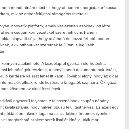
san nem mondhatnám most el, hogy otthonom energiatakarékossá
am, mik az otthonfelújítási támogatás feltételei.
yan innovatív platform, amely kifejezetten azoknak jött létre,
val nem csupán környezetüket szeretnék óvni, hanem
z oldal alapvető célja, hogy átlátható és hozzáférhető módon
nek, akik otthonukat szeretnék felújítani a legújabb
tén.
és könnyen áttekinthető. A kezdőlapról gyorsan elérhetőek a
tási lehetőségek részletei, a benyújtandó dokumentumok listája,
lő kérdésre választ lehet itt kapni. További előny, hogy az oldal
b információk állnak rendelkezésre a látogatók számára. Ők igazán
on követem az oldal frissítéseit.
rendkívül egyszerű folyamat. A felhasználónak csupán néhány
t kiválasztania, hogy milyen típusú felújítást tervez. Ez azért egy
t például én, akinek fogalma sincs, kikhez érdemes ilyenkor
ivel megbízható szakemberek listáját kínálja, akik már
.