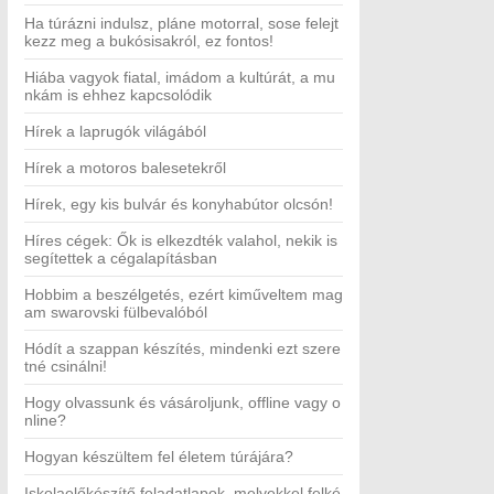
Ha túrázni indulsz, pláne motorral, sose felejt
kezz meg a bukósisakról, ez fontos!
Hiába vagyok fiatal, imádom a kultúrát, a mu
nkám is ehhez kapcsolódik
Hírek a laprugók világából
Hírek a motoros balesetekről
Hírek, egy kis bulvár és konyhabútor olcsón!
Híres cégek: Ők is elkezdték valahol, nekik is
segítettek a cégalapításban
Hobbim a beszélgetés, ezért kiműveltem mag
am swarovski fülbevalóból
Hódít a szappan készítés, mindenki ezt szere
tné csinálni!
Hogy olvassunk és vásároljunk, offline vagy o
nline?
Hogyan készültem fel életem túrájára?
Iskolaelőkészítő feladatlapok, melyekkel felké