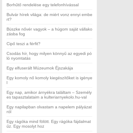
Borhűtő rendelése egy telefonhívással
Bulvár hírek világa: de miért vonz ennyi embe
rt?
Büszke nővér vagyok – a húgom saját vállako
zásba fog
Cipő teszi a férfit?
Csodás hír, hogy milyen könnyű az egyedi pó
ló nyomtatás
Egy elfuserált Múzeumok Éjszakája
Egy komoly nő komoly kiegészítőket is igénye
l
Egy nap, amikor árnyékra találtam – Személy
es tapasztalataim a kulteriarnyekolo.hu-val
Egy napilapban olvastam a napelem pályázat
ról
Egy rágóka mind fölött. Egy rágóka fájdalmat
űz. Egy mosolyt hoz