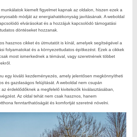
 munkálatok kiemelt figyelmet kapnak az oldalon, hiszen ezek a
ványosabb módját az energiahatékonyság javításának. A weboldal
kapcsolódó elvárásokat és a hozzájuk kapcsolódó támogatási
 tudatos döntéseket hozzanak.
os hasznos cikket és útmutatót is kínál, amelyek segítségével a
ási folyamatokat és a környezettudatos építkezést. Ezek a cikkek
 csak most ismerkednek a témával, vagy szeretnének többet
ekről.
hu egy kiváló kezdeményezés, amely jelentősen megkönnyítheti
os és gazdaságos felújítását. A weboldal nem csupán
t az érdeklődőknek a megfelelő kivitelezők kiválasztásában,
végzést. Az oldal tehát nem csak hasznos, hanem
tthona fenntarthatóságát és komfortját szeretné növelni.