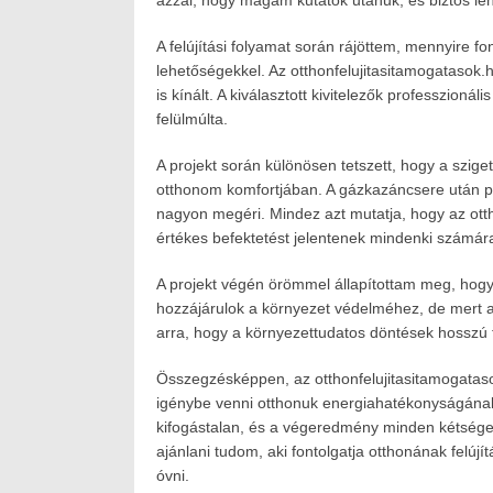
azzal, hogy magam kutatok utánuk, és biztos 
A felújítási folyamat során rájöttem, mennyire f
lehetőségekkel. Az otthonfelujitasitamogatasok.
is kínált. A kiválasztott kivitelezők professzi
felülmúlta.
A projekt során különösen tetszett, hogy a szige
otthonom komfortjában. A gázkazáncsere után pe
nagyon megéri. Mindez azt mutatja, hogy az otth
értékes befektetést jelentenek mindenki számár
A projekt végén örömmel állapítottam meg, hogy
hozzájárulok a környezet védelméhez, de mert a f
arra, hogy a környezettudatos döntések hosszú 
Összegzésképpen, az otthonfelujitasitamogataso
igénybe venni otthonuk energiahatékonyságának 
kifogástalan, és a végeredmény minden kétséget
ajánlani tudom, aki fontolgatja otthonának felúj
óvni.