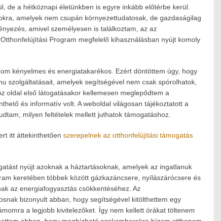
l, de a hétköznapi életünkben is egyre inkább előtérbe kerül.
ramokra, amelyek nem csupán környezettudatosak, de gazdaságilag
ményezés, amivel személyesen is találkoztam, az az
 Otthonfelújítási Program megfelelő kihasználásban nyújt komoly
onom kényelmes és energiatakarékos. Ezért döntöttem úgy, hogy
hu szolgáltatásait, amelyek segítségével nem csak spórolhatok,
Az oldal első látogatásakor kellemesen meglepődtem a
thető és informatív volt. A weboldal világosan tájékoztatott a
dtam, milyen feltételek mellett juthatok támogatáshoz.
rt itt áttekinthetően
szerepelnek az otthonfelújítási támogatás
gatást nyújt azoknak a háztartásoknak, amelyek az ingatlanuk
gram keretében többek között gázkazáncsere, nyílászárócsere és
nak az energiafogyasztás csökkentéséhez. Az
osnak bizonyult abban, hogy segítségével kitölthettem egy
ámomra a legjobb kivitelezőket. Így nem kellett órákat töltenem