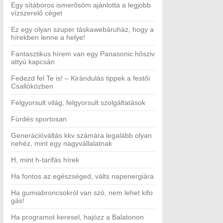
Egy sítáboros ismerősöm ajánlotta a legjobb
vízszerelő céget
Ez egy olyan szuper táskawebáruház, hogy a
hírekben lenne a helye!
Fantasztikus hírem van egy Panasonic hősziv
attyú kapcsán
Fedezd fel Te is! – Kirándulás tippek a festői
Csallóközben
Felgyorsult világ, felgyorsult szolgáltatások
Fürdés sportosan
Generációváltás kkv számára legalább olyan
nehéz, mint egy nagyvállalatnak
H, mint h-tarifás hírek
Ha fontos az egészséged, válts napenergiára
Ha gumiabroncsokról van szó, nem lehet kifo
gás!
Ha programot keresel, hajózz a Balatonon