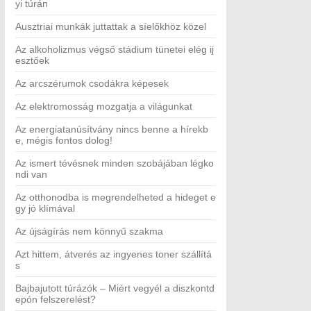
yi túrán
Ausztriai munkák juttattak a síelőkhöz közel
Az alkoholizmus végső stádium tünetei elég ij
esztőek
Az arcszérumok csodákra képesek
Az elektromosság mozgatja a világunkat
Az energiatanúsítvány nincs benne a hírekb
e, mégis fontos dolog!
Az ismert tévésnek minden szobájában légko
ndi van
Az otthonodba is megrendelheted a hideget e
gy jó klímával
Az újságírás nem könnyű szakma
Azt hittem, átverés az ingyenes toner szállítá
s
Bajbajutott túrázók – Miért vegyél a diszkontd
epón felszerelést?