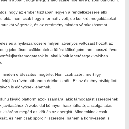
lehettem abban, hogy megbízható szakemberekre bízom otthonom.
ontos, hogy az ember tisztában legyen a rendelkezésére álló
hu oldal nem csak hogy informatív volt, de konkrét megoldásokat
onális munkát végeztek, és az eredmény minden várakozásomat
telés és a nyílászárócsere milyen látványos változást hozott az
dig jelentősen csökkentek a fűtési költségeim, ami hosszú távon
onfelujitasitamogatasok.hu által kínált lehetőségek valóban
a.
 minden erőfeszítés megérte. Nem csak azért, mert így
elújítás révén otthonom értéke is nőtt. Ez az élmény rávilágított
távon is előnyösek lehetnek.
k.hu kiváló platform azok számára, akik támogatást szeretnének
javításához. A weboldal könnyen használható, a szolgáltatás
 kizáróan megéri az időt és az energiát. Mindenkinek csak
ítását, és nem csak spórolni szeretne, hanem a környezetet is