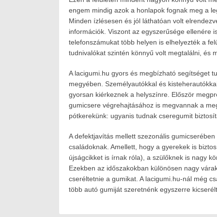
engem mindig azok a honlapok fognak meg a legin
Minden ízlésesen és jól láthatóan volt elrendezv
információk. Viszont az egyszerűsége ellenére is
telefonszámukat több helyen is elhelyezték a felü
tudnivalókat szintén könnyű volt megtalálni, és 
A lacigumi.hu gyors és megbízható segítséget t
megyében. Személyautókkal és kisteherautókkal is
gyorsan kiérkeznek a helyszínre. Először megpró
gumicsere végrehajtásához is megvannak a megf
pótkerekünk: ugyanis tudnak cseregumit biztosít
A defektjavítás mellett szezonális gumicserében 
családoknak. Amellett, hogy a gyerekek is bizt
újságcikket is írnak róla), a szülőknek is nagy 
Ezekben az időszakokban különösen nagy várakoz
cseréltetnie a gumikat. A lacigumi.hu-nál még c
több autó gumiját szeretnénk egyszerre kicserélt