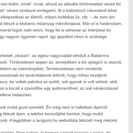
n külön „hírek” rovat, ahová az aktuális történéseket vezeti fel.
ek” néven szoktunk emlegetni. Itt a különböző rokonokról lehet
az elképzelései az életről, milyen hobbikat űz, stb. – de nem ám
kat készít a kedvenc műanyag mikrofonjával. Már el is határoztam,
erát fogok neki venni, hogy fel is vehesse az interjúkat és
gy nagyon ügyesen rajzol, így igazából nincs is szüksége
ehetett „olvasni”: az egész nagycsalád elindult a Balatonra
autó. Történetesen éppen az, amelyikben a kis újságíró is utazott,
rökíteni az eseményeket. Természetesen nem mindenki
 bosszúsak és tanácstalanok lettünk, hogy mihez kezdjünk
sra, be voltak pakolva az autók, sok gyerek is volt velünk, akik
inni a kocsit a szerelőbe egy autómentővel, az sok várakozással
kellene halasztani.
nk mobil gumi szerelőt. Én még nem is hallottam ilyenről
létezik ilyen: a telefon keresőjébe beírtuk, hogy mobil
ttunk. A legjobban a lacigumi.hu weboldala tetszett meg nekünk.
gtalálni. Nem tudom, ki hogyan szokott keresni a neten, de