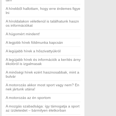
tam
A hírekből hallottam, hogy erre érdemes figye
lni
A híroldalakon véletlenül is találhatunk haszn
os információkat
A húgomért mindent!
A legjobb hírek földmunka kapcsán
A legújabb hírek a hőszivattyúkról
A legújabb hírek és információk a kerítés árny
ékolóról is izgalmasak
A minőségi hírek ezért hasznosabbak, mint a
bulvár
A motorozás akkor most sport vagy nem? En
nek jártunk utána!
A motorozás az én sportom
A mozgás szabadsága: így támogatja a sport
az ízületeidet – bármilyen életkorban