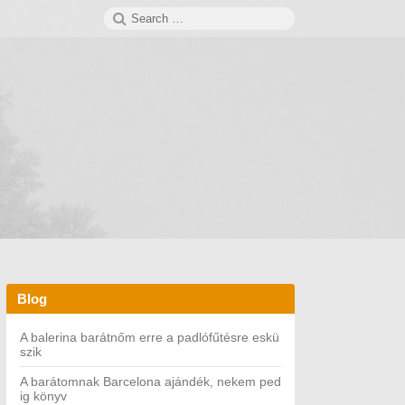
Search
SEARCH
for:
Blog
A balerina barátnőm erre a padlófűtésre eskü
szik
A barátomnak Barcelona ajándék, nekem ped
ig könyv