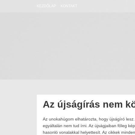
Skip
KEZDŐLAP
KONTAKT
to
content
Az újságírás nem 
Az unokahúgom elhatározta, hogy újságíró les
Posted
2025.03.29.
on:
2025.01.22.
egyáltalán nem tud írni. Az újságjaiban főleg ké
Author:
hasonló vonalakkal helyettesít. Az cikkek minde
Havasokka