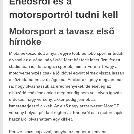
Eneosról és a
motorsportról tudni kell
Motorsport a tavasz első
Posted
2018.02.19.
on:
2018.02.19.
hírnöke
Author:
Havasokka
Mióta beköszöntött a nyár, egyre több és több sporthír tudok
olvasni az európai pályákról. Mert hát focit lehet űzni fedett
stadionban is, de az igazi sportok, mint a Forma-1 vagy a
motorversenyzés csak a jó idővel együtt térnek vissza lassan
a köztudatba és az újságokba. Amikor az igény megvan már
rá, hogy olvashassuk az eredményeket, de esetleg az
elhúzódó esőzések miatt még mindig nem volt olyan igazán
érdekes, nagy verseny, akkor pedig jönnek az
ismeretterjesztő cikkek. Az első nagy átszervezett MotoGP
verseny helyett például rögtön az Eneosról és a motorolajok
hasznáról olvashattam egy cikket.
Persze nincs baj azzal, hogyha az ember a kedvenc