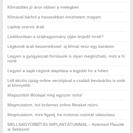
Klímatöltés jó áron ebben a melegben
Klímával bárhol a havasokban érezhetem magam
Laptop szerviz árak
Leáldozóban a szájhagyomány útján terjedő hírek?
Légkondi árak beszereléssel: új klímát vesz egy barátom
Legyen a gyógyászati forrásunk is olyan megbízható, mint a hí
reink
Legyen a saját cégünk alapítása a legjobb hír a héten
Lidl akciós újság online verziójával a családi bevásárlás is sokk
al könnyebb
Magazinból illóolajat még egyszer soha!
Megmutatom, hol érdemes online filmeket nézni
Megmutatom, mire figyelj, ha motoros csizmát választasz
MELLNAGYOBBÍTÁS IMPLANTÁTUMMAL – Kelemed Plasztik
ai Sebészet