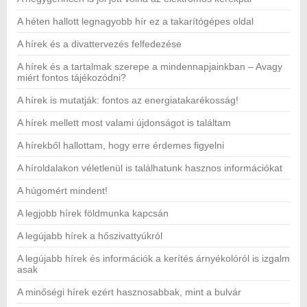
A héten hallott legnagyobb hír ez a takarítógépes oldal
A hírek és a divattervezés felfedezése
A hírek és a tartalmak szerepe a mindennapjainkban – Avagy
miért fontos tájékozódni?
A hírek is mutatják: fontos az energiatakarékosság!
A hírek mellett most valami újdonságot is találtam
A hírekből hallottam, hogy erre érdemes figyelni
A híroldalakon véletlenül is találhatunk hasznos információkat
A húgomért mindent!
A legjobb hírek földmunka kapcsán
A legújabb hírek a hőszivattyúkról
A legújabb hírek és információk a kerítés árnyékolóról is izgalm
asak
A minőségi hírek ezért hasznosabbak, mint a bulvár