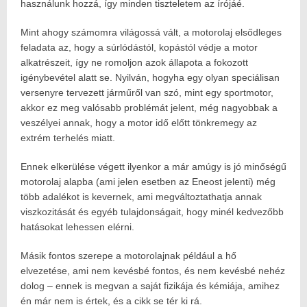
használunk hozzá, így minden tiszteletem az írójáé.
Mint ahogy számomra világossá vált, a motorolaj elsődleges
feladata az, hogy a súrlódástól, kopástól védje a motor
alkatrészeit, így ne romoljon azok állapota a fokozott
igénybevétel alatt se. Nyilván, hogyha egy olyan speciálisan
versenyre tervezett járműről van szó, mint egy sportmotor,
akkor ez meg valósabb problémát jelent, még nagyobbak a
veszélyei annak, hogy a motor idő előtt tönkremegy az
extrém terhelés miatt.
Ennek elkerülése végett ilyenkor a már amúgy is jó minőségű
motorolaj alapba (ami jelen esetben az Eneost jelenti) még
több adalékot is kevernek, ami megváltoztathatja annak
viszkozitását és egyéb tulajdonságait, hogy minél kedvezőbb
hatásokat lehessen elérni.
Másik fontos szerepe a motorolajnak például a hő
elvezetése, ami nem kevésbé fontos, és nem kevésbé nehéz
dolog – ennek is megvan a saját fizikája és kémiája, amihez
én már nem is értek, és a cikk se tér ki rá.