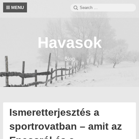
Skip
Search
S
MENU
to
for:
content
Havasok
Blog
Ismeretterjesztés a
sportrovatban – amit az