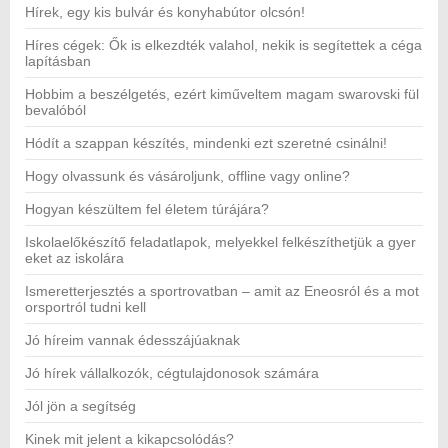
Hírek, egy kis bulvár és konyhabútor olcsón!
Híres cégek: Ők is elkezdték valahol, nekik is segítettek a céga
lapításban
Hobbim a beszélgetés, ezért kiműveltem magam swarovski fül
bevalóból
Hódít a szappan készítés, mindenki ezt szeretné csinálni!
Hogy olvassunk és vásároljunk, offline vagy online?
Hogyan készültem fel életem túrájára?
Iskolaelőkészítő feladatlapok, melyekkel felkészíthetjük a gyer
eket az iskolára
Ismeretterjesztés a sportrovatban – amit az Eneosról és a mot
orsportról tudni kell
Jó híreim vannak édesszájúaknak
Jó hírek vállalkozók, cégtulajdonosok számára
Jól jön a segítség
Kinek mit jelent a kikapcsolódás?