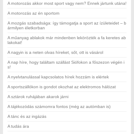
A motorozás akkor most sport vagy nem? Ennek jártunk utána!
A motorozás az én sportom
A mozgás szabadsága: így támogatja a sport az ízületeidet – b
ármilyen életkorban
A műanyag ablakok már mindenben lekörözték a fa keretes ab
lakokat!
A nagyin is a neten olvas híreket, sőt, ott is vásárol
A nap híre, hogy találtam szállást Siófokon a főszezon végén i
s!
A nyelvtanulással kapcsolatos hírek hozzám is elértek
A sportszállókon is gondot okozhat az elektromos hálózat
A sztárok ruhájában akarok járni
A tájékozódás számomra fontos (még az autómban is)
A tánc és az ingázás
A tudás ára