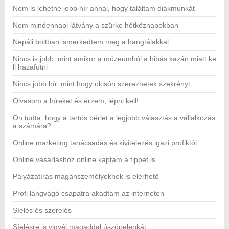
Nem is lehetne jobb hír annál, hogy találtam diákmunkát
Nem mindennapi látvány a szürke hétköznapokban
Nepáli boltban ismerkedtem meg a hangtálakkal
Nincs is jobb, mint amikor a múzeumból a hibás kazán miatt ke
ll hazafutni
Nincs jobb hír, mint hogy olcsón szerezhetek szekrényt
Olvasom a híreket és érzem, lépni kell!
Ön tudta, hogy a tartós bérlet a legjobb választás a vállalkozás
a számára?
Online marketing tanácsadás és kivitelezés igazi profiktól
Online vásárláshoz online kaptam a tippet is
Pályázatírás magánszemélyeknek is elérhető
Profi lángvágó csapatra akadtam az interneten
Síelés és szerelés
Síelésre is vigyél magaddal úszópelenkát