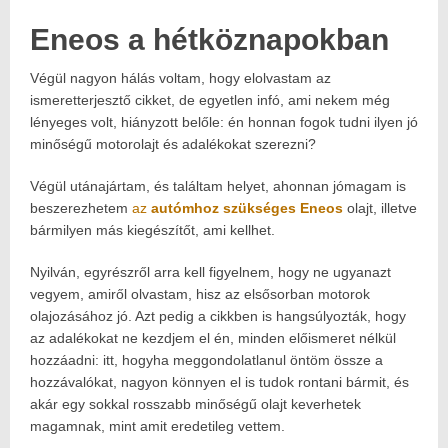
Eneos a hétköznapokban
Végül nagyon hálás voltam, hogy elolvastam az
ismeretterjesztő cikket, de egyetlen infó, ami nekem még
lényeges volt, hiányzott belőle: én honnan fogok tudni ilyen jó
minőségű motorolajt és adalékokat szerezni?
Végül utánajártam, és találtam helyet, ahonnan jómagam is
beszerezhetem
az
autómhoz szükséges Eneos
olajt, illetve
bármilyen más kiegészítőt, ami kellhet.
Nyilván, egyrészről arra kell figyelnem, hogy ne ugyanazt
vegyem, amiről olvastam, hisz az elsősorban motorok
olajozásához jó. Azt pedig a cikkben is hangsúlyozták, hogy
az adalékokat ne kezdjem el én, minden előismeret nélkül
hozzáadni: itt, hogyha meggondolatlanul öntöm össze a
hozzávalókat, nagyon könnyen el is tudok rontani bármit, és
akár egy sokkal rosszabb minőségű olajt keverhetek
magamnak, mint amit eredetileg vettem.