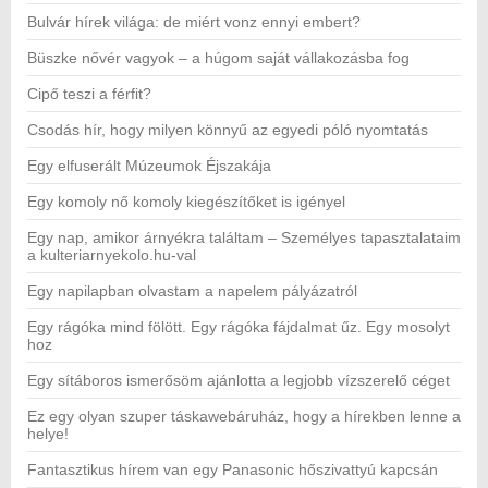
Bulvár hírek világa: de miért vonz ennyi embert?
Büszke nővér vagyok – a húgom saját vállakozásba fog
Cipő teszi a férfit?
Csodás hír, hogy milyen könnyű az egyedi póló nyomtatás
Egy elfuserált Múzeumok Éjszakája
Egy komoly nő komoly kiegészítőket is igényel
Egy nap, amikor árnyékra találtam – Személyes tapasztalataim
a kulteriarnyekolo.hu-val
Egy napilapban olvastam a napelem pályázatról
Egy rágóka mind fölött. Egy rágóka fájdalmat űz. Egy mosolyt
hoz
Egy sítáboros ismerősöm ajánlotta a legjobb vízszerelő céget
Ez egy olyan szuper táskawebáruház, hogy a hírekben lenne a
helye!
Fantasztikus hírem van egy Panasonic hőszivattyú kapcsán