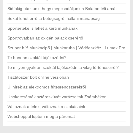
Siófokig utaztunk, hogy megcsodáljunk a Balaton téli arcát
Sokat lehet erről a betegségről hallani manapság
Sportértéke is lehet a kerti munkának
Sportrovatban az oxigén palack cseréről
Szuper hír! Munkacipő | Munkaruha | Védőeszköz | Lumax Pro
Te honnan szoktál tájékozódni?
Te milyen gyakran szoktál tájékozódni a világ történéseiről?
Tisztítószer bolt online verzióban
Új hírek az elektromos fűtésrendszerekről
Unokatesómék sztáresküvőt varázsoltak Zsámbékon
Változnak a telek, változnak a szokásaink
Webshoppal leptem meg a páromat