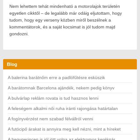
Nem lehettem tehát mindenható a motorolajok területén
egyetlen cikktől – de legalább már odáig eljutottam, hogy
tudom, hogy egy verseny közben miről beszélnek a
kommentátorok, és a saját kocsimat is jól tudom majd
gondozni.
Blog
A balerina barátnőm erre a padlófűtésre esküszik
A barátomnak Barcelona ajándék, nekem pedig könyv
A bulvárlap reklám rovata is tud hasznos lenni
A feleségem alkalmi női ruha iránti rajongása határtalan
A fogínyvérzést nem szabad félvállról venni
A futócipő árakat is annyira meg kell nézni, mint a híreket
A hegygerincen is jól jött volna az elektromos kerékpár