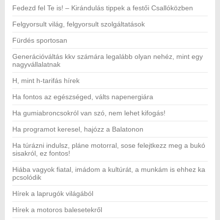
Fedezd fel Te is! – Kirándulás tippek a festői Csallóközben
Felgyorsult világ, felgyorsult szolgáltatások
Fürdés sportosan
Generációváltás kkv számára legalább olyan nehéz, mint egy
nagyvállalatnak
H, mint h-tarifás hírek
Ha fontos az egészséged, válts napenergiára
Ha gumiabroncsokról van szó, nem lehet kifogás!
Ha programot keresel, hajózz a Balatonon
Ha túrázni indulsz, pláne motorral, sose felejtkezz meg a bukó
sisakról, ez fontos!
Hiába vagyok fiatal, imádom a kultúrát, a munkám is ehhez ka
pcsolódik
Hírek a laprugók világából
Hírek a motoros balesetekről