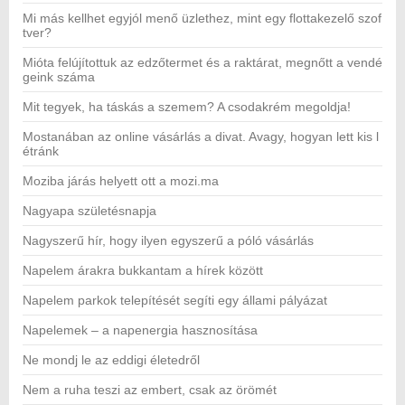
Mi más kellhet egyjól menő üzlethez, mint egy flottakezelő szof
tver?
Mióta felújítottuk az edzőtermet és a raktárat, megnőtt a vendé
geink száma
Mit tegyek, ha táskás a szemem? A csodakrém megoldja!
Mostanában az online vásárlás a divat. Avagy, hogyan lett kis l
étránk
Moziba járás helyett ott a mozi.ma
Nagyapa születésnapja
Nagyszerű hír, hogy ilyen egyszerű a póló vásárlás
Napelem árakra bukkantam a hírek között
Napelem parkok telepítését segíti egy állami pályázat
Napelemek – a napenergia hasznosítása
Ne mondj le az eddigi életedről
Nem a ruha teszi az embert, csak az örömét