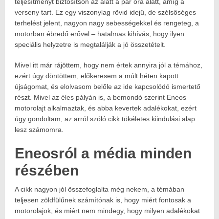
teljesítményt biztosítson az alatt a pár óra alatt, amíg a
verseny tart. Ez egy viszonylag rövid idejű, de szélsőséges
terhelést jelent, nagyon nagy sebességekkel és rengeteg, a
motorban ébredő erővel – hatalmas kihívás, hogy ilyen
speciális helyzetre is megtalálják a jó összetételt.
Mivel itt már rájöttem, hogy nem értek annyira jól a témához,
ezért úgy döntöttem, előkeresem a múlt héten kapott
újságomat, és elolvasom belőle az ide kapcsolódó ismertető
részt. Mivel az éles pályán is, a bemondó szerint Eneos
motorolajt alkalmaztak, és abba kevertek adalékokat, ezért
úgy gondoltam, az arról szóló cikk tökéletes kiindulási alap
lesz számomra.
Eneosról a média minden
részében
A cikk nagyon jól összefoglalta még nekem, a témában
teljesen zöldfülűnek számítónak is, hogy miért fontosak a
motorolajok, és miért nem mindegy, hogy milyen adalékokat