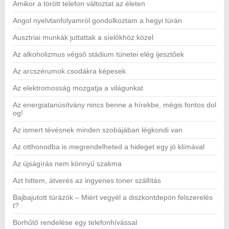
Amikor a törött telefon változtat az életen
Angol nyelvtanfolyamról gondolkoztam a hegyi túrán
Ausztriai munkák juttattak a síelőkhöz közel
Az alkoholizmus végső stádium tünetei elég ijesztőek
Az arcszérumok csodákra képesek
Az elektromosság mozgatja a világunkat
Az energiatanúsítvány nincs benne a hírekbe, mégis fontos dol
og!
Az ismert tévésnek minden szobájában légkondi van
Az otthonodba is megrendelheted a hideget egy jó klímával
Az újságírás nem könnyű szakma
Azt hittem, átverés az ingyenes toner szállítás
Bajbajutott túrázók – Miért vegyél a diszkontdepón felszerelés
t?
Borhűtő rendelése egy telefonhívással