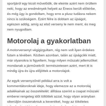
sportjáról egy kicsit művelődik, de eleinte azért nem örültem
neki, hogy az eredmények helyett az Eneos került előtérbe,
és még úgy is gondoltam, hogy erre a plusz tudásra nekem
nincs is szükségem. Ezért félre is dobtam az újságot,
egészen addig, amíg az első verseny le nem ment, és meg
nem nyugodtam.
Motorolaj a gyakorlatban
A motorversenyt végigizgultam, rég nem volt ilyen érdekes
futam a tévében. Közben azonban, talán az újságcikk miatt,
már olyanokra is figyeltem, hogy milyen műszaki jellemzőket
mondanak a járművekről: természetesen azért, mert itt is
mindig újra és újra előjöttek a motorolajok.
Az egyik versenyzőnél például arra is volt a
kommentátoroknak ideje, hogy elemezze az a motorolaj
adalékainak az összetételét: állítása szerint a csapat műszaki
emberei rengeteg időt töltöttek azzal, hogy olyan arányban
sikerüljön összerakniuk a keveréket, hogy az tökéletes