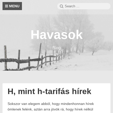
Skip
Search
S
MENU
to
for:
content
Havasok
Blog
H, mint h-tarifás hírek
Sokszor van elegem abból, hogy mindenhonnan hírek
Posted
2025.11.18.
on:
2025.11.17.
ömlenek felénk, aztán arra jövök rá, hogy hírek nélkül
Author: