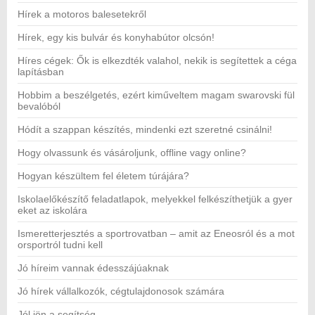
Hírek a motoros balesetekről
Hírek, egy kis bulvár és konyhabútor olcsón!
Híres cégek: Ők is elkezdték valahol, nekik is segítettek a céga
lapításban
Hobbim a beszélgetés, ezért kiműveltem magam swarovski fül
bevalóból
Hódít a szappan készítés, mindenki ezt szeretné csinálni!
Hogy olvassunk és vásároljunk, offline vagy online?
Hogyan készültem fel életem túrájára?
Iskolaelőkészítő feladatlapok, melyekkel felkészíthetjük a gyer
eket az iskolára
Ismeretterjesztés a sportrovatban – amit az Eneosról és a mot
orsportról tudni kell
Jó híreim vannak édesszájúaknak
Jó hírek vállalkozók, cégtulajdonosok számára
Jól jön a segítség