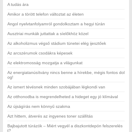
A tudás ára
Amikor a törött telefon változtat az életen
Angol nyelvtanfolyamról gondolkoztam a hegyi túrán
Ausztriai munkák juttattak a síelőkhöz közel
Az alkoholizmus végső stádium tünetei elég ijesztőek
Az arcszérumok csodákra képesek
Az elektromosság mozgatja a világunkat
Az energiatanúsítvány nincs benne a hírekbe, mégis fontos dol
og!
Az ismert tévésnek minden szobájában légkondi van
Az otthonodba is megrendelheted a hideget egy jó klímával
Az újságírás nem könnyű szakma
Azt hittem, átverés az ingyenes toner szállítás
Bajbajutott túrázók – Miért vegyél a diszkontdepón felszerelés
t?