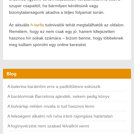
szuper csapattól, ha bármilyen kérdésünk vagy
bizonytalanságunk akadna a teljes folyamat során.
Az aktuális
h-tarifa
tudnivalók tehát megtalálhatók az oldalon.
Remélem, hogy ez nem csak egy jó, hanem kifejezetten
hasznos hír sokak számára – bízom benne, hogy többeknek
meg tudtam spórolni egy online keresést.
Blog
A balerina barátnőm erre a padlófűtésre esküszik
A barátomnak Barcelona ajándék, nekem pedig könyv
A bulvárlap reklám rovata is tud hasznos lenni
A feleségem alkalmi női ruha iránti rajongása határtalan
A fogínyvérzést nem szabad félvállról venni