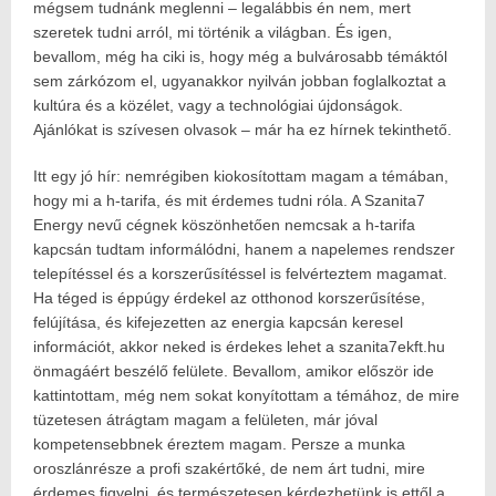
mégsem tudnánk meglenni – legalábbis én nem, mert
Havasokka
szeretek tudni arról, mi történik a világban. És igen,
bevallom, még ha ciki is, hogy még a bulvárosabb témáktól
sem zárkózom el, ugyanakkor nyilván jobban foglalkoztat a
kultúra és a közélet, vagy a technológiai újdonságok.
Ajánlókat is szívesen olvasok – már ha ez hírnek tekinthető.
Itt egy jó hír: nemrégiben kiokosítottam magam a témában,
hogy mi a h-tarifa, és mit érdemes tudni róla. A Szanita7
Energy nevű cégnek köszönhetően nemcsak a h-tarifa
kapcsán tudtam informálódni, hanem a napelemes rendszer
telepítéssel és a korszerűsítéssel is felvérteztem magamat.
Ha téged is éppúgy érdekel az otthonod korszerűsítése,
felújítása, és kifejezetten az energia kapcsán keresel
információt, akkor neked is érdekes lehet a szanita7ekft.hu
önmagáért beszélő felülete. Bevallom, amikor először ide
kattintottam, még nem sokat konyítottam a témához, de mire
tüzetesen átrágtam magam a felületen, már jóval
kompetensebbnek éreztem magam. Persze a munka
oroszlánrésze a profi szakértőké, de nem árt tudni, mire
érdemes figyelni, és természetesen kérdezhetünk is ettől a