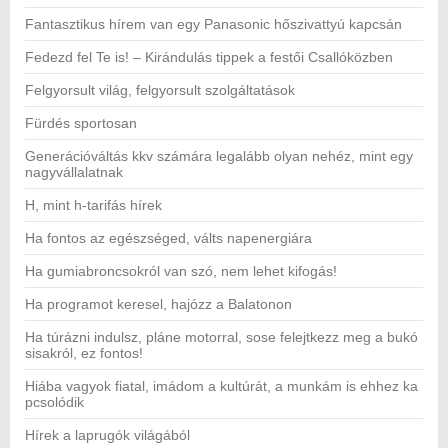
Fantasztikus hírem van egy Panasonic hőszivattyú kapcsán
Fedezd fel Te is! – Kirándulás tippek a festői Csallóközben
Felgyorsult világ, felgyorsult szolgáltatások
Fürdés sportosan
Generációváltás kkv számára legalább olyan nehéz, mint egy
nagyvállalatnak
H, mint h-tarifás hírek
Ha fontos az egészséged, válts napenergiára
Ha gumiabroncsokról van szó, nem lehet kifogás!
Ha programot keresel, hajózz a Balatonon
Ha túrázni indulsz, pláne motorral, sose felejtkezz meg a bukó
sisakról, ez fontos!
Hiába vagyok fiatal, imádom a kultúrát, a munkám is ehhez ka
pcsolódik
Hírek a laprugók világából