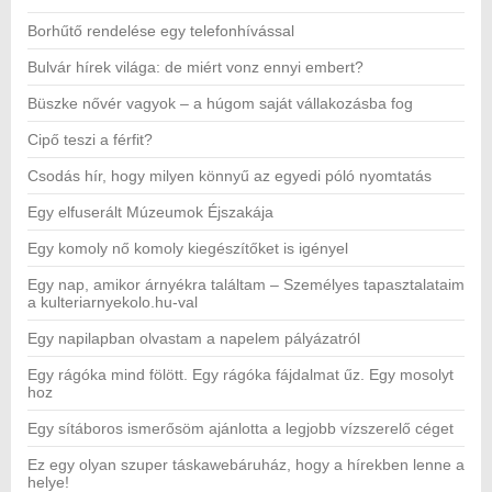
Borhűtő rendelése egy telefonhívással
Bulvár hírek világa: de miért vonz ennyi embert?
Büszke nővér vagyok – a húgom saját vállakozásba fog
Cipő teszi a férfit?
Csodás hír, hogy milyen könnyű az egyedi póló nyomtatás
Egy elfuserált Múzeumok Éjszakája
Egy komoly nő komoly kiegészítőket is igényel
Egy nap, amikor árnyékra találtam – Személyes tapasztalataim
a kulteriarnyekolo.hu-val
Egy napilapban olvastam a napelem pályázatról
Egy rágóka mind fölött. Egy rágóka fájdalmat űz. Egy mosolyt
hoz
Egy sítáboros ismerősöm ajánlotta a legjobb vízszerelő céget
Ez egy olyan szuper táskawebáruház, hogy a hírekben lenne a
helye!