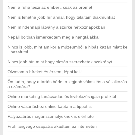
Nem a ruha teszi az embert, csak az örömét
Nem is lehetne jobb hír annál, hogy találtam diákmunkát
Nem mindennapi látvány a szürke hétköznapokban
Nepáli boltban ismerkedtem meg a hangtálakkal
Nincs is jobb, mint amikor a múzeumból a hibás kazán miatt ke
ll hazafutni
Nincs jobb hír, mint hogy olcsón szerezhetek szekrényt
Olvasom a híreket és érzem, lépni kell!
Ön tudta, hogy a tartós bérlet a legjobb választás a vállalkozás
a számára?
Online marketing tanácsadás és kivitelezés igazi profiktól
Online vásárláshoz online kaptam a tippet is
Pályázatírás magánszemélyeknek is elérhető
Profi lángvágó csapatra akadtam az interneten