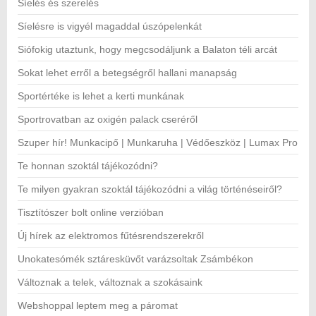
Síelés és szerelés
Síelésre is vigyél magaddal úszópelenkát
Siófokig utaztunk, hogy megcsodáljunk a Balaton téli arcát
Sokat lehet erről a betegségről hallani manapság
Sportértéke is lehet a kerti munkának
Sportrovatban az oxigén palack cseréről
Szuper hír! Munkacipő | Munkaruha | Védőeszköz | Lumax Pro
Te honnan szoktál tájékozódni?
Te milyen gyakran szoktál tájékozódni a világ történéseiről?
Tisztítószer bolt online verzióban
Új hírek az elektromos fűtésrendszerekről
Unokatesómék sztáresküvőt varázsoltak Zsámbékon
Változnak a telek, változnak a szokásaink
Webshoppal leptem meg a páromat