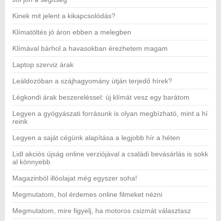
Kinek mit jelent a kikapcsolódás?
Klímatöltés jó áron ebben a melegben
Klímával bárhol a havasokban érezhetem magam
Laptop szerviz árak
Leáldozóban a szájhagyomány útján terjedő hírek?
Légkondi árak beszereléssel: új klímát vesz egy barátom
Legyen a gyógyászati forrásunk is olyan megbízható, mint a hí
reink
Legyen a saját cégünk alapítása a legjobb hír a héten
Lidl akciós újság online verziójával a családi bevásárlás is sokk
al könnyebb
Magazinból illóolajat még egyszer soha!
Megmutatom, hol érdemes online filmeket nézni
Megmutatom, mire figyelj, ha motoros csizmát választasz