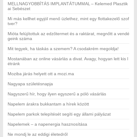
MELLNAGYOBBÍTÁS IMPLANTÁTUMMAL – Kelemed Plasztik
ai Sebészet
Mi más kellhet egyjól menő üzlethez, mint egy flottakezelő szof
tver?
Mióta felújítottuk az edzőtermet és a raktárat, megnőtt a vendé
geink száma
Mit tegyek, ha táskás a szemem? A csodakrém megoldja!
Mostanában az online vásárlás a divat. Avagy, hogyan lett kis l
étránk
Moziba járás helyett ott a mozi.ma
Nagyapa születésnapja
Nagyszerű hír, hogy ilyen egyszerű a póló vásárlás
Napelem árakra bukkantam a hírek között
Napelem parkok telepítését segíti egy állami pályázat
Napelemek – a napenergia hasznosítása
Ne mondj le az eddigi életedről