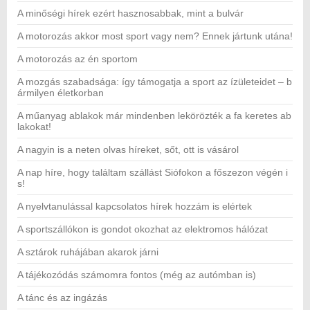
A minőségi hírek ezért hasznosabbak, mint a bulvár
A motorozás akkor most sport vagy nem? Ennek jártunk utána!
A motorozás az én sportom
A mozgás szabadsága: így támogatja a sport az ízületeidet – b
ármilyen életkorban
A műanyag ablakok már mindenben lekörözték a fa keretes ab
lakokat!
A nagyin is a neten olvas híreket, sőt, ott is vásárol
A nap híre, hogy találtam szállást Siófokon a főszezon végén i
s!
A nyelvtanulással kapcsolatos hírek hozzám is elértek
A sportszállókon is gondot okozhat az elektromos hálózat
A sztárok ruhájában akarok járni
A tájékozódás számomra fontos (még az autómban is)
A tánc és az ingázás