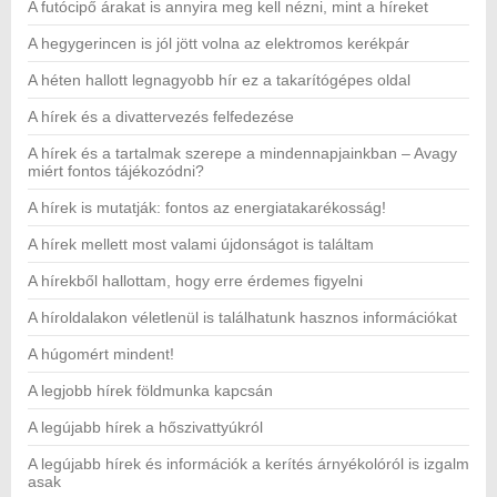
A futócipő árakat is annyira meg kell nézni, mint a híreket
A hegygerincen is jól jött volna az elektromos kerékpár
A héten hallott legnagyobb hír ez a takarítógépes oldal
A hírek és a divattervezés felfedezése
A hírek és a tartalmak szerepe a mindennapjainkban – Avagy
miért fontos tájékozódni?
A hírek is mutatják: fontos az energiatakarékosság!
A hírek mellett most valami újdonságot is találtam
A hírekből hallottam, hogy erre érdemes figyelni
A híroldalakon véletlenül is találhatunk hasznos információkat
A húgomért mindent!
A legjobb hírek földmunka kapcsán
A legújabb hírek a hőszivattyúkról
A legújabb hírek és információk a kerítés árnyékolóról is izgalm
asak