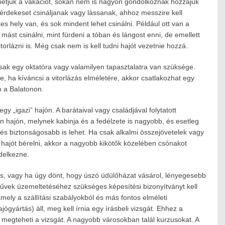
thetjük a vakációt, sokan nem is nagyon gondolkoznak hozzájuk
 érdekeset csináljanak vagy lássanak, ahhoz messzire kell
es hely van, és sok mindent lehet csinálni. Például ott van a
mást csinálni, mint fürdeni a tóban és lángost enni, de emellett
orlázni is. Még csak nem is kell tudni hajót vezetnie hozzá.
ak egy oktatóra vagy valamilyen tapasztalatra van szüksége.
e, ha kíváncsi a vitorlázás elméletére, akkor csatlakozhat egy
m a Balatonon.
gy „igazi” hajón. A barátaival vagy családjával folytatott
 hajón, melynek kabinja és a fedélzete is nagyobb, és esetleg
és biztonságosabb is lehet. Ha csak alkalmi összejövetelek vagy
i hajót bérelni, akkor a nagyobb kikötők közelében csónakot
ndelkezne.
s, vagy ha úgy dönt, hogy úszó üdülőházat vásárol, lényegesebb
művek üzemeltetéséhez szükséges képesítési bizonyítványt kell
mely a szállítási szabályokból és más fontos elméleti
jógyártás) áll, meg kell írnia egy írásbeli vizsgát. Ehhez a
is megteheti a vizsgát. A nagyobb városokban talál kurzusokat. A