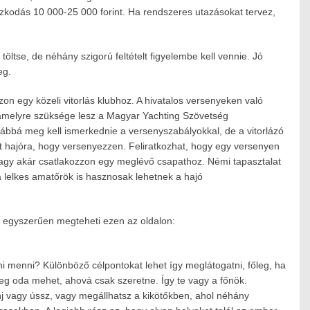
tózkodás 10 000-25 000 forint. Ha rendszeres utazásokat tervez,
töltse, de néhány szigorú feltételt figyelembe kell vennie. Jó
eg.
n egy közeli vitorlás klubhoz. A hivatalos versenyeken való
 amelyre szüksége lesz a Magyar Yachting Szövetség
ovábbá meg kell ismerkednie a versenyszabályokkal, de a vitorlázó
t hajóra, hogy versenyezzen. Feliratkozhat, hogy egy versenyen
gy akár csatlakozzon egy meglévő csapathoz. Némi tapasztalat
a lelkes amatőrök is hasznosak lehetnek a hajó
zt egyszerűen megteheti ezen az oldalon:
zni menni? Különböző célpontokat lehet így meglátogatni, főleg, ha
eg oda mehet, ahová csak szeretne. Így te vagy a főnök.
j vagy ússz, vagy megállhatsz a kikötőkben, ahol néhány