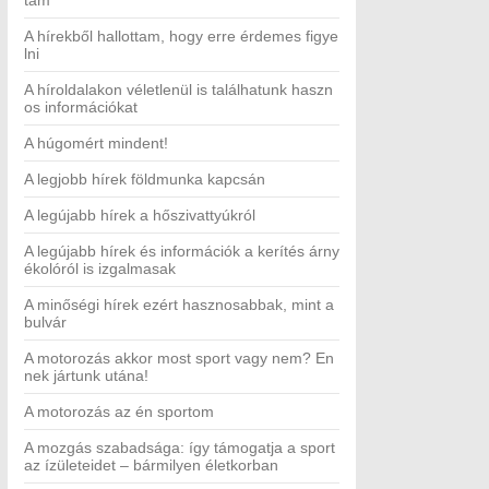
tam
A hírekből hallottam, hogy erre érdemes figye
lni
A híroldalakon véletlenül is találhatunk haszn
os információkat
A húgomért mindent!
A legjobb hírek földmunka kapcsán
A legújabb hírek a hőszivattyúkról
A legújabb hírek és információk a kerítés árny
ékolóról is izgalmasak
A minőségi hírek ezért hasznosabbak, mint a
bulvár
A motorozás akkor most sport vagy nem? En
nek jártunk utána!
A motorozás az én sportom
A mozgás szabadsága: így támogatja a sport
az ízületeidet – bármilyen életkorban