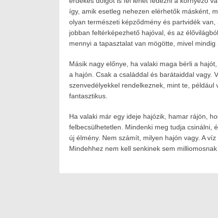
érdekes dolgot is fel lehet fedezni a környező v
így, amik esetleg nehezen elérhetők másként, min
olyan természeti képződmény és partvidék van,
jobban feltérképezhető hajóval, és az élővilágból
mennyi a tapasztalat van mögötte, mivel mindig a
Másik nagy előnye, ha valaki maga bérli a hajót
a hajón. Csak a családdal és barátaiddal vagy. V
szenvedélyekkel rendelkeznek, mint te, például v
fantasztikus.
Ha valaki már egy ideje hajózik, hamar rájön, ho
felbecsülhetetlen. Mindenki meg tudja csinálni, 
új élmény. Nem számít, milyen hajón vagy. A víz 
Mindehhez nem kell senkinek sem milliomosnak 