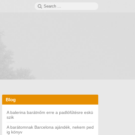
Search
SEARCH
for:
Blog
A balerina barátnőm erre a padlófűtésre eskü
szik
A barátomnak Barcelona ajándék, nekem ped
ig könyv