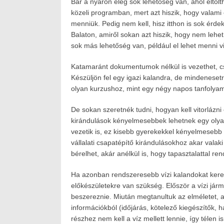
Bár a nyáron elég sok lehetőség van, ahol eltöl
közeli programban, mert azt hiszik, hogy valami
menniük. Pedig nem kell, hisz itthon is sok érdek
Balaton, amiről sokan azt hiszik, hogy nem lehet 
sok más lehetőség van, például el lehet menni vit
Katamaránt dokumentumok nélkül is vezethet, cs
Készüljön fel egy igazi kalandra, de mindenesetr
olyan kurzushoz, mint egy négy napos tanfolya
De sokan szeretnék tudni, hogyan kell vitorlázni e
kirándulások kényelmesebbek lehetnek egy olyan
vezetik is, ez kisebb gyerekekkel kényelmesebb 
vállalati csapatépítő kirándulásokhoz akar valak
bérelhet, akár anélkül is, hogy tapasztalattal re
Ha azonban rendszeresebb vízi kalandokat kere
előkészületekre van szükség. Először a vízi jár
beszereznie. Miután megtanultuk az elméletet, a
információkból (időjárás, kötelező kiegészítők, ha
részhez nem kell a víz mellett lennie, így télen 