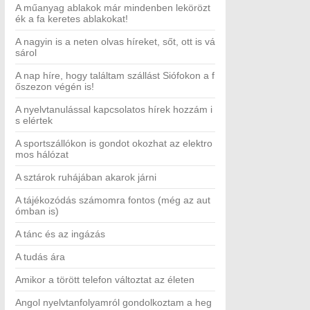
A műanyag ablakok már mindenben lekörözt
ék a fa keretes ablakokat!
A nagyin is a neten olvas híreket, sőt, ott is vá
sárol
A nap híre, hogy találtam szállást Siófokon a f
őszezon végén is!
A nyelvtanulással kapcsolatos hírek hozzám i
s elértek
A sportszállókon is gondot okozhat az elektro
mos hálózat
A sztárok ruhájában akarok járni
A tájékozódás számomra fontos (még az aut
ómban is)
A tánc és az ingázás
A tudás ára
Amikor a törött telefon változtat az életen
Angol nyelvtanfolyamról gondolkoztam a heg