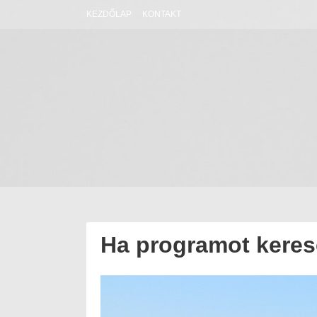
Skip
KEZDŐLAP
KONTAKT
to
content
Ha programot kerese
Posted
2019.07.25.
on:
2019.07.23.
Author:
Havasokka