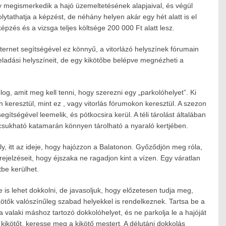
gy megismerkedik a hajó üzemeltetésének alapjaival, és végül
lytathatja a képzést, de néhány helyen akár egy hét alatt is el
 képzés és a vizsga teljes költsége 200 000 Ft alatt lesz.
ternet segítségével ez könnyű, a vitorlázó helyszínek fórumain
eladási helyszíneit, de egy kikötőbe belépve megnézheti a
og, amit meg kell tenni, hogy szerezni egy „parkolóhelyet”. Ki
n keresztül, mint ez , vagy vitorlás fórumokon keresztül. A szezon
egítségével leemelik, és pótkocsira kerül. A téli tárolást általában
ecsukható katamarán könnyen tárolható a nyaraló kertjében.
y, itt az ideje, hogy hajózzon a Balatonon. Győződjön meg róla,
rejelzéseit, hogy éjszaka ne ragadjon kint a vízen. Egy váratlan
be kerülhet.
is lehet dokkolni, de javasoljuk, hogy előzetesen tudja meg,
ötők valószínűleg szabad helyekkel is rendelkeznek. Tartsa be a
 a valaki máshoz tartozó dokkolóhelyet, és ne parkolja le a hajóját
a kikötőt, keresse meg a kikötő mestert. A délutáni dokkolás