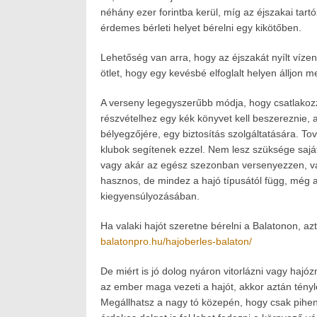
néhány ezer forintba kerül, míg az éjszakai tar
érdemes bérleti helyet bérelni egy kikötőben.
Lehetőség van arra, hogy az éjszakát nyílt vízen 
ötlet, hogy egy kevésbé elfoglalt helyen álljon m
A verseny legegyszerűbb módja, hogy csatlakozzo
részvételhez egy kék könyvet kell beszereznie,
bélyegzőjére, egy biztosítás szolgáltatására. T
klubok segítenek ezzel. Nem lesz szüksége sajá
vagy akár az egész szezonban versenyezzen, va
hasznos, de mindez a hajó típusától függ, még 
kiegyensúlyozásában.
Ha valaki hajót szeretne bérelni a Balatonon, a
balatonpro.hu/hajoberles-balaton/
De miért is jó dolog nyáron vitorlázni vagy hajó
az ember maga vezeti a hajót, akkor aztán tényl
Megállhatsz a nagy tó közepén, hogy csak pihen