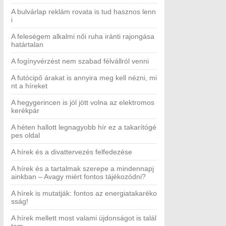
A bulvárlap reklám rovata is tud hasznos lenn
i
A feleségem alkalmi női ruha iránti rajongása
határtalan
A fogínyvérzést nem szabad félvállról venni
A futócipő árakat is annyira meg kell nézni, mi
nt a híreket
A hegygerincen is jól jött volna az elektromos
kerékpár
A héten hallott legnagyobb hír ez a takarítógé
pes oldal
A hírek és a divattervezés felfedezése
A hírek és a tartalmak szerepe a mindennapj
ainkban – Avagy miért fontos tájékozódni?
A hírek is mutatják: fontos az energiatakaréko
sság!
A hírek mellett most valami újdonságot is talál