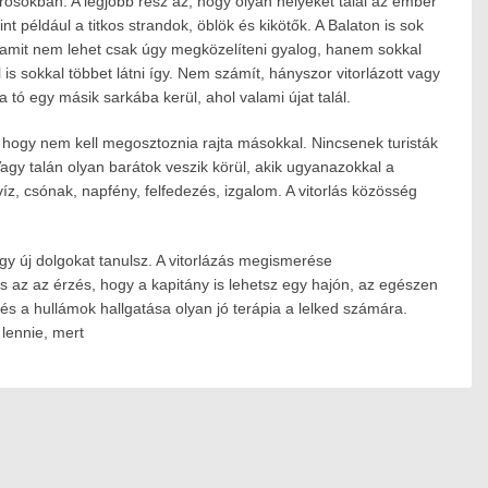
árosokban. A legjobb rész az, hogy olyan helyeket talál az ember
t például a titkos strandok, öblök és kikötők. A Balaton is sok
 amit nem lehet csak úgy megközelíteni gyalog, hanem sokkal
 is sokkal többet látni így. Nem számít, hányszor vitorlázott vagy
 tó egy másik sarkába kerül, ahol valami újat talál.
, hogy nem kell megosztoznia rajta másokkal. Nincsenek turisták
agy talán olyan barátok veszik körül, akik ugyanazokkal a
íz, csónak, napfény, felfedezés, izgalom. A vitorlás közösség
gy új dolgokat tanulsz. A vitorlázás megismerése
és az az érzés, hogy a kapitány is lehetsz egy hajón, az egészen
és a hullámok hallgatása olyan jó terápia a lelked számára.
lennie, mert