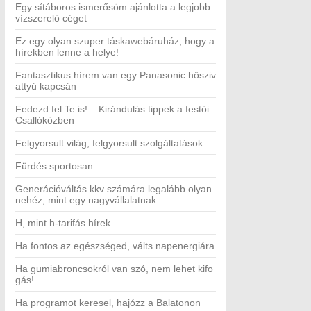
Egy sítáboros ismerősöm ajánlotta a legjobb
vízszerelő céget
Ez egy olyan szuper táskawebáruház, hogy a
hírekben lenne a helye!
Fantasztikus hírem van egy Panasonic hősziv
attyú kapcsán
Fedezd fel Te is! – Kirándulás tippek a festői
Csallóközben
Felgyorsult világ, felgyorsult szolgáltatások
Fürdés sportosan
Generációváltás kkv számára legalább olyan
nehéz, mint egy nagyvállalatnak
H, mint h-tarifás hírek
Ha fontos az egészséged, válts napenergiára
Ha gumiabroncsokról van szó, nem lehet kifo
gás!
Ha programot keresel, hajózz a Balatonon