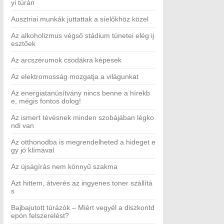
yi túrán
Ausztriai munkák juttattak a síelőkhöz közel
Az alkoholizmus végső stádium tünetei elég ij
esztőek
Az arcszérumok csodákra képesek
Az elektromosság mozgatja a világunkat
Az energiatanúsítvány nincs benne a hírekb
e, mégis fontos dolog!
Az ismert tévésnek minden szobájában légko
ndi van
Az otthonodba is megrendelheted a hideget e
gy jó klímával
Az újságírás nem könnyű szakma
Azt hittem, átverés az ingyenes toner szállítá
s
Bajbajutott túrázók – Miért vegyél a diszkontd
epón felszerelést?