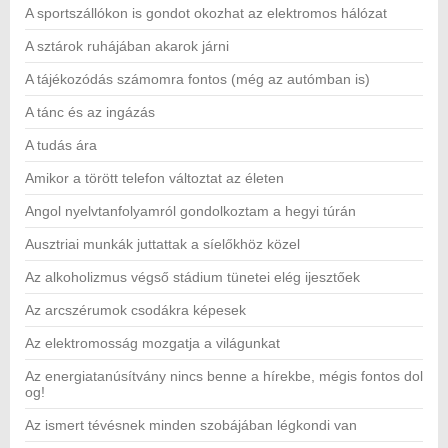
A sportszállókon is gondot okozhat az elektromos hálózat
A sztárok ruhájában akarok járni
A tájékozódás számomra fontos (még az autómban is)
A tánc és az ingázás
A tudás ára
Amikor a törött telefon változtat az életen
Angol nyelvtanfolyamról gondolkoztam a hegyi túrán
Ausztriai munkák juttattak a síelőkhöz közel
Az alkoholizmus végső stádium tünetei elég ijesztőek
Az arcszérumok csodákra képesek
Az elektromosság mozgatja a világunkat
Az energiatanúsítvány nincs benne a hírekbe, mégis fontos dol
og!
Az ismert tévésnek minden szobájában légkondi van