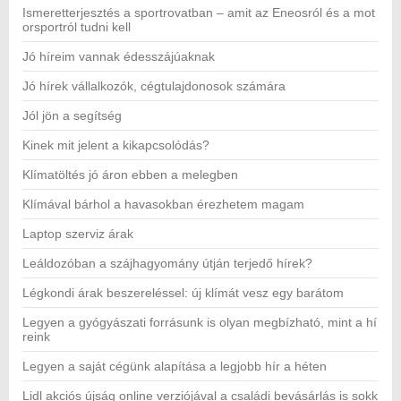
Ismeretterjesztés a sportrovatban – amit az Eneosról és a mot
orsportról tudni kell
Jó híreim vannak édesszájúaknak
Jó hírek vállalkozók, cégtulajdonosok számára
Jól jön a segítség
Kinek mit jelent a kikapcsolódás?
Klímatöltés jó áron ebben a melegben
Klímával bárhol a havasokban érezhetem magam
Laptop szerviz árak
Leáldozóban a szájhagyomány útján terjedő hírek?
Légkondi árak beszereléssel: új klímát vesz egy barátom
Legyen a gyógyászati forrásunk is olyan megbízható, mint a hí
reink
Legyen a saját cégünk alapítása a legjobb hír a héten
Lidl akciós újság online verziójával a családi bevásárlás is sokk