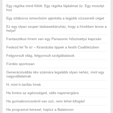
Egy rágóka mind fölött. Egy rágóka fájdalmat űz. Egy mosolyt
hoz
Egy sítáboros ismerősöm ajánlotta a legjobb vízszerelő céget
Ez egy olyan szuper táskawebáruház, hogy a hírekben lenne a
helye!
Fantasztikus hírem van egy Panasonic hőszivattyú kapcsán
Fedezd fel Te is! – Kirándulás tippek a festői Csallóközben
Felgyorsult világ, felgyorsult szolgáltatások
Fürdés sportosan
Generációváltás kkv számára legalább olyan nehéz, mint egy
nagyvállalatnak
H, mint h-tarifás hírek
Ha fontos az egészséged, válts napenergiára
Ha gumiabroncsokról van szó, nem lehet kifogás!
Ha programot keresel, hajózz a Balatonon