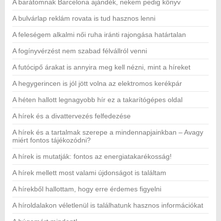
A barátomnak Barcelona ajándék, nekem pedig könyv
A bulvárlap reklám rovata is tud hasznos lenni
A feleségem alkalmi női ruha iránti rajongása határtalan
A fogínyvérzést nem szabad félvállról venni
A futócipő árakat is annyira meg kell nézni, mint a híreket
A hegygerincen is jól jött volna az elektromos kerékpár
A héten hallott legnagyobb hír ez a takarítógépes oldal
A hírek és a divattervezés felfedezése
A hírek és a tartalmak szerepe a mindennapjainkban – Avagy
miért fontos tájékozódni?
A hírek is mutatják: fontos az energiatakarékosság!
A hírek mellett most valami újdonságot is találtam
A hírekből hallottam, hogy erre érdemes figyelni
A híroldalakon véletlenül is találhatunk hasznos információkat