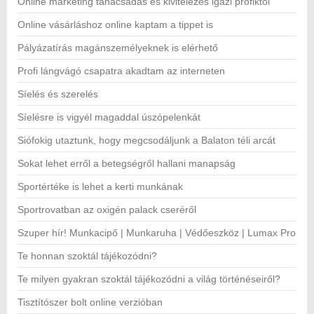
Online marketing tanácsadás és kivitelezés igazi profiktól
Online vásárláshoz online kaptam a tippet is
Pályázatírás magánszemélyeknek is elérhető
Profi lángvágó csapatra akadtam az interneten
Síelés és szerelés
Síelésre is vigyél magaddal úszópelenkát
Siófokig utaztunk, hogy megcsodáljunk a Balaton téli arcát
Sokat lehet erről a betegségről hallani manapság
Sportértéke is lehet a kerti munkának
Sportrovatban az oxigén palack cseréről
Szuper hír! Munkacipő | Munkaruha | Védőeszköz | Lumax Pro
Te honnan szoktál tájékozódni?
Te milyen gyakran szoktál tájékozódni a világ történéseiről?
Tisztítószer bolt online verzióban