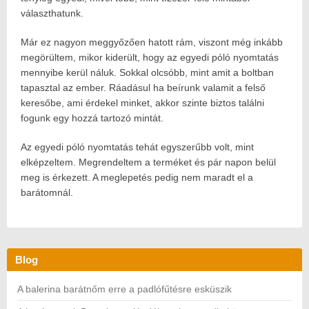
választhatunk.
Már ez nagyon meggyőzően hatott rám, viszont még inkább
megörültem, mikor kiderült, hogy az egyedi póló nyomtatás
mennyibe kerül náluk. Sokkal olcsóbb, mint amit a boltban
tapasztal az ember. Ráadásul ha beírunk valamit a felső
keresőbe, ami érdekel minket, akkor szinte biztos találni
fogunk egy hozzá tartozó mintát.
Az egyedi póló nyomtatás tehát egyszerűbb volt, mint
elképzeltem. Megrendeltem a terméket és pár napon belül
meg is érkezett. A meglepetés pedig nem maradt el a
barátomnál.
Blog
A balerina barátnőm erre a padlófűtésre esküszik