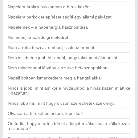
Napelem árakra bukkantam a hírek között
Napelem parkok telepítését segíti egy állami pályázat
Napelemek – a napenergia hasznosítása
Ne mondj le az eddigi életedről
Nem a ruha teszi az embert, csak az örömét
Nem is lehetne jobb hír annál, hogy találtam diákmunkát
Nem mindennapi látvány a szürke hétköznapokban
Nepáli boltban ismerkedtem meg a hangtálakkal
Nincs is jobb, mint amikor a múzeumból a hibás kazán miatt ke
ll hazafutni
Nincs jobb hír, mint hogy olcsón szerezhetek szekrényt
Olvasom a híreket és érzem, lépni kell!
Ön tudta, hogy a tartós bérlet a legjobb választás a vállalkozás
a számára?