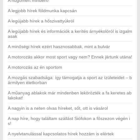
A húgomért mindent!
A legjobb hírek földmunka kapcsán
A legújabb hírek a hőszivattyúkról
A legújabb hírek és információk a kerítés árnyékolóról is izgalm
asak
A minőségi hírek ezért hasznosabbak, mint a bulvár
A motorozás akkor most sport vagy nem? Ennek jártunk utána!
A motorozás az én sportom
A mozgás szabadsága: így támogatja a sport az ízületeidet – b
ármilyen életkorban
A műanyag ablakok már mindenben lekörözték a fa keretes ab
lakokat!
A nagyin is a neten olvas híreket, sőt, ott is vásárol
A nap híre, hogy találtam szállást Siófokon a főszezon végén i
s!
A nyelvtanulással kapcsolatos hírek hozzám is elértek