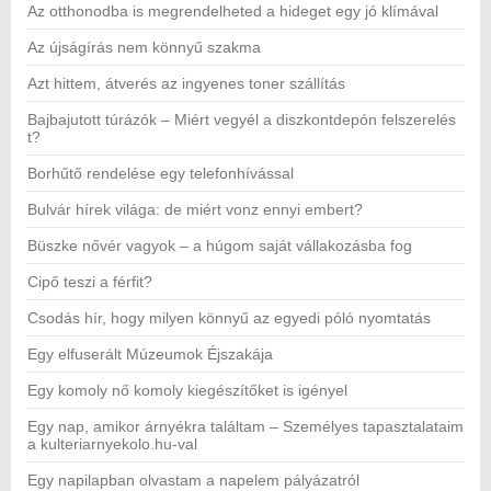
Az otthonodba is megrendelheted a hideget egy jó klímával
Az újságírás nem könnyű szakma
Azt hittem, átverés az ingyenes toner szállítás
Bajbajutott túrázók – Miért vegyél a diszkontdepón felszerelés
t?
Borhűtő rendelése egy telefonhívással
Bulvár hírek világa: de miért vonz ennyi embert?
Büszke nővér vagyok – a húgom saját vállakozásba fog
Cipő teszi a férfit?
Csodás hír, hogy milyen könnyű az egyedi póló nyomtatás
Egy elfuserált Múzeumok Éjszakája
Egy komoly nő komoly kiegészítőket is igényel
Egy nap, amikor árnyékra találtam – Személyes tapasztalataim
a kulteriarnyekolo.hu-val
Egy napilapban olvastam a napelem pályázatról