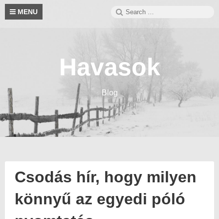
Skip
Search
S
MENU
to
for:
content
Havasok
Blog
Csodás hír, hogy milyen
könnyű az egyedi póló