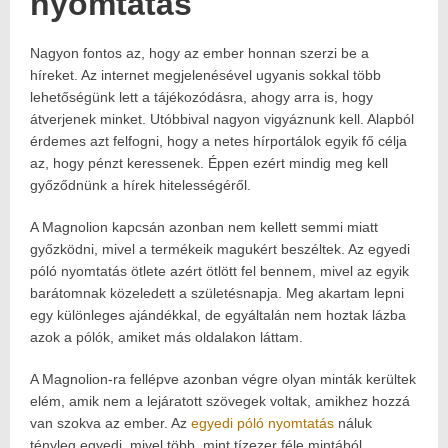
nyomtatás
Nagyon fontos az, hogy az ember honnan szerzi be a
Posted
2025.09.13.
on:
2025.09.12.
híreket. Az internet megjelenésével ugyanis sokkal több
Author:
lehetőségünk lett a tájékozódásra, ahogy arra is, hogy
Havasokka
átverjenek minket. Utóbbival nagyon vigyáznunk kell. Alapból
érdemes azt felfogni, hogy a netes hírportálok egyik fő célja
az, hogy pénzt keressenek. Éppen ezért mindig meg kell
győződnünk a hírek hitelességéről.
A Magnolion kapcsán azonban nem kellett semmi miatt
győzködni, mivel a termékeik magukért beszéltek. Az egyedi
póló nyomtatás ötlete azért ötlött fel bennem, mivel az egyik
barátomnak közeledett a születésnapja. Meg akartam lepni
egy különleges ajándékkal, de egyáltalán nem hoztak lázba
azok a pólók, amiket más oldalakon láttam.
A Magnolion-ra fellépve azonban végre olyan minták kerültek
elém, amik nem a lejáratott szövegek voltak, amikhez hozzá
van szokva az ember. Az
egyedi póló nyomtatás
náluk
tényleg egyedi, mivel több, mint tízezer féle mintából