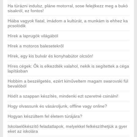
Ha túrázni indulsz, pláne motorral, sose felejtkezz meg a bukó
sisakról, ez fontos!
Hiába vagyok fiatal, imádom a kultúrát, a munkám is ehhez ka
pcsolódik
Hírek a laprugók világából
Hírek a motoros balesetekről
Hírek, egy kis bulvár és konyhabútor olcsón!
Híres cégek: Ők is elkezdték valahol, nekik is segítettek a céga
lapításban
Hobbim a beszélgetés, ezért kiműveltem magam swarovski fül
bevalóból
Hódít a szappan készítés, mindenki ezt szeretné csinálni!
Hogy olvassunk és vásároljunk, offline vagy online?
Hogyan készültem fel életem túrájára?
Iskolaelőkészítő feladatlapok, melyekkel felkészíthetjük a gyer
eket az iskolára