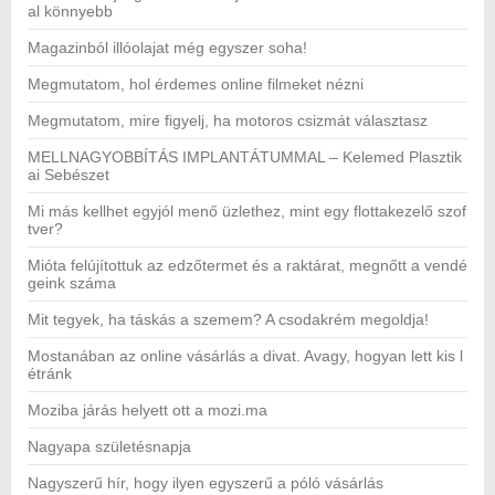
al könnyebb
Magazinból illóolajat még egyszer soha!
Megmutatom, hol érdemes online filmeket nézni
Megmutatom, mire figyelj, ha motoros csizmát választasz
MELLNAGYOBBÍTÁS IMPLANTÁTUMMAL – Kelemed Plasztik
ai Sebészet
Mi más kellhet egyjól menő üzlethez, mint egy flottakezelő szof
tver?
Mióta felújítottuk az edzőtermet és a raktárat, megnőtt a vendé
geink száma
Mit tegyek, ha táskás a szemem? A csodakrém megoldja!
Mostanában az online vásárlás a divat. Avagy, hogyan lett kis l
étránk
Moziba járás helyett ott a mozi.ma
Nagyapa születésnapja
Nagyszerű hír, hogy ilyen egyszerű a póló vásárlás