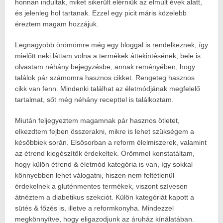
honnan indultak, miket sikerült elérniük az elmúlt évek alatt,
és jelenleg hol tartanak. Ezzel egy picit máris közelebb
éreztem magam hozzájuk.
Legnagyobb örömömre még egy bloggal is rendelkeznek, így
mielőtt neki láttam volna a termékek áttekintésének, bele is
olvastam néhány bejegyzésbe, annak reményében, hogy
találok pár számomra hasznos cikket. Rengeteg hasznos
cikk van fenn. Mindenki találhat az életmódjának megfelelő
tartalmat, sőt még néhány recepttel is találkoztam.
Miután feljegyeztem magamnak pár hasznos ötletet,
elkezdtem fejben összerakni, mikre is lehet szükségem a
későbbiek során. Elsősorban a reform élelmiszerek, valamint
az étrend kiegészítők érdekeltek. Örömmel konstatáltam,
hogy külön étrend & életmód kategória is van, így sokkal
könnyebben lehet válogatni, hiszen nem feltétlenül
érdekelnek a gluténmentes termékek, viszont szívesen
átnéztem a diabetikus szekciót. Külön kategóriát kapott a
sütés & főzés is, illetve a reformkonyha. Mindezzel
megkönnyítve, hogy eligazodjunk az áruház kínálatában.