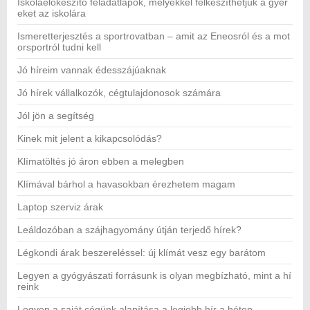
Iskolaelőkészítő feladatlapok, melyekkel felkészíthetjük a gyer
eket az iskolára
Ismeretterjesztés a sportrovatban – amit az Eneosról és a mot
orsportról tudni kell
Jó híreim vannak édesszájúaknak
Jó hírek vállalkozók, cégtulajdonosok számára
Jól jön a segítség
Kinek mit jelent a kikapcsolódás?
Klímatöltés jó áron ebben a melegben
Klímával bárhol a havasokban érezhetem magam
Laptop szerviz árak
Leáldozóban a szájhagyomány útján terjedő hírek?
Légkondi árak beszereléssel: új klímát vesz egy barátom
Legyen a gyógyászati forrásunk is olyan megbízható, mint a hí
reink
Legyen a saját cégünk alapítása a legjobb hír a héten