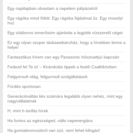
Egy napilapban olvastam a napelem pályázatról
Egy rágóka mind fölött. Egy rágóka fájdalmat űz. Egy mosolyt
hoz
Egy sítáboros ismerősöm ajánlotta a legjobb vízszerelő céget
Ez egy olyan szuper táskawebáruház, hogy a hírekben lenne a
helye!
Fantasztikus hírem van egy Panasonic hőszivattyú kapcsán
Fedezd fel Te is! – Kirándulás tippek a festői Csallóközben
Felgyorsult világ, felgyorsult szolgáltatások
Fürdés sportosan
Generációváltás kkv számára legalább olyan nehéz, mint egy
nagyvállalatnak
H, mint h-tarifás hírek
Ha fontos az egészséged, válts napenergiára
Ha gumiabroncsokról van szó, nem lehet kifogás!