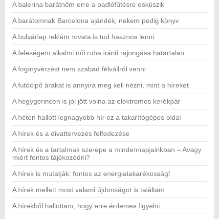
A balerina barátnőm erre a padlófűtésre esküszik
A barátomnak Barcelona ajándék, nekem pedig könyv
A bulvárlap reklám rovata is tud hasznos lenni
A feleségem alkalmi női ruha iránti rajongása határtalan
A fogínyvérzést nem szabad félvállról venni
A futócipő árakat is annyira meg kell nézni, mint a híreket
A hegygerincen is jól jött volna az elektromos kerékpár
A héten hallott legnagyobb hír ez a takarítógépes oldal
A hírek és a divattervezés felfedezése
A hírek és a tartalmak szerepe a mindennapjainkban – Avagy
miért fontos tájékozódni?
A hírek is mutatják: fontos az energiatakarékosság!
A hírek mellett most valami újdonságot is találtam
A hírekből hallottam, hogy erre érdemes figyelni