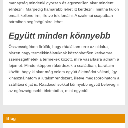
manapság mindenki gyorsan és egyszerűen akar mindent
elintézni. Márpedig hamarabb lehet itt kérdezni, mintha külön
emailt kellene írni, illetve telefonálni. A szakmai csapatban
bármiben segítségünkre lehet.
Együtt minden könnyebb
Összességében örülök, hogy rátaláltam erre az oldalra,
hiszen nagy termékkínálatuknak köszönhetően kedvemre
szemezgethetek a termékek között, mire vásárlásra adnám a
fejemet. Mindenképpen rákérdezek a családban, barátaim
között, hogy ki akar még velem együtt életmódot váltani, így
kihasználhatom a jutalomrendszert, illetve megspórolhatom a
szállítási díjat is. Ráadásul sokkal könnyebb együtt belevágni
az egészségesebb életmódba, mint egyedül.
Blog