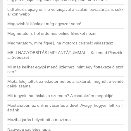
Lidl akciós újság online verziójával a családi bevásárlás is sokk
al könnyebb
Magazinból illóolajat még egyszer soha!
Megmutatom, hol érdemes online filmeket nézni
Megmutatom, mire figyelj, ha motoros csizmát választasz
MELLNAGYOBBÍTÁS IMPLANTÁTUMMAL – Kelemed Plasztik
ai Sebészet
Mi más kellhet egyjól menő üzlethez, mint egy flottakezelő szof
tver?
Mióta felújítottuk az edzőtermet és a raktárat, megnőtt a vendé
geink száma
Mit tegyek, ha táskás a szemem? A csodakrém megoldja!
Mostanában az online vásárlás a divat. Avagy, hogyan lett kis l
étránk
Moziba járás helyett ott a mozi.ma
Nagyapa születésnapja