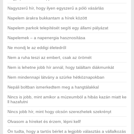
Nagyszerű hír, hogy ilyen egyszerű a póló vásárlás
Napelem árakra bukkantam a hírek között
Napelem parkok telepítését segíti egy állami pályázat
Napelemek – a napenergia hasznosítása
Ne mondj le az eddigi életedről
Nem a ruha teszi az embert, csak az örömét
Nem is lehetne jobb hír annál, hogy találtam diákmunkát
Nem mindennapi látvány a szürke hétköznapokban
Nepáli boltban ismerkedtem meg a hangtálakkal
Nincs is jobb, mint amikor a múzeumból a hibás kazán miatt ke
ll hazafutni
Nincs jobb hír, mint hogy olcsón szerezhetek szekrényt
Olvasom a híreket és érzem, lépni kell!
Ön tudta, hogy a tartós bérlet a legjobb választás a vállalkozás