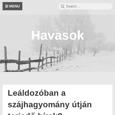
Skip
Search
S
MENU
to
for:
content
Havasok
Blog
Leáldozóban a
szájhagyomány útján