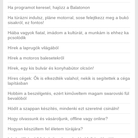
Ha programot keresel, hajózz a Balatonon
Ha túrázni indulsz, pláne motorral, sose felejtkezz meg a bukó
sisakról, ez fontos!
Hiába vagyok fiatal, imádom a kultúrát, a munkám is ehhez ka
pcsolódik
Hírek a laprugók világából
Hírek a motoros balesetekről
Hírek, egy kis bulvár és konyhabútor olcsón!
Híres cégek: Ők is elkezdték valahol, nekik is segítettek a céga
lapításban
Hobbim a beszélgetés, ezért kiműveltem magam swarovski fül
bevalóból
Hódít a szappan készítés, mindenki ezt szeretné csinálni!
Hogy olvassunk és vásároljunk, offline vagy online?
Hogyan készültem fel életem túrájára?