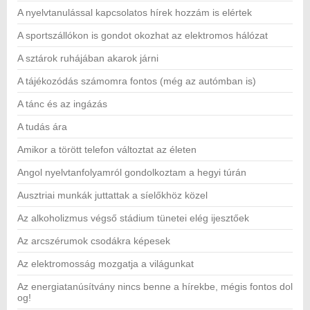
A nyelvtanulással kapcsolatos hírek hozzám is elértek
A sportszállókon is gondot okozhat az elektromos hálózat
A sztárok ruhájában akarok járni
A tájékozódás számomra fontos (még az autómban is)
A tánc és az ingázás
A tudás ára
Amikor a törött telefon változtat az életen
Angol nyelvtanfolyamról gondolkoztam a hegyi túrán
Ausztriai munkák juttattak a síelőkhöz közel
Az alkoholizmus végső stádium tünetei elég ijesztőek
Az arcszérumok csodákra képesek
Az elektromosság mozgatja a világunkat
Az energiatanúsítvány nincs benne a hírekbe, mégis fontos dol
og!