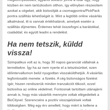
közben én nem tartózkodom otthon, így előnyben részesítem
azokat a cégeket, akik biztosítják a csomagpontra/PickPack
pontra szállítás lehetőségét is. Mint a legtöbb online vásárlás
alkalmával, itt is vannak értékhatárok, amelyek esetén a
szállítás díjmentes. Érdemes tehát összefogni a barátokkal,
családdal; és együtt leadni a rendelést.
Ha nem tetszik, küldd
vissza!
Szimpatikus volt az is, hogy 30 napos garanciát vállalnak a
termékekre. Így ha az nem nyerte el a tetszésünket, ezen
időintervallumon belül nyugodtan visszaküldhetjük. A vásárlás
legfontosabb menete: a fizetés. A cég biztonságos fizetést
ígér, hiszen rendszerük minden tranzakciót titkosít, ezzel
biztosítva az online védelmet. Fontosnak tartottam utánajárni
annak is, hogy más vásárlók mennyire voltak elégedettek a
BioCityvel. Szerencsére a pozitív visszajelzések voltak
többségben. Még egy érv amellett, hogy miért is kellene a