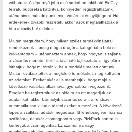
válhatunk. A képernyő jobb alsó sarkában található BioCity
feliratú buborékra kattintva, könnyedén regisztrálhatunk,
utána nincs más dolgunk, mint vásárolni és gyűjtögetni. Ha
érdekelnek további részletek, akkor azok megtalálhatóak a
http://biocity.hu/ oldalon.
Miután megtudtam, hogy milyen széles termékkínálattal
rendelkeznek – pedig még a drogéria kategóriába bele se
kukkantottam – utánanéztem annak, hogy hogyan is zajlana
a vásárlás menete. Erről is található tájékoztató is, így előre
láthatjuk, hogy mi történik, ha a rendelés mellett döntünk.
Miután kiválasztottuk a megfelelő termékeket, meg kell adni
az adatokat. Ezeket akár el is menthetjük, hogy majd a
következő vásárlás alkalmával gyorsabban végezzünk.
Emellett ha regisztrálunk az oldalra és ott megadjuk az
adatainkat, akkor bármelyik vásárlás során, a rendszer
automatikusan ki tudja tölteni ezeket a mezőket. A következő
lépés a szállítási adatok megadása. Itt lehetőség van házhoz
szállításra, de akár csomagpontra vagy PickPack pontra is
kérhetjük a csomagunkat. Ez számomra nagy
megkönnyebbülés, ugyanis sokszor jönne a futár úgy, hogy