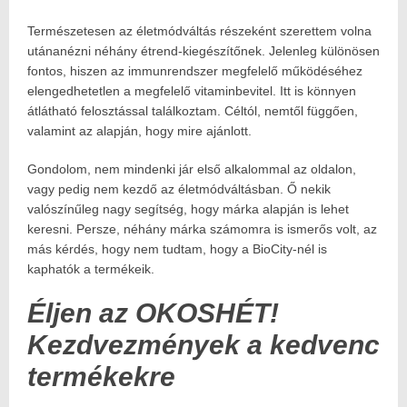
Természetesen az életmódváltás részeként szerettem volna
utánanézni néhány étrend-kiegészítőnek. Jelenleg különösen
fontos, hiszen az immunrendszer megfelelő működéséhez
elengedhetetlen a megfelelő vitaminbevitel. Itt is könnyen
átlátható felosztással találkoztam. Céltól, nemtől függően,
valamint az alapján, hogy mire ajánlott.
Gondolom, nem mindenki jár első alkalommal az oldalon,
vagy pedig nem kezdő az életmódváltásban. Ő nekik
valószínűleg nagy segítség, hogy márka alapján is lehet
keresni. Persze, néhány márka számomra is ismerős volt, az
más kérdés, hogy nem tudtam, hogy a BioCity-nél is
kaphatók a termékeik.
Éljen az OKOSHÉT!
Kezdvezmények a kedvenc
termékekre