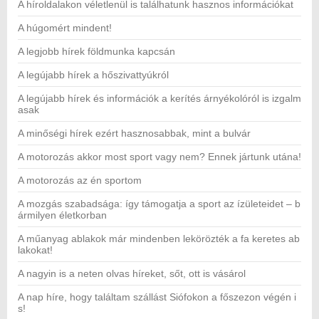
A híroldalakon véletlenül is találhatunk hasznos információkat
A húgomért mindent!
A legjobb hírek földmunka kapcsán
A legújabb hírek a hőszivattyúkról
A legújabb hírek és információk a kerítés árnyékolóról is izgalm
asak
A minőségi hírek ezért hasznosabbak, mint a bulvár
A motorozás akkor most sport vagy nem? Ennek jártunk utána!
A motorozás az én sportom
A mozgás szabadsága: így támogatja a sport az ízületeidet – b
ármilyen életkorban
A műanyag ablakok már mindenben lekörözték a fa keretes ab
lakokat!
A nagyin is a neten olvas híreket, sőt, ott is vásárol
A nap híre, hogy találtam szállást Siófokon a főszezon végén i
s!