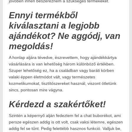
jövőben innen beszereznem a szükséges termékeket.
Ennyi termékből
kiválasztani a legjobb
ajándékot? Ne aggódj, van
megoldás!
A honlap aljára tévedve, észrevettem, hogy ajándékkártya
vásárlására is van lehetőség három különböző értékben.
Szuper lehetőség ez, ha a családban vagy baráti körben
valaki éppen életmódot vált, vagy természetes
kozmetikumokat, tisztítószereket használ, viszont ötletünk
sincs, pontosan mire vágyna.
Kérdezd a szakértőket!
Szintén a képernyő alján fedeztem fel a chat buborékot, ami
persze egészen addig is ott volt, csak vaksi létemre, egészen
addig fel se tűnt. Pedig felettébb hasznos funkció. Valljuk be,