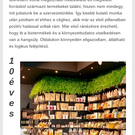
forrásból származó termékeket találni, hiszen nem mindegy,
mit juttatunk be a szervezetünkbe. Így kisebb kutató munka
után jutottam el ehhez a céghez, akik már az első pillanatban
pozitív hatással voltak rám. Már első ránézésre érezhető,
hogy itt a biotermékek és a környezettudatos viselkedésen
van a hangsúly. Oldalukon könnyedén eligazodtam, átlátható
és logikus felépítésű.
1
0
é
v
e
s