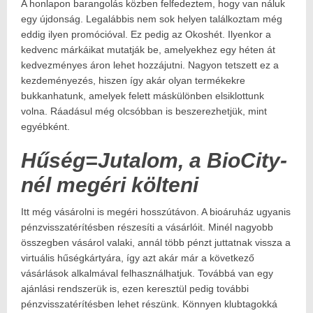
A honlapon barangolás közben felfedeztem, hogy van náluk
egy újdonság. Legalábbis nem sok helyen találkoztam még
eddig ilyen promócióval. Ez pedig az Okoshét. Ilyenkor a
kedvenc márkáikat mutatják be, amelyekhez egy héten át
kedvezményes áron lehet hozzájutni. Nagyon tetszett ez a
kezdeményezés, hiszen így akár olyan termékekre
bukkanhatunk, amelyek felett máskülönben elsiklottunk
volna. Ráadásul még olcsóbban is beszerezhetjük, mint
egyébként.
Hűség=Jutalom, a BioCity-
nél megéri költeni
Itt még vásárolni is megéri hosszútávon. A bioáruház ugyanis
pénzvisszatérítésben részesíti a vásárlóit. Minél nagyobb
összegben vásárol valaki, annál több pénzt juttatnak vissza a
virtuális hűségkártyára, így azt akár már a következő
vásárlások alkalmával felhasználhatjuk. Továbbá van egy
ajánlási rendszerük is, ezen keresztül pedig további
pénzvisszatérítésben lehet részünk. Könnyen klubtagokká