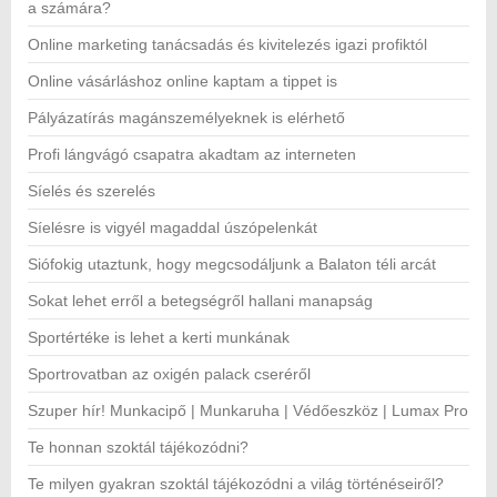
a számára?
Online marketing tanácsadás és kivitelezés igazi profiktól
Online vásárláshoz online kaptam a tippet is
Pályázatírás magánszemélyeknek is elérhető
Profi lángvágó csapatra akadtam az interneten
Síelés és szerelés
Síelésre is vigyél magaddal úszópelenkát
Siófokig utaztunk, hogy megcsodáljunk a Balaton téli arcát
Sokat lehet erről a betegségről hallani manapság
Sportértéke is lehet a kerti munkának
Sportrovatban az oxigén palack cseréről
Szuper hír! Munkacipő | Munkaruha | Védőeszköz | Lumax Pro
Te honnan szoktál tájékozódni?
Te milyen gyakran szoktál tájékozódni a világ történéseiről?