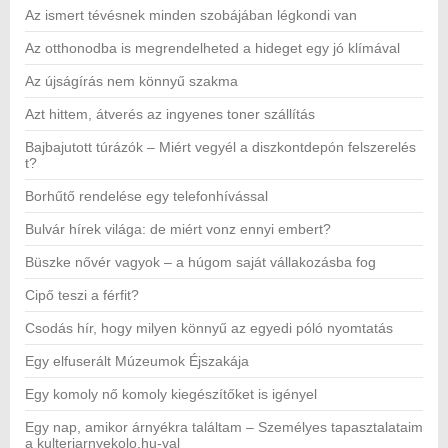
Az ismert tévésnek minden szobájában légkondi van
Az otthonodba is megrendelheted a hideget egy jó klímával
Az újságírás nem könnyű szakma
Azt hittem, átverés az ingyenes toner szállítás
Bajbajutott túrázók – Miért vegyél a diszkontdepón felszerelés
t?
Borhűtő rendelése egy telefonhívással
Bulvár hírek világa: de miért vonz ennyi embert?
Büszke nővér vagyok – a húgom saját vállakozásba fog
Cipő teszi a férfit?
Csodás hír, hogy milyen könnyű az egyedi póló nyomtatás
Egy elfuserált Múzeumok Éjszakája
Egy komoly nő komoly kiegészítőket is igényel
Egy nap, amikor árnyékra találtam – Személyes tapasztalataim
a kulteriarnyekolo.hu-val