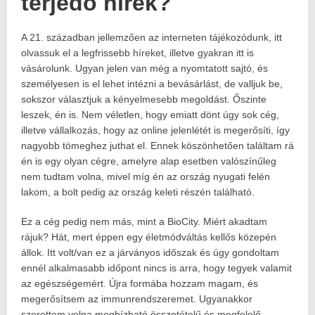
terjedő hírek?
A 21. században jellemzően az interneten tájékozódunk, itt
Posted
2021.07.04.
on:
2024.08.14.
olvassuk el a legfrissebb híreket, illetve gyakran itt is
Author:
vásárolunk. Ugyan jelen van még a nyomtatott sajtó, és
Havasokka
személyesen is el lehet intézni a bevásárlást, de valljuk be,
sokszor választjuk a kényelmesebb megoldást. Őszinte
leszek, én is. Nem véletlen, hogy emiatt dönt úgy sok cég,
illetve vállalkozás, hogy az online jelenlétét is megerősíti, így
nagyobb tömeghez juthat el. Ennek köszönhetően találtam rá
én is egy olyan cégre, amelyre alap esetben valószínűleg
nem tudtam volna, mivel míg én az ország nyugati felén
lakom, a bolt pedig az ország keleti részén található.
Ez a cég pedig nem más, mint a BioCity. Miért akadtam
rájuk? Hát, mert éppen egy életmódváltás kellős közepén
állok. Itt volt/van ez a járványos időszak és úgy gondoltam
ennél alkalmasabb időpont nincs is arra, hogy tegyek valamit
az egészségemért. Újra formába hozzam magam, és
megerősítsem az immunrendszeremet. Ugyanakkor
szerettem volna megbízható összetételű és megfelelő