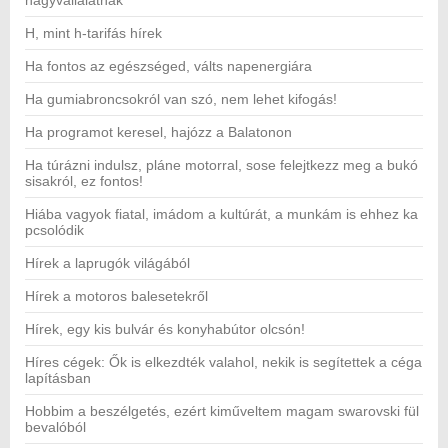
nagyvállalatnak
H, mint h-tarifás hírek
Ha fontos az egészséged, válts napenergiára
Ha gumiabroncsokról van szó, nem lehet kifogás!
Ha programot keresel, hajózz a Balatonon
Ha túrázni indulsz, pláne motorral, sose felejtkezz meg a bukó
sisakról, ez fontos!
Hiába vagyok fiatal, imádom a kultúrát, a munkám is ehhez ka
pcsolódik
Hírek a laprugók világából
Hírek a motoros balesetekről
Hírek, egy kis bulvár és konyhabútor olcsón!
Híres cégek: Ők is elkezdték valahol, nekik is segítettek a céga
lapításban
Hobbim a beszélgetés, ezért kiműveltem magam swarovski fül
bevalóból