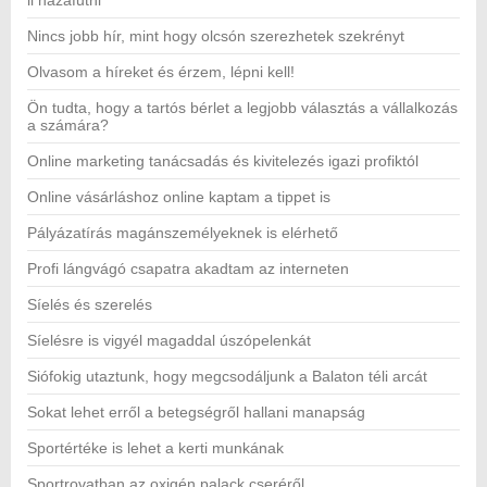
ll hazafutni
Nincs jobb hír, mint hogy olcsón szerezhetek szekrényt
Olvasom a híreket és érzem, lépni kell!
Ön tudta, hogy a tartós bérlet a legjobb választás a vállalkozás
a számára?
Online marketing tanácsadás és kivitelezés igazi profiktól
Online vásárláshoz online kaptam a tippet is
Pályázatírás magánszemélyeknek is elérhető
Profi lángvágó csapatra akadtam az interneten
Síelés és szerelés
Síelésre is vigyél magaddal úszópelenkát
Siófokig utaztunk, hogy megcsodáljunk a Balaton téli arcát
Sokat lehet erről a betegségről hallani manapság
Sportértéke is lehet a kerti munkának
Sportrovatban az oxigén palack cseréről