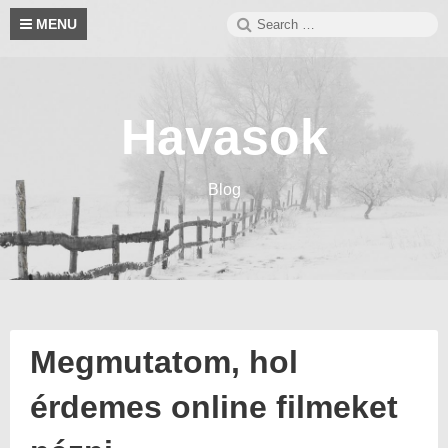
Skip
Search
S
MENU
to
for:
content
Havasok
Blog
Megmutatom, hol
érdemes online filmeket