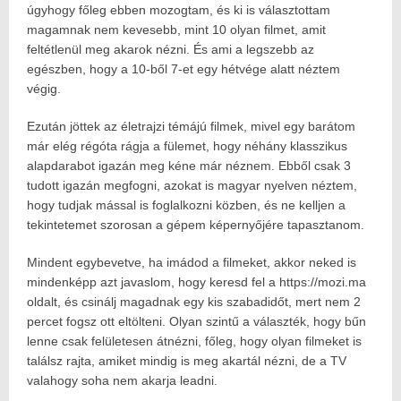
úgyhogy főleg ebben mozogtam, és ki is választottam
magamnak nem kevesebb, mint 10 olyan filmet, amit
feltétlenül meg akarok nézni. És ami a legszebb az
egészben, hogy a 10-ből 7-et egy hétvége alatt néztem
végig.
Ezután jöttek az életrajzi témájú filmek, mivel egy barátom
már elég régóta rágja a fülemet, hogy néhány klasszikus
alapdarabot igazán meg kéne már néznem. Ebből csak 3
tudott igazán megfogni, azokat is magyar nyelven néztem,
hogy tudjak mással is foglalkozni közben, és ne kelljen a
tekintetemet szorosan a gépem képernyőjére tapasztanom.
Mindent egybevetve, ha imádod a filmeket, akkor neked is
mindenképp azt javaslom, hogy keresd fel a https://mozi.ma
oldalt, és csinálj magadnak egy kis szabadidőt, mert nem 2
percet fogsz ott eltölteni. Olyan szintű a választék, hogy bűn
lenne csak felületesen átnézni, főleg, hogy olyan filmeket is
találsz rajta, amiket mindig is meg akartál nézni, de a TV
valahogy soha nem akarja leadni.