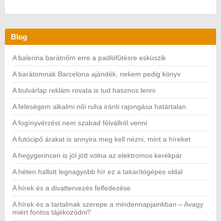
Blog
A balerina barátnőm erre a padlófűtésre esküszik
A barátomnak Barcelona ajándék, nekem pedig könyv
A bulvárlap reklám rovata is tud hasznos lenni
A feleségem alkalmi női ruha iránti rajongása határtalan
A fogínyvérzést nem szabad félvállról venni
A futócipő árakat is annyira meg kell nézni, mint a híreket
A hegygerincen is jól jött volna az elektromos kerékpár
A héten hallott legnagyobb hír ez a takarítógépes oldal
A hírek és a divattervezés felfedezése
A hírek és a tartalmak szerepe a mindennapjainkban – Avagy
miért fontos tájékozódni?