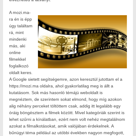
A mozi.ma-
ra én is épp
úgy találtam
rá, mint
mindenki
más, aki
online
filmekkel
foglalkozó
oldalt keres.
A Google sietett segítségemre, azon keresztül jutottam el a
https://mozi.ma oldalra, ahol gyakorlatilag meg is állt a
kutatásom. Sok más hasonló témájú weboldalt is
megnéztem, de szerintem sokat elmond, hogy míg azokon
alig néhány perceket töltöttem csak, addig itt legalább egy
óráig böngésztem a filmek között. Mivel kategóriák szerint is
lehet szűrni a kínálatban, ezért nem volt nehéz megtalálnom
azokat a filmalkotásokat, amik valójában érdekelnek. A
bűnügyi téma például az utóbbi években nagyon megfogott,