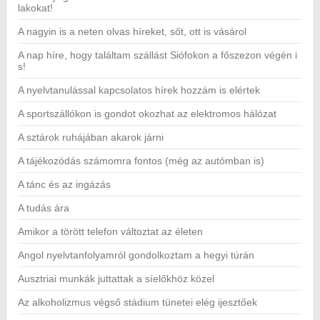
lakokat!
A nagyin is a neten olvas híreket, sőt, ott is vásárol
A nap híre, hogy találtam szállást Siófokon a főszezon végén i
s!
A nyelvtanulással kapcsolatos hírek hozzám is elértek
A sportszállókon is gondot okozhat az elektromos hálózat
A sztárok ruhájában akarok járni
A tájékozódás számomra fontos (még az autómban is)
A tánc és az ingázás
A tudás ára
Amikor a törött telefon változtat az életen
Angol nyelvtanfolyamról gondolkoztam a hegyi túrán
Ausztriai munkák juttattak a síelőkhöz közel
Az alkoholizmus végső stádium tünetei elég ijesztőek