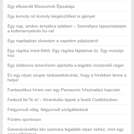
Egy elfuserált Múzeumok Éjszakája
Egy komoly nő komoly kiegészítőket is igényel
Egy nap, amikor árnyékra találtam – Személyes tapasztalataim
a kulteriarnyekolo.hu-val
Egy napilapban olvastam a napelem pályázatról
Egy rágóka mind fölött. Egy rágóka fájdalmat űz. Egy mosolyt
hoz
Egy sítáboros ismerősöm ajánlotta a legjobb vízszerelő céget
Ez egy olyan szuper táskawebáruház, hogy a hírekben lenne a
helye!
Fantasztikus hírem van egy Panasonic hőszivattyú kapcsán
Fedezd fel Te is! – Kirándulás tippek a festői Csallóközben
Felgyorsult világ, felgyorsult szolgáltatások
Fürdés sportosan
Generációváltás kkv számára legalább olyan nehéz, mint egy