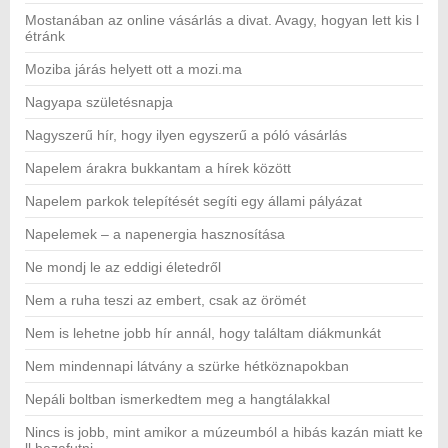
Mostanában az online vásárlás a divat. Avagy, hogyan lett kis l
étránk
Moziba járás helyett ott a mozi.ma
Nagyapa születésnapja
Nagyszerű hír, hogy ilyen egyszerű a póló vásárlás
Napelem árakra bukkantam a hírek között
Napelem parkok telepítését segíti egy állami pályázat
Napelemek – a napenergia hasznosítása
Ne mondj le az eddigi életedről
Nem a ruha teszi az embert, csak az örömét
Nem is lehetne jobb hír annál, hogy találtam diákmunkát
Nem mindennapi látvány a szürke hétköznapokban
Nepáli boltban ismerkedtem meg a hangtálakkal
Nincs is jobb, mint amikor a múzeumból a hibás kazán miatt ke