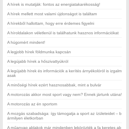
A hírek is mutatják: fontos az energiatakarékosság!
A hírek mellett most valami újdonságot is találtam
A hírekből hallottam, hogy erre érdemes figyelni
A híroldalakon véletlenül is találhatunk hasznos információkat
A húgomért mindent!
A legjobb hírek földmunka kapcsán
A legújabb hírek a hőszivattyúkról
A legújabb hírek és információk a kerítés árnyékolóról is izgalm
asak
A minőségi hírek ezért hasznosabbak, mint a bulvár
A motorozás akkor most sport vagy nem? Ennek jártunk utána!
A motorozás az én sportom
A mozgás szabadsága: így támogatja a sport az ízületeidet – b
ármilyen életkorban
A műanyag ablakok már mindenben lekörözték a fa keretes ab