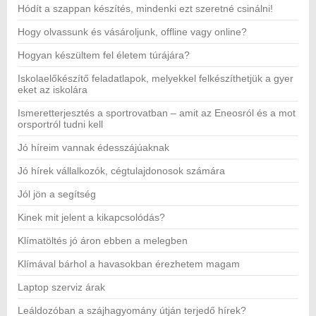
Hódít a szappan készítés, mindenki ezt szeretné csinálni!
Hogy olvassunk és vásároljunk, offline vagy online?
Hogyan készültem fel életem túrájára?
Iskolaelőkészítő feladatlapok, melyekkel felkészíthetjük a gyer
eket az iskolára
Ismeretterjesztés a sportrovatban – amit az Eneosról és a mot
orsportról tudni kell
Jó híreim vannak édesszájúaknak
Jó hírek vállalkozók, cégtulajdonosok számára
Jól jön a segítség
Kinek mit jelent a kikapcsolódás?
Klímatöltés jó áron ebben a melegben
Klímával bárhol a havasokban érezhetem magam
Laptop szerviz árak
Leáldozóban a szájhagyomány útján terjedő hírek?