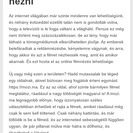
nézni
Az internet világában már szinte mindenre van lehetőségünk,
Posted
2019.05.28.
on:
2024.01.15.
és néhány évtizeddel ezelőtt talán nem is gondolták volna,
Author:
hogy a televíziót is le fogja váltani a világháló. Persze ez még
Havasokka
nem történt meg százszázalékosan, de az tény, hogy már
látható a tömegmédiumok elkerülhetetlen jövője. Az emberek
belefáradtak a reklámnézésbe, kényelemre vágynak, és arra,
hogy akkor és azt a filmet nézhessék meg, amit és amikor
akarnak. És ezt hozta el az online filmnézés lehetősége.
Új vagy még ezen a területen? Hadd mutassalak be téged
egy oldalnak, akivel biztosan meg fogjátok érteni egymást:
https://mozi.ma. Ez az az oldal, ahol szinte bármilyen filmet
megtalálsz, ráadásul a nagy többségét magyarul is! A mozi.
ma legnagyobb előnye, hogy iszonyatosan széles
választékban érhetőek el rajta a filmek, amiket ráadásul még
csak le sem kell töltened. Csak néhány kattintás, és már
töltődik is be a filmed, és az interneted sebességétől függően
ugyan, de pár pillanat múlva már hátra is dőlhetsz, és
élvezheted a látványt.