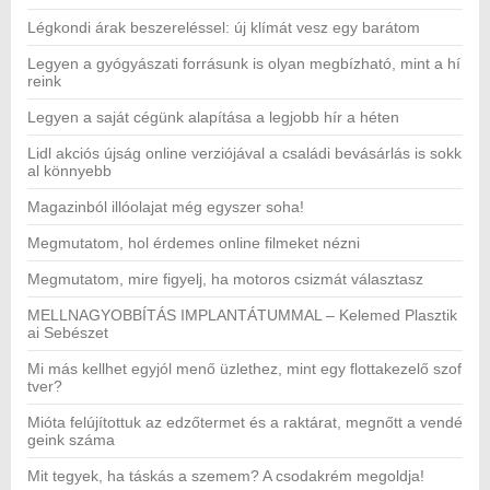
Légkondi árak beszereléssel: új klímát vesz egy barátom
Legyen a gyógyászati forrásunk is olyan megbízható, mint a hí
reink
Legyen a saját cégünk alapítása a legjobb hír a héten
Lidl akciós újság online verziójával a családi bevásárlás is sokk
al könnyebb
Magazinból illóolajat még egyszer soha!
Megmutatom, hol érdemes online filmeket nézni
Megmutatom, mire figyelj, ha motoros csizmát választasz
MELLNAGYOBBÍTÁS IMPLANTÁTUMMAL – Kelemed Plasztik
ai Sebészet
Mi más kellhet egyjól menő üzlethez, mint egy flottakezelő szof
tver?
Mióta felújítottuk az edzőtermet és a raktárat, megnőtt a vendé
geink száma
Mit tegyek, ha táskás a szemem? A csodakrém megoldja!