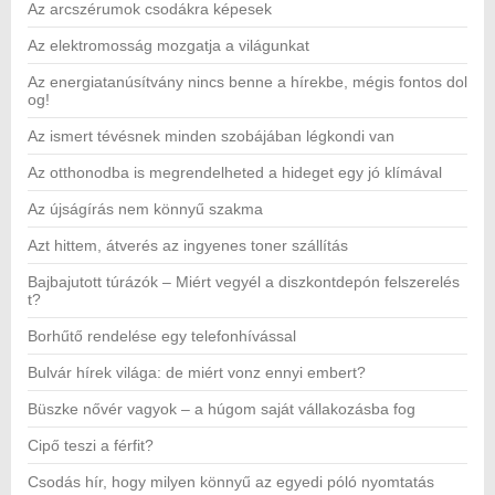
Az arcszérumok csodákra képesek
Az elektromosság mozgatja a világunkat
Az energiatanúsítvány nincs benne a hírekbe, mégis fontos dol
og!
Az ismert tévésnek minden szobájában légkondi van
Az otthonodba is megrendelheted a hideget egy jó klímával
Az újságírás nem könnyű szakma
Azt hittem, átverés az ingyenes toner szállítás
Bajbajutott túrázók – Miért vegyél a diszkontdepón felszerelés
t?
Borhűtő rendelése egy telefonhívással
Bulvár hírek világa: de miért vonz ennyi embert?
Büszke nővér vagyok – a húgom saját vállakozásba fog
Cipő teszi a férfit?
Csodás hír, hogy milyen könnyű az egyedi póló nyomtatás