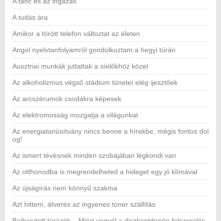
A tánc és az ingázás
A tudás ára
Amikor a törött telefon változtat az életen
Angol nyelvtanfolyamról gondolkoztam a hegyi túrán
Ausztriai munkák juttattak a síelőkhöz közel
Az alkoholizmus végső stádium tünetei elég ijesztőek
Az arcszérumok csodákra képesek
Az elektromosság mozgatja a világunkat
Az energiatanúsítvány nincs benne a hírekbe, mégis fontos dol
og!
Az ismert tévésnek minden szobájában légkondi van
Az otthonodba is megrendelheted a hideget egy jó klímával
Az újságírás nem könnyű szakma
Azt hittem, átverés az ingyenes toner szállítás
Bajbajutott túrázók – Miért vegyél a diszkontdepón felszerelés