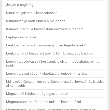
Jól jön a segítség
Kinek mit jelent a kikapcsolódás?
Klímatöltés jó áron ebben a melegben
Klímával bárhol a havasokban érezhetem magam
Laptop szerviz árak
Leáldozóban a szájhagyomány útján terjedő hírek?
Légkondi árak beszereléssel: új klímát vesz egy barátom
Legyen a gyógyászati forrásunk is olyan megbízható, mint a hí
reink
Legyen a saját cégünk alapítása a legjobb hír a héten
Lidl akciós újság online verziójával a családi bevásárlás is sokk
al könnyebb
Magazinból illóolajat még egyszer soha!
Megmutatom, hol érdemes online filmeket nézni
Megmutatom, mire figyelj, ha motoros csizmát választasz