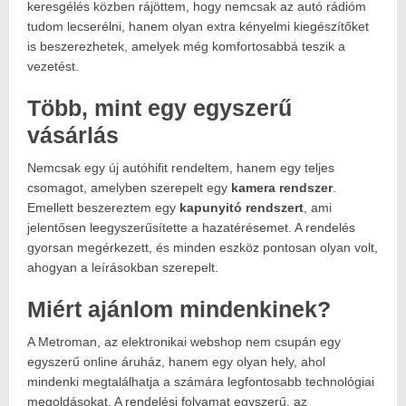
keresgélés közben rájöttem, hogy nemcsak az autó rádióm
tudom lecserélni, hanem olyan extra kényelmi kiegészítőket
is beszerezhetek, amelyek még komfortosabbá teszik a
vezetést.
Több, mint egy egyszerű
vásárlás
Nemcsak egy új autóhifit rendeltem, hanem egy teljes
csomagot, amelyben szerepelt egy
kamera rendszer
.
Emellett beszereztem egy
kapunyitó rendszert
, ami
jelentősen leegyszerűsítette a hazatérésemet. A rendelés
gyorsan megérkezett, és minden eszköz pontosan olyan volt,
ahogyan a leírásokban szerepelt.
Miért ajánlom mindenkinek?
A Metroman, az elektronikai webshop nem csupán egy
egyszerű online áruház, hanem egy olyan hely, ahol
mindenki megtalálhatja a számára legfontosabb technológiai
megoldásokat. A rendelési folyamat egyszerű, az