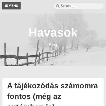
Skip
Search
S
MENU
to
for:
content
Havasok
Blog
A tájékozódás számomra
fontos (még az