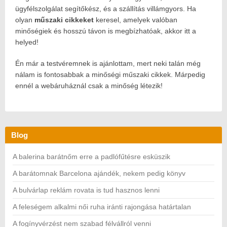
ügyfélszolgálat segítőkész, és a szállítás villámgyors. Ha
olyan
műszaki cikkeket
keresel, amelyek valóban
minőségiek és hosszú távon is megbízhatóak, akkor itt a
helyed!
Én már a testvéremnek is ajánlottam, mert neki talán még
nálam is fontosabbak a minőségi műszaki cikkek. Márpedig
ennél a webáruháznál csak a minőség létezik!
Blog
A balerina barátnőm erre a padlófűtésre esküszik
A barátomnak Barcelona ajándék, nekem pedig könyv
A bulvárlap reklám rovata is tud hasznos lenni
A feleségem alkalmi női ruha iránti rajongása határtalan
A fogínyvérzést nem szabad félvállról venni