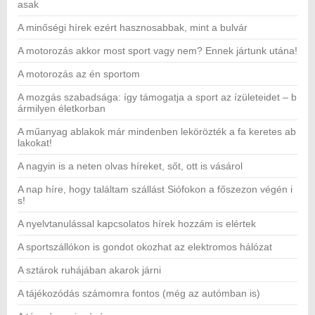
asak
A minőségi hírek ezért hasznosabbak, mint a bulvár
A motorozás akkor most sport vagy nem? Ennek jártunk utána!
A motorozás az én sportom
A mozgás szabadsága: így támogatja a sport az ízületeidet – b
ármilyen életkorban
A műanyag ablakok már mindenben lekörözték a fa keretes ab
lakokat!
A nagyin is a neten olvas híreket, sőt, ott is vásárol
A nap híre, hogy találtam szállást Siófokon a főszezon végén i
s!
A nyelvtanulással kapcsolatos hírek hozzám is elértek
A sportszállókon is gondot okozhat az elektromos hálózat
A sztárok ruhájában akarok járni
A tájékozódás számomra fontos (még az autómban is)