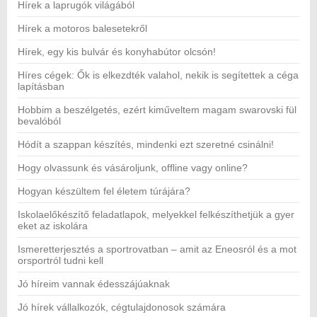
Hírek a laprugók világából
Hírek a motoros balesetekről
Hírek, egy kis bulvár és konyhabútor olcsón!
Híres cégek: Ők is elkezdték valahol, nekik is segítettek a céga
lapításban
Hobbim a beszélgetés, ezért kiműveltem magam swarovski fül
bevalóból
Hódít a szappan készítés, mindenki ezt szeretné csinálni!
Hogy olvassunk és vásároljunk, offline vagy online?
Hogyan készültem fel életem túrájára?
Iskolaelőkészítő feladatlapok, melyekkel felkészíthetjük a gyer
eket az iskolára
Ismeretterjesztés a sportrovatban – amit az Eneosról és a mot
orsportról tudni kell
Jó híreim vannak édesszájúaknak
Jó hírek vállalkozók, cégtulajdonosok számára