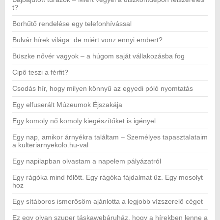
t?
Borhűtő rendelése egy telefonhívással
Bulvár hírek világa: de miért vonz ennyi embert?
Büszke nővér vagyok – a húgom saját vállakozásba fog
Cipő teszi a férfit?
Csodás hír, hogy milyen könnyű az egyedi póló nyomtatás
Egy elfuserált Múzeumok Éjszakája
Egy komoly nő komoly kiegészítőket is igényel
Egy nap, amikor árnyékra találtam – Személyes tapasztalataim
a kulteriarnyekolo.hu-val
Egy napilapban olvastam a napelem pályázatról
Egy rágóka mind fölött. Egy rágóka fájdalmat űz. Egy mosolyt
hoz
Egy sítáboros ismerősöm ajánlotta a legjobb vízszerelő céget
Ez egy olyan szuper táskawebáruház, hogy a hírekben lenne a