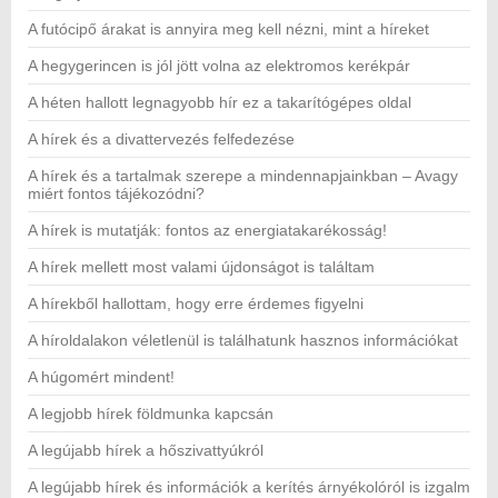
A futócipő árakat is annyira meg kell nézni, mint a híreket
A hegygerincen is jól jött volna az elektromos kerékpár
A héten hallott legnagyobb hír ez a takarítógépes oldal
A hírek és a divattervezés felfedezése
A hírek és a tartalmak szerepe a mindennapjainkban – Avagy
miért fontos tájékozódni?
A hírek is mutatják: fontos az energiatakarékosság!
A hírek mellett most valami újdonságot is találtam
A hírekből hallottam, hogy erre érdemes figyelni
A híroldalakon véletlenül is találhatunk hasznos információkat
A húgomért mindent!
A legjobb hírek földmunka kapcsán
A legújabb hírek a hőszivattyúkról
A legújabb hírek és információk a kerítés árnyékolóról is izgalm