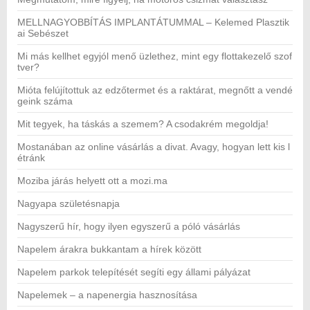
MELLNAGYOBBÍTÁS IMPLANTÁTUMMAL – Kelemed Plasztik
ai Sebészet
Mi más kellhet egyjól menő üzlethez, mint egy flottakezelő szof
tver?
Mióta felújítottuk az edzőtermet és a raktárat, megnőtt a vendé
geink száma
Mit tegyek, ha táskás a szemem? A csodakrém megoldja!
Mostanában az online vásárlás a divat. Avagy, hogyan lett kis l
étránk
Moziba járás helyett ott a mozi.ma
Nagyapa születésnapja
Nagyszerű hír, hogy ilyen egyszerű a póló vásárlás
Napelem árakra bukkantam a hírek között
Napelem parkok telepítését segíti egy állami pályázat
Napelemek – a napenergia hasznosítása