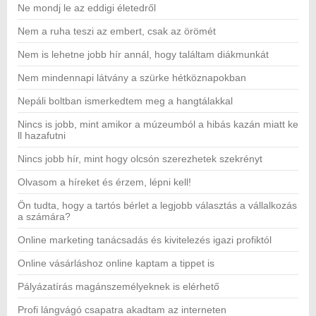
Ne mondj le az eddigi életedről
Nem a ruha teszi az embert, csak az örömét
Nem is lehetne jobb hír annál, hogy találtam diákmunkát
Nem mindennapi látvány a szürke hétköznapokban
Nepáli boltban ismerkedtem meg a hangtálakkal
Nincs is jobb, mint amikor a múzeumból a hibás kazán miatt ke
ll hazafutni
Nincs jobb hír, mint hogy olcsón szerezhetek szekrényt
Olvasom a híreket és érzem, lépni kell!
Ön tudta, hogy a tartós bérlet a legjobb választás a vállalkozás
a számára?
Online marketing tanácsadás és kivitelezés igazi profiktól
Online vásárláshoz online kaptam a tippet is
Pályázatírás magánszemélyeknek is elérhető
Profi lángvágó csapatra akadtam az interneten