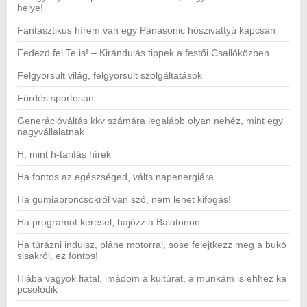
helye!
Fantasztikus hírem van egy Panasonic hőszivattyú kapcsán
Fedezd fel Te is! – Kirándulás tippek a festői Csallóközben
Felgyorsult világ, felgyorsult szolgáltatások
Fürdés sportosan
Generációváltás kkv számára legalább olyan nehéz, mint egy
nagyvállalatnak
H, mint h-tarifás hírek
Ha fontos az egészséged, válts napenergiára
Ha gumiabroncsokról van szó, nem lehet kifogás!
Ha programot keresel, hajózz a Balatonon
Ha túrázni indulsz, pláne motorral, sose felejtkezz meg a bukó
sisakról, ez fontos!
Hiába vagyok fiatal, imádom a kultúrát, a munkám is ehhez ka
pcsolódik