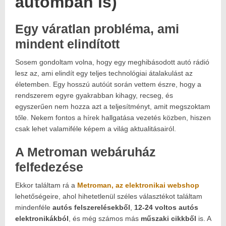
autómban is)
Egy váratlan probléma, ami
Posted
2025.01.17.
on:
2025.01.31.
mindent elindított
Author:
Havasokka
Sosem gondoltam volna, hogy egy meghibásodott autó rádió
lesz az, ami elindít egy teljes technológiai átalakulást az
életemben. Egy hosszú autóút során vettem észre, hogy a
rendszerem egyre gyakrabban kihagy, recseg, és
egyszerűen nem hozza azt a teljesítményt, amit megszoktam
tőle. Nekem fontos a hírek hallgatása vezetés közben, hiszen
csak lehet valamiféle képem a világ aktualitásairól.
A Metroman webáruház
felfedezése
Ekkor találtam rá a
Metroman, az elektronikai webshop
lehetőségeire, ahol hihetetlenül széles választékot találtam
mindenféle
autós felszerelésekből
,
12-24 voltos autós
elektronikákból
, és még számos más
műszaki cikkből
is. A