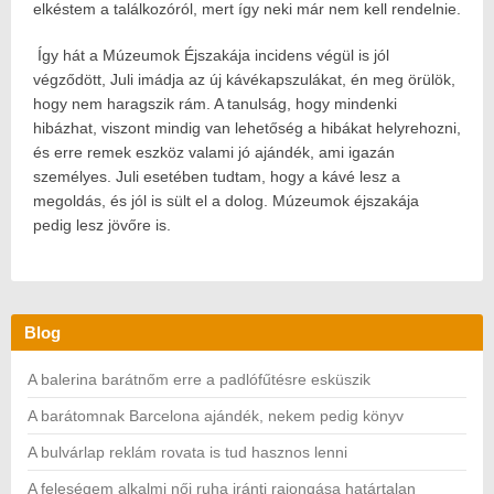
elkéstem a találkozóról, mert így neki már nem kell rendelnie.
Így hát a Múzeumok Éjszakája incidens végül is jól
végződött, Juli imádja az új kávékapszulákat, én meg örülök,
hogy nem haragszik rám. A tanulság, hogy mindenki
hibázhat, viszont mindig van lehetőség a hibákat helyrehozni,
és erre remek eszköz valami jó ajándék, ami igazán
személyes. Juli esetében tudtam, hogy a kávé lesz a
megoldás, és jól is sült el a dolog. Múzeumok éjszakája
pedig lesz jövőre is.
Blog
A balerina barátnőm erre a padlófűtésre esküszik
A barátomnak Barcelona ajándék, nekem pedig könyv
A bulvárlap reklám rovata is tud hasznos lenni
A feleségem alkalmi női ruha iránti rajongása határtalan