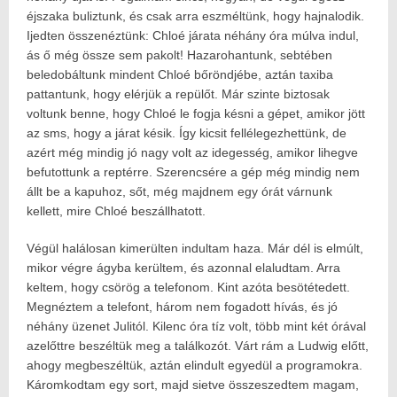
éjszaka buliztunk, és csak arra eszméltünk, hogy hajnalodik.
Ijedten összenéztünk: Chloé járata néhány óra múlva indul,
ás ő még össze sem pakolt! Hazarohantunk, sebtében
beledobáltunk mindent Chloé bőröndjébe, aztán taxiba
pattantunk, hogy elérjük a repülőt. Már szinte biztosak
voltunk benne, hogy Chloé le fogja késni a gépet, amikor jött
az sms, hogy a járat késik. Így kicsit fellélegezhettünk, de
azért még mindig jó nagy volt az idegesség, amikor lihegve
befutottunk a reptérre. Szerencsére a gép még mindig nem
állt be a kapuhoz, sőt, még majdnem egy órát várnunk
kellett, mire Chloé beszállhatott.
Végül halálosan kimerülten indultam haza. Már dél is elmúlt,
mikor végre ágyba kerültem, és azonnal elaludtam. Arra
keltem, hogy csörög a telefonom. Kint azóta besötétedett.
Megnéztem a telefont, három nem fogadott hívás, és jó
néhány üzenet Julitól. Kilenc óra tíz volt, több mint két órával
azelőttre beszéltük meg a találkozót. Várt rám a Ludwig előtt,
ahogy megbeszéltük, aztán elindult egyedül a programokra.
Káromkodtam egy sort, majd sietve összeszedtem magam,