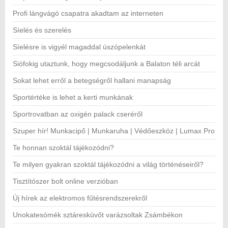
Profi lángvágó csapatra akadtam az interneten
Síelés és szerelés
Síelésre is vigyél magaddal úszópelenkát
Siófokig utaztunk, hogy megcsodáljunk a Balaton téli arcát
Sokat lehet erről a betegségről hallani manapság
Sportértéke is lehet a kerti munkának
Sportrovatban az oxigén palack cseréről
Szuper hír! Munkacipő | Munkaruha | Védőeszköz | Lumax Pro
Te honnan szoktál tájékozódni?
Te milyen gyakran szoktál tájékozódni a világ történéseiről?
Tisztítószer bolt online verzióban
Új hírek az elektromos fűtésrendszerekről
Unokatesómék sztáresküvőt varázsoltak Zsámbékon