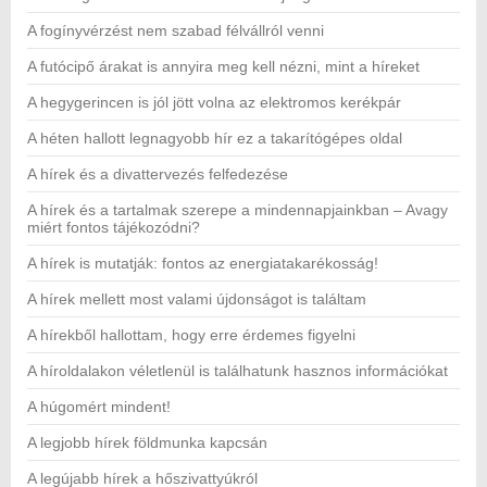
A fogínyvérzést nem szabad félvállról venni
A futócipő árakat is annyira meg kell nézni, mint a híreket
A hegygerincen is jól jött volna az elektromos kerékpár
A héten hallott legnagyobb hír ez a takarítógépes oldal
A hírek és a divattervezés felfedezése
A hírek és a tartalmak szerepe a mindennapjainkban – Avagy
miért fontos tájékozódni?
A hírek is mutatják: fontos az energiatakarékosság!
A hírek mellett most valami újdonságot is találtam
A hírekből hallottam, hogy erre érdemes figyelni
A híroldalakon véletlenül is találhatunk hasznos információkat
A húgomért mindent!
A legjobb hírek földmunka kapcsán
A legújabb hírek a hőszivattyúkról