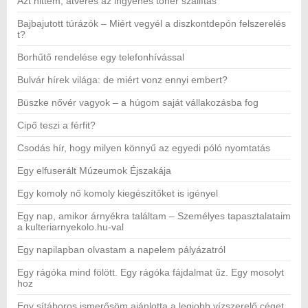
Azt hittem, átverés az ingyenes toner szállítás
Bajbajutott túrázók – Miért vegyél a diszkontdepón felszerelés
t?
Borhűtő rendelése egy telefonhívással
Bulvár hírek világa: de miért vonz ennyi embert?
Büszke nővér vagyok – a húgom saját vállakozásba fog
Cipő teszi a férfit?
Csodás hír, hogy milyen könnyű az egyedi póló nyomtatás
Egy elfuserált Múzeumok Éjszakája
Egy komoly nő komoly kiegészítőket is igényel
Egy nap, amikor árnyékra találtam – Személyes tapasztalataim
a kulteriarnyekolo.hu-val
Egy napilapban olvastam a napelem pályázatról
Egy rágóka mind fölött. Egy rágóka fájdalmat űz. Egy mosolyt
hoz
Egy sítáboros ismerősöm ajánlotta a legjobb vízszerelő céget