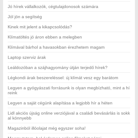
Jó hírek vállalkozók, cégtulajdonosok számára
Jól jön a segítség
Kinek mit jelent a kikapcsolódás?
Klímatöltés jó áron ebben a melegben
Klímával bárhol a havasokban érezhetem magam
Laptop szerviz árak
Leáldozóban a szájhagyomány útján terjedő hírek?
Légkondi árak beszereléssel: új klímát vesz egy barátom
Legyen a gyógyászati forrásunk is olyan megbízható, mint a hí
reink
Legyen a saját cégünk alapítása a legjobb hír a héten
Lidl akciós újság online verziójával a családi bevásárlás is sokk
al könnyebb
Magazinból illóolajat még egyszer soha!