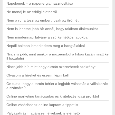
Napelemek – a napenergia hasznosítása
Ne mondj le az eddigi életedről
Nem a ruha teszi az embert, csak az örömét
Nem is lehetne jobb hír annál, hogy találtam diákmunkát
Nem mindennapi látvány a szürke hétköznapokban
Nepáli boltban ismerkedtem meg a hangtálakkal
Nincs is jobb, mint amikor a múzeumból a hibás kazán miatt ke
ll hazafutni
Nincs jobb hír, mint hogy olcsón szerezhetek szekrényt
Olvasom a híreket és érzem, lépni kell!
Ön tudta, hogy a tartós bérlet a legjobb választás a vállalkozás
a számára?
Online marketing tanácsadás és kivitelezés igazi profiktól
Online vásárláshoz online kaptam a tippet is
Pályázatírás magánszemélyeknek is elérhető