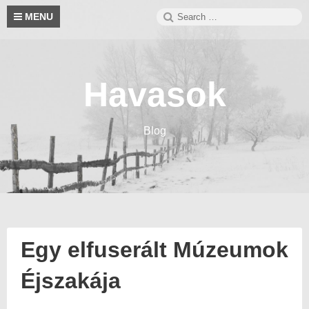
Skip
Search
S
MENU
to
for:
content
Havasok
Blog
Egy elfuserált Múzeumok
Éjszakája