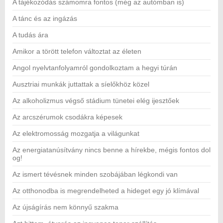
A tájékozódás számomra fontos (még az autómban is)
A tánc és az ingázás
A tudás ára
Amikor a törött telefon változtat az életen
Angol nyelvtanfolyamról gondolkoztam a hegyi túrán
Ausztriai munkák juttattak a síelőkhöz közel
Az alkoholizmus végső stádium tünetei elég ijesztőek
Az arcszérumok csodákra képesek
Az elektromosság mozgatja a világunkat
Az energiatanúsítvány nincs benne a hírekbe, mégis fontos dol
og!
Az ismert tévésnek minden szobájában légkondi van
Az otthonodba is megrendelheted a hideget egy jó klímával
Az újságírás nem könnyű szakma