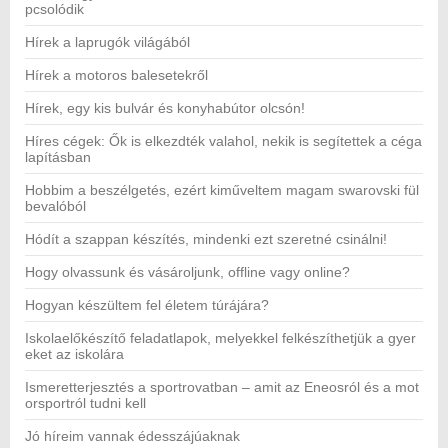
pcsolódik
Hírek a laprugók világából
Hírek a motoros balesetekről
Hírek, egy kis bulvár és konyhabútor olcsón!
Híres cégek: Ők is elkezdték valahol, nekik is segítettek a céga
lapításban
Hobbim a beszélgetés, ezért kiműveltem magam swarovski fül
bevalóból
Hódít a szappan készítés, mindenki ezt szeretné csinálni!
Hogy olvassunk és vásároljunk, offline vagy online?
Hogyan készültem fel életem túrájára?
Iskolaelőkészítő feladatlapok, melyekkel felkészíthetjük a gyer
eket az iskolára
Ismeretterjesztés a sportrovatban – amit az Eneosról és a mot
orsportról tudni kell
Jó híreim vannak édesszájúaknak