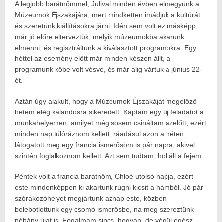
A legjobb barátnőmmel, Julival minden évben elmegyünk a
Posted
2019.06.29.
on:
2024.08.14.
Múzeumok Éjszakájára, mert mindketten imádjuk a kultúrát
Author:
és szeretünk kiállításokra járni. Idén sem volt ez másképp,
Havasokka
már jó előre elterveztük, melyik múzeumokba akarunk
elmenni, és regisztráltunk a kiválasztott programokra. Egy
héttel az esemény előtt már minden készen állt, a
programunk kőbe volt vésve, és már alig vártuk a június 22-
ét.
Aztán úgy alakult, hogy a Múzeumok Éjszakáját megelőző
hetem elég kalandosra sikeredett. Kaptam egy új feladatot a
munkahelyemen, amilyet még sosem csináltam azelőtt, ezért
minden nap túlóráznom kellett, ráadásul azon a héten
látogatott meg egy francia ismerősöm is pár napra, akivel
szintén foglalkoznom kellett. Azt sem tudtam, hol áll a fejem.
Péntek volt a francia barátnőm, Chloé utolsó napja, ezért
este mindenképpen ki akartunk rúgni kicsit a hámból. Jó pár
szórakozóhelyet megjártunk aznap este, közben
belebotlottunk egy csomó ismerősbe, na meg szereztünk
néhány újat is. Fogalmam sincs, hogyan, de végül egész