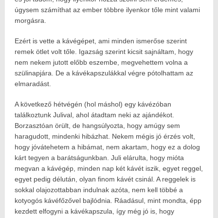
úgysem számíthat az ember többre ilyenkor tőle mint valami
morgásra.
Ezért is vette a kávégépet, ami minden ismerőse szerint
remek ötlet volt tőle. Igazság szerint kicsit sajnáltam, hogy
nem nekem jutott előbb eszembe, megvehettem volna a
szülinapjára. De a kávékapszulákkal végre pótolhattam az
elmaradást.
A következő hétvégén (hol máshol) egy kávézóban
találkoztunk Julival, ahol átadtam neki az ajándékot.
Borzasztóan örült, de hangsúlyozta, hogy amúgy sem
haragudott, mindenki hibázhat. Nekem mégis jó érzés volt,
hogy jóvátehetem a hibámat, nem akartam, hogy ez a dolog
kárt tegyen a barátságunkban. Juli elárulta, hogy mióta
megvan a kávégép, minden nap két kávét iszik, egyet reggel,
egyet pedig délután, olyan finom kávét csinál. A reggelek is
sokkal olajozottabban indulnak azóta, nem kell többé a
kotyogós kávéfőzővel bajlódnia. Ráadásul, mint mondta, épp
kezdett elfogyni a kávékapszula, így még jó is, hogy