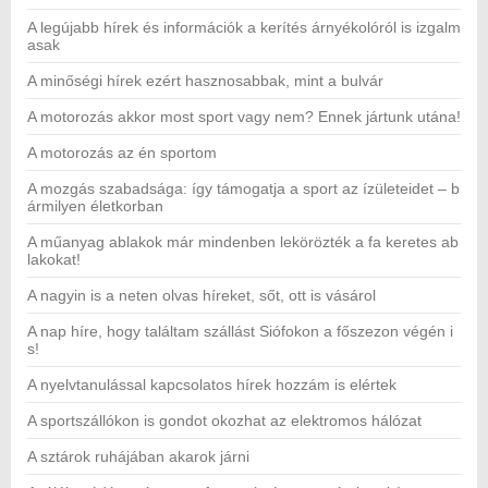
A legújabb hírek és információk a kerítés árnyékolóról is izgalm
asak
A minőségi hírek ezért hasznosabbak, mint a bulvár
A motorozás akkor most sport vagy nem? Ennek jártunk utána!
A motorozás az én sportom
A mozgás szabadsága: így támogatja a sport az ízületeidet – b
ármilyen életkorban
A műanyag ablakok már mindenben lekörözték a fa keretes ab
lakokat!
A nagyin is a neten olvas híreket, sőt, ott is vásárol
A nap híre, hogy találtam szállást Siófokon a főszezon végén i
s!
A nyelvtanulással kapcsolatos hírek hozzám is elértek
A sportszállókon is gondot okozhat az elektromos hálózat
A sztárok ruhájában akarok járni