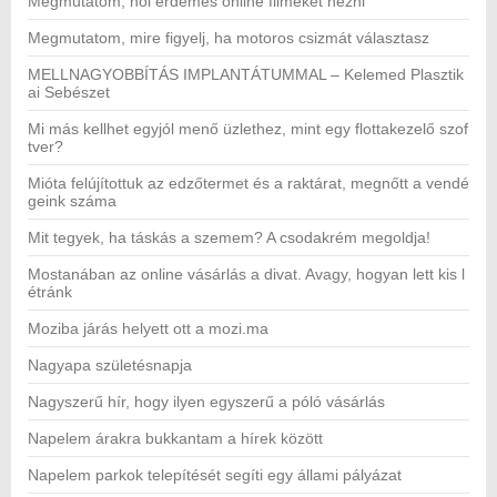
Megmutatom, hol érdemes online filmeket nézni
Megmutatom, mire figyelj, ha motoros csizmát választasz
MELLNAGYOBBÍTÁS IMPLANTÁTUMMAL – Kelemed Plasztik
ai Sebészet
Mi más kellhet egyjól menő üzlethez, mint egy flottakezelő szof
tver?
Mióta felújítottuk az edzőtermet és a raktárat, megnőtt a vendé
geink száma
Mit tegyek, ha táskás a szemem? A csodakrém megoldja!
Mostanában az online vásárlás a divat. Avagy, hogyan lett kis l
étránk
Moziba járás helyett ott a mozi.ma
Nagyapa születésnapja
Nagyszerű hír, hogy ilyen egyszerű a póló vásárlás
Napelem árakra bukkantam a hírek között
Napelem parkok telepítését segíti egy állami pályázat