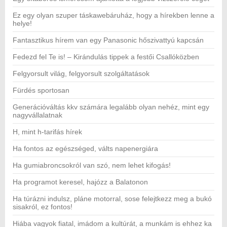
Ez egy olyan szuper táskawebáruház, hogy a hírekben lenne a
helye!
Fantasztikus hírem van egy Panasonic hőszivattyú kapcsán
Fedezd fel Te is! – Kirándulás tippek a festői Csallóközben
Felgyorsult világ, felgyorsult szolgáltatások
Fürdés sportosan
Generációváltás kkv számára legalább olyan nehéz, mint egy
nagyvállalatnak
H, mint h-tarifás hírek
Ha fontos az egészséged, válts napenergiára
Ha gumiabroncsokról van szó, nem lehet kifogás!
Ha programot keresel, hajózz a Balatonon
Ha túrázni indulsz, pláne motorral, sose felejtkezz meg a bukó
sisakról, ez fontos!
Hiába vagyok fiatal, imádom a kultúrát, a munkám is ehhez ka