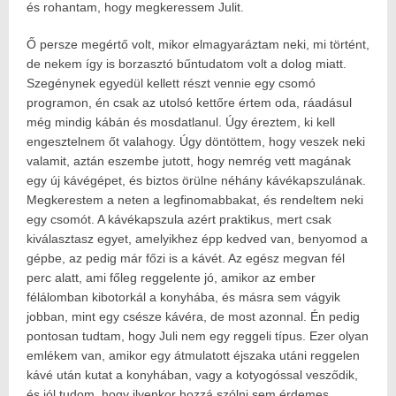
és rohantam, hogy megkeressem Julit.
Ő persze megértő volt, mikor elmagyaráztam neki, mi történt,
de nekem így is borzasztó bűntudatom volt a dolog miatt.
Szegénynek egyedül kellett részt vennie egy csomó
programon, én csak az utolsó kettőre értem oda, ráadásul
még mindig kábán és mosdatlanul. Úgy éreztem, ki kell
engesztelnem őt valahogy. Úgy döntöttem, hogy veszek neki
valamit, aztán eszembe jutott, hogy nemrég vett magának
egy új kávégépet, és biztos örülne néhány kávékapszulának.
Megkerestem a neten a legfinomabbakat, és rendeltem neki
egy csomót. A kávékapszula azért praktikus, mert csak
kiválasztasz egyet, amelyikhez épp kedved van, benyomod a
gépbe, az pedig már főzi is a kávét. Az egész megvan fél
perc alatt, ami főleg reggelente jó, amikor az ember
félálomban kibotorkál a konyhába, és másra sem vágyik
jobban, mint egy csésze kávéra, de most azonnal. Én pedig
pontosan tudtam, hogy Juli nem egy reggeli típus. Ezer olyan
emlékem van, amikor egy átmulatott éjszaka utáni reggelen
kávé után kutat a konyhában, vagy a kotyogóssal vesződik,
és jól tudom, hogy ilyenkor hozzá szólni sem érdemes,