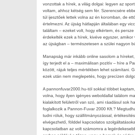
vonzottak a hírek, a világ dolgai: legyen az sport
voltam, ahhoz kétség sem fér. Szerencsére ebbe
túl ijesztőek lettek volna az én koromban, de et
értelmezni. Az újság hátlapján általában egy vicc
találtam – ezeket volt, hogy elkértem, és per
érdekelték ezek a hírek, kivéve egyszer, amikor
az újságban – természetesen a szülei nagyon büs
Manapság már inkább online sasolom a híreket
így terjedt el a – maximálisan pozitív – híre a
között, rájuk teljes mértékben lehet számítani
ezek után nem meglepetés, hogy precízen dolgo
A pannonfuvar2000.hu-tól sokkal többet kaptam,
volna, hogy ilyen igényes weboldallal találom m
kialakított felületről van szó, ami ráadásul sok h
foglalkozik a Pannon-Fuvar 2000 Kft.? Megtudha
tudni róluk, hogy szállítmányozással, értékesít
elvégezhető, földdel kapcsolatos szolgáltatásokat
kapcsolatban az volt számomra a legérdekesebb,