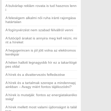
A bulvárlap reklám rovata is tud hasznos lenn
i
A feleségem alkalmi női ruha iránti rajongása
határtalan
A fogínyvérzést nem szabad félvállról venni
A futócipő árakat is annyira meg kell nézni, mi
nt a híreket
A hegygerincen is jól jött volna az elektromos
kerékpár
A héten hallott legnagyobb hír ez a takarítógé
pes oldal
A hírek és a divattervezés felfedezése
A hírek és a tartalmak szerepe a mindennapj
ainkban – Avagy miért fontos tájékozódni?
A hírek is mutatják: fontos az energiatakaréko
sság!
A hírek mellett most valami újdonságot is talál