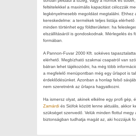
sorban például a tőzeg, vagy a homok és sóder,
feltételekkel a maximális kapacitást célozzák m
legkényelmesebb megoldást megtalálni. Ehhez a
kereskedelme: a termékek teljes listája elérhet
minden történhet egy földterületen: ha feleslege
elszállításáról is gondoskodnak. Mérlegelés és fö
formában.
A Pannon-Fuvar 2000 Kft. sokéves tapasztalatta
elérhető. Megbízható szakmai csapatról van szó
bátran lehet tájékozódni, ha még több informáci
a megfelelő menüpontban még egy űrlapot is talá
érdeklődésünket. Azonban a honlap felső sávjába
nem szeretnénk az űrlapra hagyatkozni.
Ha ismersz olyat, akinek elkélne egy profi gép, 
Zamárdi
és Siófok között lenne aktuális, akkor 
szükséget szenvedő. Velük minden flottul megy a
biztonságban tudhatja magát az, aki hozzájuk fo