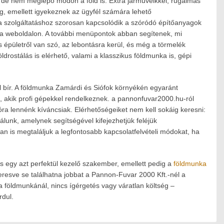
 de nem meglepő módon a föld is. Extra járműveikkel, rugalmas
eg, emellett igyekeznek az ügyfél számára lehető
 szolgáltatáshoz szorosan kapcsolódik a szóródó építőanyagok
ő a weboldalon. A további menüpontok abban segítenek, mi
s épületről van szó, az lebontásra kerül, és még a törmelék
ldrostálás is elérhető, valami a klasszikus földmunka is, gépi
l bír. A földmunka Zamárdi és Siófok környékén egyaránt
, akik profi gépekkel rendelkeznek. a pannonfuvar2000.hu-ról
óra lennénk kíváncsiak. Elérhetőségeiket nem kell sokáig keresni:
lunk, amelynek segítségével kifejezhetjük feléjük
n is megtaláljuk a legfontosabb kapcsolatfelvételi módokat, ha
és egy azt perfektül kezelő szakember, emellett pedig a
földmunka
keresve se találhatna jobbat a Pannon-Fuvar 2000 Kft.-nél a
 földmunkánál, nincs ígérgetés vagy váratlan költség –
rdul.