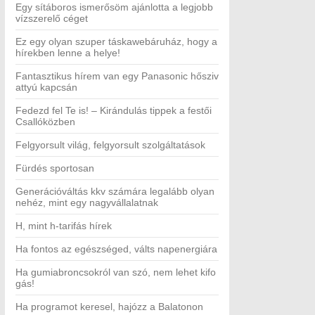
Egy sítáboros ismerősöm ajánlotta a legjobb
vízszerelő céget
Ez egy olyan szuper táskawebáruház, hogy a
hírekben lenne a helye!
Fantasztikus hírem van egy Panasonic hősziv
attyú kapcsán
Fedezd fel Te is! – Kirándulás tippek a festői
Csallóközben
Felgyorsult világ, felgyorsult szolgáltatások
Fürdés sportosan
Generációváltás kkv számára legalább olyan
nehéz, mint egy nagyvállalatnak
H, mint h-tarifás hírek
Ha fontos az egészséged, válts napenergiára
Ha gumiabroncsokról van szó, nem lehet kifo
gás!
Ha programot keresel, hajózz a Balatonon