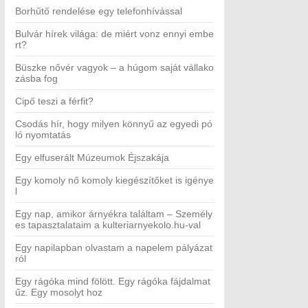
Borhűtő rendelése egy telefonhívással
Bulvár hírek világa: de miért vonz ennyi embe
rt?
Büszke nővér vagyok – a húgom saját vállako
zásba fog
Cipő teszi a férfit?
Csodás hír, hogy milyen könnyű az egyedi pó
ló nyomtatás
Egy elfuserált Múzeumok Éjszakája
Egy komoly nő komoly kiegészítőket is igénye
l
Egy nap, amikor árnyékra találtam – Személy
es tapasztalataim a kulteriarnyekolo.hu-val
Egy napilapban olvastam a napelem pályázat
ról
Egy rágóka mind fölött. Egy rágóka fájdalmat
űz. Egy mosolyt hoz