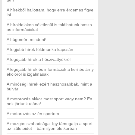
tam
A hírekből hallottam, hogy erre érdemes figye
lni
A híroldalakon véletlenül is találhatunk haszn
os információkat
A húgomért mindent!
A legjobb hírek földmunka kapcsán
A legújabb hírek a hőszivattyúkról
A legújabb hírek és információk a kerítés árny
ékolóról is izgalmasak
A minőségi hírek ezért hasznosabbak, mint a
bulvár
A motorozás akkor most sport vagy nem? En
nek jártunk utána!
A motorozás az én sportom
A mozgás szabadsága: így támogatja a sport
az ízületeidet – bármilyen életkorban