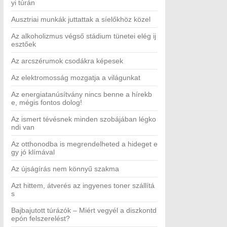
yi túrán
Ausztriai munkák juttattak a síelőkhöz közel
Az alkoholizmus végső stádium tünetei elég ij
esztőek
Az arcszérumok csodákra képesek
Az elektromosság mozgatja a világunkat
Az energiatanúsítvány nincs benne a hírekb
e, mégis fontos dolog!
Az ismert tévésnek minden szobájában légko
ndi van
Az otthonodba is megrendelheted a hideget e
gy jó klímával
Az újságírás nem könnyű szakma
Azt hittem, átverés az ingyenes toner szállítá
s
Bajbajutott túrázók – Miért vegyél a diszkontd
epón felszerelést?