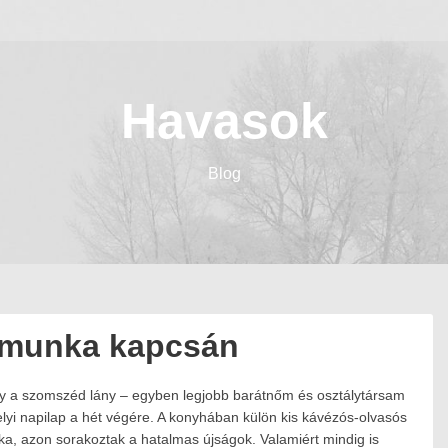
Havasok
Blog
ldmunka kapcsán
 a szomszéd lány – egyben legjobb barátnőm és osztálytársam
lyi napilap a hét végére. A konyhában külön kis kávézós-olvasós
alka, azon sorakoztak a hatalmas újságok. Valamiért mindig is