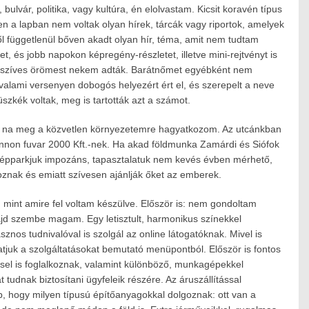
, bulvár, politika, vagy kultúra, én elolvastam. Kicsit koravén típus
n a lapban nem voltak olyan hírek, tárcák vagy riportok, amelyek
től függetlenül bőven akadt olyan hír, téma, amit nem tudtam
et, és jobb napokon képregény-részletet, illetve mini-rejtvényt is
sze szíves örömest nekem adták. Barátnőmet egyébként nem
 valami versenyen dobogós helyezért ért el, és szerepelt a neve
zkék voltak, meg is tartották azt a számot.
, na meg a közvetlen környezetemre hagyatkozom. Az utcánkban
 Pannon fuvar 2000 Kft.-nek. Ha akad földmunka Zamárdi és Siófok
. Gépparkjuk impozáns, tapasztalatuk nem kevés évben mérhető,
znak és emiatt szívesen ajánlják őket az emberek.
 mint amire fel voltam készülve. Először is: nem gondoltam
ajd szembe magam. Egy letisztult, harmonikus színekkel
asznos tudnivalóval is szolgál az online látogatóknak. Mivel is
tjuk a szolgáltatásokat bemutató menüpontból. Először is fontos
éssel is foglalkoznak, valamint különböző, munkagépekkel
 tudnak biztosítani ügyfeleik részére. Az áruszállítással
 hogy milyen típusú építőanyagokkal dolgoznak: ott van a