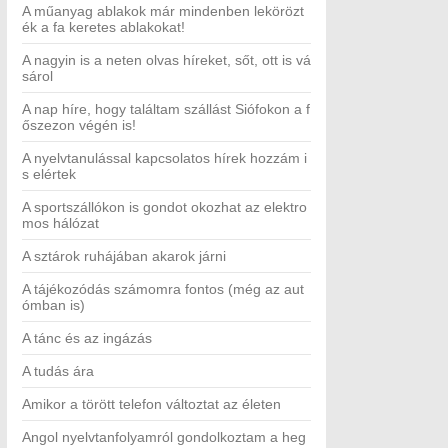
A műanyag ablakok már mindenben lekörözt
ék a fa keretes ablakokat!
A nagyin is a neten olvas híreket, sőt, ott is vá
sárol
A nap híre, hogy találtam szállást Siófokon a f
őszezon végén is!
A nyelvtanulással kapcsolatos hírek hozzám i
s elértek
A sportszállókon is gondot okozhat az elektro
mos hálózat
A sztárok ruhájában akarok járni
A tájékozódás számomra fontos (még az aut
ómban is)
A tánc és az ingázás
A tudás ára
Amikor a törött telefon változtat az életen
Angol nyelvtanfolyamról gondolkoztam a heg