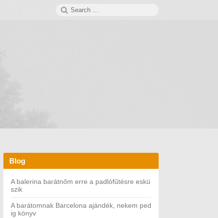
Search
SEARCH
for:
Blog
A balerina barátnőm erre a padlófűtésre eskü
szik
A barátomnak Barcelona ajándék, nekem ped
ig könyv