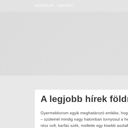
Skip
KEZDŐLAP
KONTAKT
to
content
A legjobb hírek fö
Gyermekkorom egyik meghatározó emléke, hogy
Posted
2025.05.27.
on:
2025.04.30.
– szüleinél mindig nagy halomban tornyosul a he
Author:
rész volt, karfás szék, mellette egy kisebb aszt
Havasokka