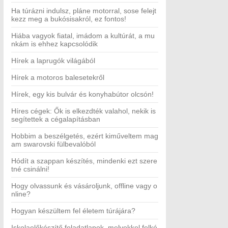
Ha túrázni indulsz, pláne motorral, sose felejt
kezz meg a bukósisakról, ez fontos!
Hiába vagyok fiatal, imádom a kultúrát, a mu
nkám is ehhez kapcsolódik
Hírek a laprugók világából
Hírek a motoros balesetekről
Hírek, egy kis bulvár és konyhabútor olcsón!
Híres cégek: Ők is elkezdték valahol, nekik is
segítettek a cégalapításban
Hobbim a beszélgetés, ezért kiműveltem mag
am swarovski fülbevalóból
Hódít a szappan készítés, mindenki ezt szere
tné csinálni!
Hogy olvassunk és vásároljunk, offline vagy o
nline?
Hogyan készültem fel életem túrájára?
Iskolaelőkészítő feladatlapok, melyekkel felké