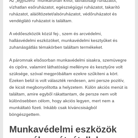
Az „egyszerű” munkaruhán kívül, láthatósági ruházatot,
vízhatlan esőruházatot, egészségügyi ruházatot, takarító
ruházatot, aláöltözetet/alsóruházatot, védőruházatot és
vendéglátó ruházatot is találtam.
A védőeszközök közül fej-, szem és arcvédelmi,
hallásvédelmi eszközöket, munkavédelmi kesztyűket és
zuhanásgátlás témakörben találtam termékeket.
A páromnak elsősorban munkavédelmi sisakra, szemüvegre
és cipőre, valamint láthatósági mellényre és kesztyűre volt
szüksége, szóval megpróbáltam ezekre szűkíteni a kört.
Ezeken belül is volt választék rendesen, ami persze pozitív,
de kicsit megbonyolította a helyzetem. Külön akciós menüt is
találtam, amire egyből rákattantam, de persze nem volt
különösebben célom, hogy akciós legyen, mert nem a
munkáltató fizeti. Inkább csak kíváncsiságból
böngészgettem.
Munkavédelmi eszközök