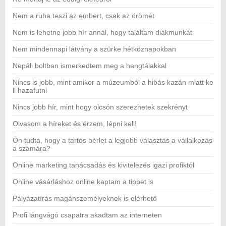
Nem a ruha teszi az embert, csak az örömét
Nem is lehetne jobb hír annál, hogy találtam diákmunkát
Nem mindennapi látvány a szürke hétköznapokban
Nepáli boltban ismerkedtem meg a hangtálakkal
Nincs is jobb, mint amikor a múzeumból a hibás kazán miatt ke
ll hazafutni
Nincs jobb hír, mint hogy olcsón szerezhetek szekrényt
Olvasom a híreket és érzem, lépni kell!
Ön tudta, hogy a tartós bérlet a legjobb választás a vállalkozás
a számára?
Online marketing tanácsadás és kivitelezés igazi profiktól
Online vásárláshoz online kaptam a tippet is
Pályázatírás magánszemélyeknek is elérhető
Profi lángvágó csapatra akadtam az interneten