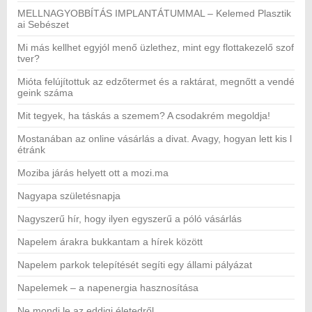
MELLNAGYOBBÍTÁS IMPLANTÁTUMMAL – Kelemed Plasztik
ai Sebészet
Mi más kellhet egyjól menő üzlethez, mint egy flottakezelő szof
tver?
Mióta felújítottuk az edzőtermet és a raktárat, megnőtt a vendé
geink száma
Mit tegyek, ha táskás a szemem? A csodakrém megoldja!
Mostanában az online vásárlás a divat. Avagy, hogyan lett kis l
étránk
Moziba járás helyett ott a mozi.ma
Nagyapa születésnapja
Nagyszerű hír, hogy ilyen egyszerű a póló vásárlás
Napelem árakra bukkantam a hírek között
Napelem parkok telepítését segíti egy állami pályázat
Napelemek – a napenergia hasznosítása
Ne mondj le az eddigi életedről