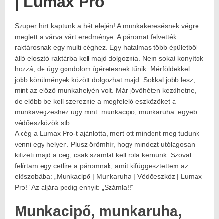
| Lumax Pro
Szuper hírt kaptunk a hét elején! A munkakeresésnek végre
Posted
2021.09.23.
on:
2024.01.15.
meglett a várva várt eredménye. A páromat felvették
Author:
raktárosnak egy multi céghez. Egy hatalmas több épületből
Havasokka
álló elosztó raktárba kell majd dolgoznia. Nem sokat konyítok
hozzá, de úgy gondolom ígéretesnek tűnik. Mérföldekkel
jobb körülmények között dolgozhat majd. Sokkal jobb lesz,
mint az előző munkahelyén volt. Már jövőhéten kezdhetne,
de előbb be kell szereznie a megfelelő eszközöket a
munkavégzéshez úgy mint: munkacipő, munkaruha, egyéb
védőeszközök stb.
A cég a Lumax Pro-t ajánlotta, mert ott mindent meg tudunk
venni egy helyen. Plusz örömhír, hogy mindezt utólagosan
kifizeti majd a cég, csak számlát kell róla kérnünk. Szóval
felírtam egy cetlire a páromnak, amit kifüggesztettem az
előszobába: „Munkacipő | Munkaruha | Védőeszköz | Lumax
Pro!” Az aljára pedig ennyit: „Számla!!”
Munkacipő, munkaruha,