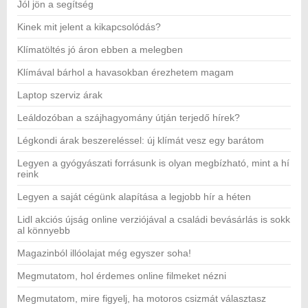
Jól jön a segítség
Kinek mit jelent a kikapcsolódás?
Klímatöltés jó áron ebben a melegben
Klímával bárhol a havasokban érezhetem magam
Laptop szerviz árak
Leáldozóban a szájhagyomány útján terjedő hírek?
Légkondi árak beszereléssel: új klímát vesz egy barátom
Legyen a gyógyászati forrásunk is olyan megbízható, mint a hí
reink
Legyen a saját cégünk alapítása a legjobb hír a héten
Lidl akciós újság online verziójával a családi bevásárlás is sokk
al könnyebb
Magazinból illóolajat még egyszer soha!
Megmutatom, hol érdemes online filmeket nézni
Megmutatom, mire figyelj, ha motoros csizmát választasz