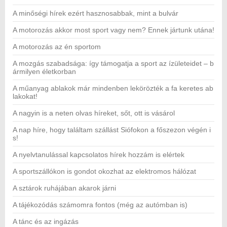
A minőségi hírek ezért hasznosabbak, mint a bulvár
A motorozás akkor most sport vagy nem? Ennek jártunk utána!
A motorozás az én sportom
A mozgás szabadsága: így támogatja a sport az ízületeidet – b
ármilyen életkorban
A műanyag ablakok már mindenben lekörözték a fa keretes ab
lakokat!
A nagyin is a neten olvas híreket, sőt, ott is vásárol
A nap híre, hogy találtam szállást Siófokon a főszezon végén i
s!
A nyelvtanulással kapcsolatos hírek hozzám is elértek
A sportszállókon is gondot okozhat az elektromos hálózat
A sztárok ruhájában akarok járni
A tájékozódás számomra fontos (még az autómban is)
A tánc és az ingázás