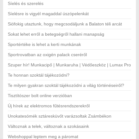
Síelés és szerelés
Síelésre is vigyél magaddal úszópelenkát
Siófokig utaztunk, hogy megcsodáljunk a Balaton téli arcát
Sokat lehet erről a betegségről hallani manapság
Sportértéke is lehet a kerti munkának
Sportrovatban az oxigén palack cseréről
Szuper hír! Munkacipő | Munkaruha | Védőeszköz | Lumax Pro
Te honnan szoktál tájékozódni?
Te milyen gyakran szoktál tájékozódni a világ történéseiről?
Tisztítószer bolt online verzióban
Új hírek az elektromos fűtésrendszerekről
Unokatesómék sztáresküvőt varázsoltak Zsámbékon
Változnak a telek, változnak a szokásaink
Webshoppal leptem meg a páromat