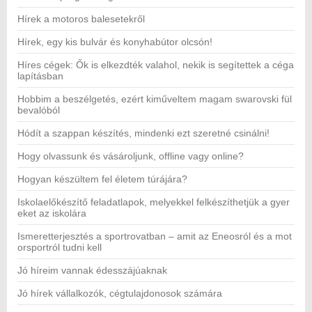
Hírek a motoros balesetekről
Hírek, egy kis bulvár és konyhabútor olcsón!
Híres cégek: Ők is elkezdték valahol, nekik is segítettek a céga
lapításban
Hobbim a beszélgetés, ezért kiműveltem magam swarovski fül
bevalóból
Hódít a szappan készítés, mindenki ezt szeretné csinálni!
Hogy olvassunk és vásároljunk, offline vagy online?
Hogyan készültem fel életem túrájára?
Iskolaelőkészítő feladatlapok, melyekkel felkészíthetjük a gyer
eket az iskolára
Ismeretterjesztés a sportrovatban – amit az Eneosról és a mot
orsportról tudni kell
Jó híreim vannak édesszájúaknak
Jó hírek vállalkozók, cégtulajdonosok számára