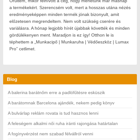
Örültem, mikor felhívott a cég, hogy mehetünk már másnap
a termékekért. Szerencsém volt, mert a hosszas utána nézés
eredményeképpen minden termék jónak bizonyult, amit
előzetesen megrendeltem. Nem volt szükség cserére és
variálásra. A hónap legjobb hírét újabbak követték és minden
gördülékenyen ment. Maradjon is ez így! Otthon le is
téphettem a „Munkacipő | Munkaruha | Védőeszköz | Lumax
Pro” cetlimet.
Blog
A balerina barátnőm erre a padlófűtésre esküszik
A barátomnak Barcelona ajándék, nekem pedig könyv
A bulvárlap reklám rovata is tud hasznos lenni
A feleségem alkalmi női ruha iránti rajongása határtalan
A fogínyvérzést nem szabad félvállról venni