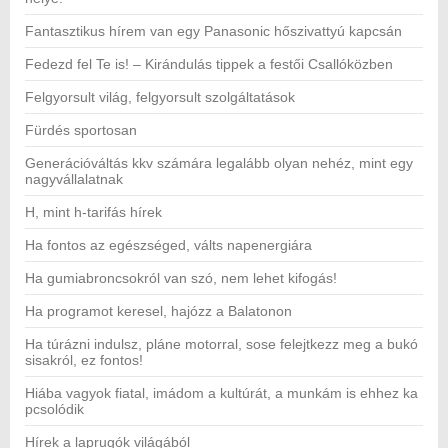
Fantasztikus hírem van egy Panasonic hőszivattyú kapcsán
Fedezd fel Te is! – Kirándulás tippek a festői Csallóközben
Felgyorsult világ, felgyorsult szolgáltatások
Fürdés sportosan
Generációváltás kkv számára legalább olyan nehéz, mint egy
nagyvállalatnak
H, mint h-tarifás hírek
Ha fontos az egészséged, válts napenergiára
Ha gumiabroncsokról van szó, nem lehet kifogás!
Ha programot keresel, hajózz a Balatonon
Ha túrázni indulsz, pláne motorral, sose felejtkezz meg a bukó
sisakról, ez fontos!
Hiába vagyok fiatal, imádom a kultúrát, a munkám is ehhez ka
pcsolódik
Hírek a laprugók világából