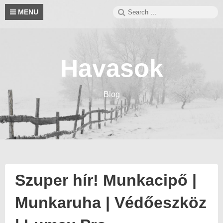
Skip
Search
S
MENU
to
for:
content
Havasok
Blog
Szuper hír! Munkacipő |
Munkaruha | Védőeszköz