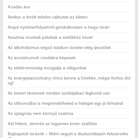
A tudás ára
Amikor a törött telefon változtat az életen
Angol nyelvtanfolyamról gondolkoztam a hegyi túrán
Ausztriai munkák juttattak a síelőkhöz közel
Az alkoholizmus végső stádium tünetei elég ijesztőek
Az arcszérumok csodákra képesek
Az elektromosság mozgatja a világunkat
Az energiatanúsítvány nincs benne a hírekbe, mégis fontos dol
og!
Az ismert tévésnek minden szobájában légkondi van
Az otthonodba is megrendelheted a hideget egy jó klímával
Az újságírás nem könnyű szakma
Azt hittem, átverés az ingyenes toner szállítás
Bajbajutott túrázók – Miért vegyél a diszkontdepón felszerelés