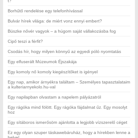
t?
Borhűtő rendelése egy telefonhívással
Bulvár hírek világa: de miért vonz ennyi embert?
Büszke nővér vagyok – a húgom saját vállakozásba fog
Cipő teszi a férfit?
Csodás hír, hogy milyen könnyű az egyedi póló nyomtatás
Egy elfuserált Múzeumok Éjszakája
Egy komoly nő komoly kiegészítőket is igényel
Egy nap, amikor árnyékra találtam – Személyes tapasztalataim
a kulteriarnyekolo.hu-val
Egy napilapban olvastam a napelem pályázatról
Egy rágóka mind fölött. Egy rágóka fájdalmat űz. Egy mosolyt
hoz
Egy sítáboros ismerősöm ajánlotta a legjobb vízszerelő céget
Ez egy olyan szuper táskawebáruház, hogy a hírekben lenne a
helye!