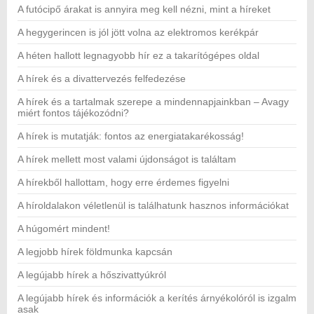
A futócipő árakat is annyira meg kell nézni, mint a híreket
A hegygerincen is jól jött volna az elektromos kerékpár
A héten hallott legnagyobb hír ez a takarítógépes oldal
A hírek és a divattervezés felfedezése
A hírek és a tartalmak szerepe a mindennapjainkban – Avagy
miért fontos tájékozódni?
A hírek is mutatják: fontos az energiatakarékosság!
A hírek mellett most valami újdonságot is találtam
A hírekből hallottam, hogy erre érdemes figyelni
A híroldalakon véletlenül is találhatunk hasznos információkat
A húgomért mindent!
A legjobb hírek földmunka kapcsán
A legújabb hírek a hőszivattyúkról
A legújabb hírek és információk a kerítés árnyékolóról is izgalm
asak