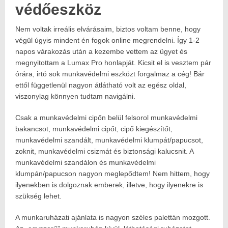
védőeszköz
Nem voltak irreális elvárásaim, biztos voltam benne, hogy
végül úgyis mindent én fogok online megrendelni. Így 1-2
napos várakozás után a kezembe vettem az ügyet és
megnyitottam a Lumax Pro honlapját. Kicsit el is vesztem pár
órára, irtó sok munkavédelmi eszközt forgalmaz a cég! Bár
ettől függetlenül nagyon átlátható volt az egész oldal,
viszonylag könnyen tudtam navigálni.
Csak a munkavédelmi cipőn belül felsorol munkavédelmi
bakancsot, munkavédelmi cipőt, cipő kiegészítőt,
munkavédelmi szandált, munkavédelmi klumpát/papucsot,
zoknit, munkavédelmi csizmát és biztonsági kalucsnit. A
munkavédelmi szandálon és munkavédelmi
klumpán/papucson nagyon meglepődtem! Nem hittem, hogy
ilyenekben is dolgoznak emberek, illetve, hogy ilyenekre is
szükség lehet.
A munkaruházati ajánlata is nagyon széles palettán mozgott.