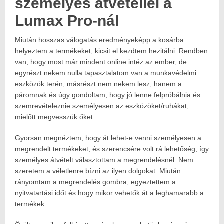
személyes átvétellel a
Lumax Pro-nál
Miután hosszas válogatás eredményeképp a kosárba
helyeztem a termékeket, kicsit el kezdtem hezitálni. Rendben
van, hogy most már mindent online intéz az ember, de
egyrészt nekem nulla tapasztalatom van a munkavédelmi
eszközök terén, másrészt nem nekem lesz, hanem a
páromnak és úgy gondoltam, hogy jó lenne felpróbálnia és
szemrevételeznie személyesen az eszközöket/ruhákat,
mielőtt megvesszük őket.
Gyorsan megnéztem, hogy át lehet-e venni személyesen a
megrendelt termékeket, és szerencsére volt rá lehetőség, így
személyes átvételt választottam a megrendelésnél. Nem
szeretem a véletlenre bízni az ilyen dolgokat. Miután
rányomtam a megrendelés gombra, egyeztettem a
nyitvatartási időt és hogy mikor vehetők át a leghamarabb a
termékek.