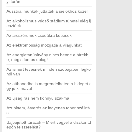
yi túrán
Ausztriai munkák juttattak a síelőkhöz közel
Az alkoholizmus végső stádium tünetei elég ij
esztőek
Az arcszérumok csodákra képesek
Az elektromosság mozgatja a világunkat
Az energiatanúsítvány nincs benne a hírekb
e, mégis fontos dolog!
Az ismert tévésnek minden szobájában légko
ndi van
Az otthonodba is megrendelheted a hideget e
gy jó klímával
Az újságírás nem könnyű szakma
Azt hittem, átverés az ingyenes toner szállítá
s
Bajbajutott túrázók – Miért vegyél a diszkontd
epón felszerelést?