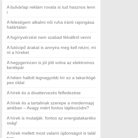
A bulvárlap reklám rovata is tud hasznos lenn
i
A feleségem alkalmi női ruha iránti rajongása
határtalan
A fogínyvérzést nem szabad félvállról venni
A futócipő árakat is annyira meg kell nézni, mi
nt a híreket
A hegygerincen is jól jött volna az elektromos
kerékpár
A héten hallott legnagyobb hír ez a takarítógé
pes oldal
A hírek és a divattervezés felfedezése
A hírek és a tartalmak szerepe a mindennapj
ainkban – Avagy miért fontos tájékozódni?
A hírek is mutatják: fontos az energiatakaréko
sság!
A hírek mellett most valami újdonságot is talál