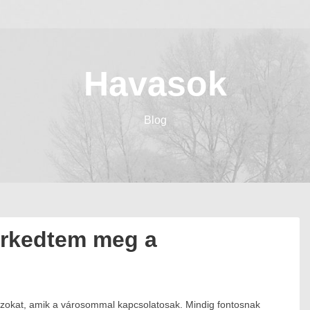
Havasok
Blog
erkedtem meg a
 azokat, amik a városommal kapcsolatosak. Mindig fontosnak