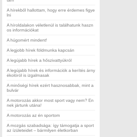
tam
A hírekből hallottam, hogy erre érdemes figye
lni
A híroldalakon véletlenül is találhatunk haszn
os információkat
A húgomért mindent!
A legjobb hírek földmunka kapcsán
A legújabb hírek a hőszivattyúkról
A legújabb hírek és információk a kerítés árny
ékolóról is izgalmasak
A minőségi hírek ezért hasznosabbak, mint a
bulvár
A motorozás akkor most sport vagy nem? En
nek jártunk utána!
A motorozás az én sportom
A mozgás szabadsága: így támogatja a sport
az ízületeidet – bármilyen életkorban