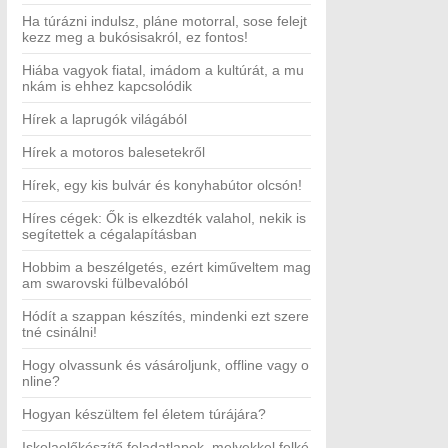
Ha túrázni indulsz, pláne motorral, sose felejt
kezz meg a bukósisakról, ez fontos!
Hiába vagyok fiatal, imádom a kultúrát, a mu
nkám is ehhez kapcsolódik
Hírek a laprugók világából
Hírek a motoros balesetekről
Hírek, egy kis bulvár és konyhabútor olcsón!
Híres cégek: Ők is elkezdték valahol, nekik is
segítettek a cégalapításban
Hobbim a beszélgetés, ezért kiműveltem mag
am swarovski fülbevalóból
Hódít a szappan készítés, mindenki ezt szere
tné csinálni!
Hogy olvassunk és vásároljunk, offline vagy o
nline?
Hogyan készültem fel életem túrájára?
Iskolaelőkészítő feladatlapok, melyekkel felké