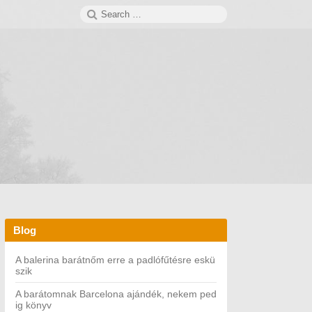
Search
SEARCH
for:
Blog
A balerina barátnőm erre a padlófűtésre eskü
szik
A barátomnak Barcelona ajándék, nekem ped
ig könyv