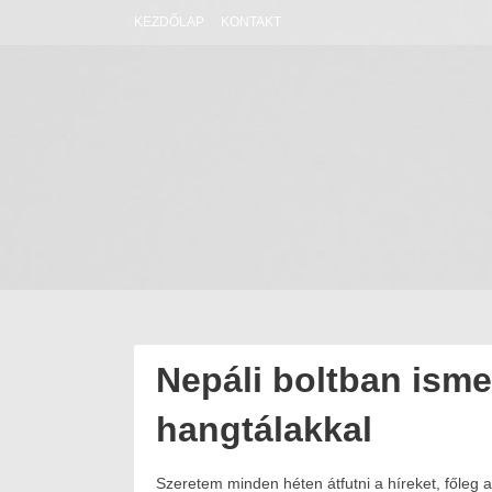
Skip
KEZDŐLAP
KONTAKT
to
content
Nepáli boltban ism
hangtálakkal
Szeretem minden héten átfutni a híreket, főleg
Posted