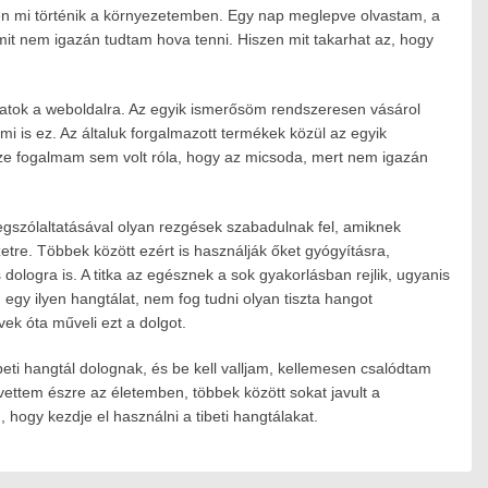
pen mi történik a környezetemben. Egy nap meglepve olvastam, a
mit nem igazán tudtam hova tenni. Hiszen mit takarhat az, hogy
ogatok a weboldalra. Az egyik ismerősöm rendszeresen vásárol
mi is ez. Az általuk forgalmazott termékek közül az egyik
sze fogalmam sem volt róla, hogy az micsoda, mert nem igazán
szólaltatásával olyan rezgések szabadulnak fel, amiknek
re. Többek között ezért is használják őket gyógyításra,
ologra is. A titka az egésznek a sok gyakorlásban rejlik, ugyanis
egy ilyen hangtálat, nem fog tudni olyan tiszta hangot
vek óta műveli ezt a dolgot.
eti hangtál dolognak, és be kell valljam, kellemesen csalódtam
vettem észre az életemben, többek között sokat javult a
hogy kezdje el használni a tibeti hangtálakat.