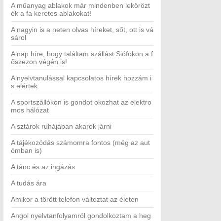
A műanyag ablakok már mindenben lekörözt
ék a fa keretes ablakokat!
A nagyin is a neten olvas híreket, sőt, ott is vá
sárol
A nap híre, hogy találtam szállást Siófokon a f
őszezon végén is!
A nyelvtanulással kapcsolatos hírek hozzám i
s elértek
A sportszállókon is gondot okozhat az elektro
mos hálózat
A sztárok ruhájában akarok járni
A tájékozódás számomra fontos (még az aut
ómban is)
A tánc és az ingázás
A tudás ára
Amikor a törött telefon változtat az életen
Angol nyelvtanfolyamról gondolkoztam a heg