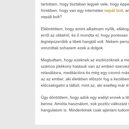
2020.07.22.
on:
2020.07.16.
tartottam, hogy tisztában legyek vele, hogy ép
Author:
hírekben, hogy van egy internetes
nepáli bolt
, a
Havasokka
nepáli bolt?
Eldöntöttem, hogy amint alkalmam nyílik, ellát
erről az oldalról, és ő mondta el, hogy pontosan 
legnépszerűbb a tibeti hangtál volt. Nekem per
vonzottak sohasem ezek a dolgok.
Megtudtam, hogy ezeknek az eszközöknek a meg
számos jótékony hatásuk van az emberi szervezet
relaxálásra, meditációra és még egy csomó más d
az az ember, aki életében először fog a kezében 
előcsalogatni a tálból, mint az, aki esetleg már é
Úgy döntöttem, hogy adok egy esélyt ennek a tib
benne. Amióta használom, sok pozitív változást 
hangulatom is. Mindenkinek csak ajánlani tudom, 