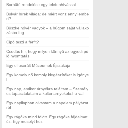
Borhűtő rendelése egy telefonhívással
Bulvár hírek világa: de miért vonz ennyi embe
rt?
Büszke nővér vagyok – a húgom saját vállako
zásba fog
Cipő teszi a férfit?
Csodás hír, hogy milyen könnyű az egyedi pó
ló nyomtatás
Egy elfuserált Múzeumok Éjszakája
Egy komoly nő komoly kiegészítőket is igénye
l
Egy nap, amikor árnyékra találtam – Személy
es tapasztalataim a kulteriarnyekolo.hu-val
Egy napilapban olvastam a napelem pályázat
ról
Egy rágóka mind fölött. Egy rágóka fájdalmat
űz. Egy mosolyt hoz