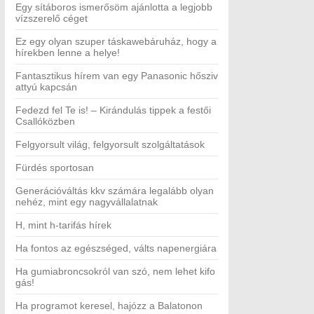
Egy sítáboros ismerősöm ajánlotta a legjobb
vízszerelő céget
Ez egy olyan szuper táskawebáruház, hogy a
hírekben lenne a helye!
Fantasztikus hírem van egy Panasonic hősziv
attyú kapcsán
Fedezd fel Te is! – Kirándulás tippek a festői
Csallóközben
Felgyorsult világ, felgyorsult szolgáltatások
Fürdés sportosan
Generációváltás kkv számára legalább olyan
nehéz, mint egy nagyvállalatnak
H, mint h-tarifás hírek
Ha fontos az egészséged, válts napenergiára
Ha gumiabroncsokról van szó, nem lehet kifo
gás!
Ha programot keresel, hajózz a Balatonon