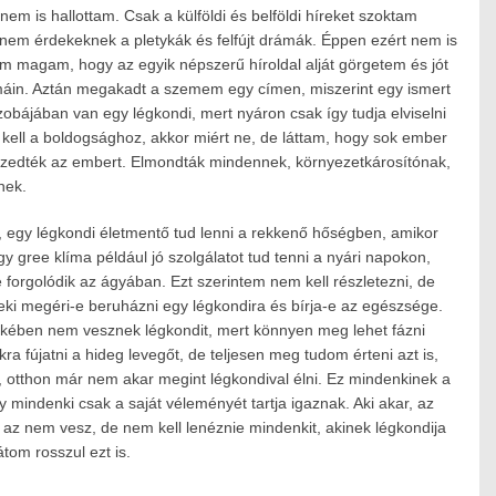
m is hallottam. Csak a külföldi és belföldi híreket szoktam
 nem érdekeknek a pletykák és felfújt drámák. Éppen ezért nem is
 magam, hogy az egyik népszerű híroldal alját görgetem és jót
áin. Aztán megakadt a szemem egy címen, miszerint egy ismert
obájában van egy légkondi, mert nyáron csak így tudja elviselni
z kell a boldogsághoz, akkor miért ne, de láttam, hogy sok ember
zedték az embert. Elmondták mindennek, környezetkárosítónak,
nek.
 egy légkondi életmentő tud lenni a rekkenő hőségben, amikor
gy gree klíma
például jó szolgálatot tud tenni a nyári napokon,
forgolódik az ágyában. Ezt szerintem nem kell részletezni, de
eki megéri-e beruházni egy légkondira és bírja-e az egészsége.
ében nem vesznek légkondit, mert könnyen meg lehet fázni
a fújatni a hideg levegőt, de teljesen meg tudom érteni azt is,
, otthon már nem akar megint légkondival élni. Ez mindenkinek a
 mindenki csak a saját véleményét tartja igaznak. Aki akar, az
, az nem vesz, de nem kell lenéznie mindenkit, akinek légkondija
tom rosszul ezt is.