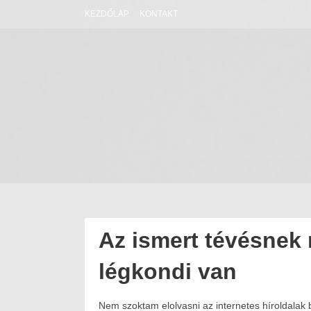
Skip
KEZDŐLAP
KONTAKT
to
content
Az ismert tévésnek
légkondi van
Nem szoktam elolvasni az internetes híroldalak
Posted