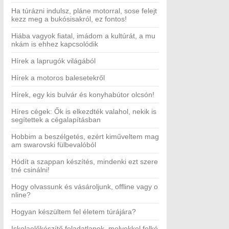
Ha túrázni indulsz, pláne motorral, sose felejt
kezz meg a bukósisakról, ez fontos!
Hiába vagyok fiatal, imádom a kultúrát, a mu
nkám is ehhez kapcsolódik
Hírek a laprugók világából
Hírek a motoros balesetekről
Hírek, egy kis bulvár és konyhabútor olcsón!
Híres cégek: Ők is elkezdték valahol, nekik is
segítettek a cégalapításban
Hobbim a beszélgetés, ezért kiműveltem mag
am swarovski fülbevalóból
Hódít a szappan készítés, mindenki ezt szere
tné csinálni!
Hogy olvassunk és vásároljunk, offline vagy o
nline?
Hogyan készültem fel életem túrájára?
Iskolaelőkészítő feladatlapok, melyekkel felké