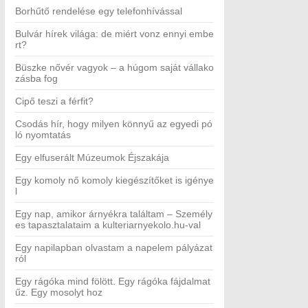
Borhűtő rendelése egy telefonhívással
Bulvár hírek világa: de miért vonz ennyi embe
rt?
Büszke nővér vagyok – a húgom saját vállako
zásba fog
Cipő teszi a férfit?
Csodás hír, hogy milyen könnyű az egyedi pó
ló nyomtatás
Egy elfuserált Múzeumok Éjszakája
Egy komoly nő komoly kiegészítőket is igénye
l
Egy nap, amikor árnyékra találtam – Személy
es tapasztalataim a kulteriarnyekolo.hu-val
Egy napilapban olvastam a napelem pályázat
ról
Egy rágóka mind fölött. Egy rágóka fájdalmat
űz. Egy mosolyt hoz