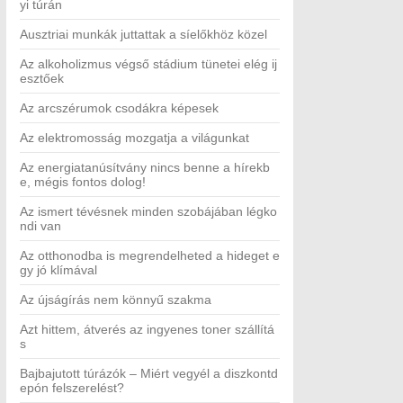
yi túrán
Ausztriai munkák juttattak a síelőkhöz közel
Az alkoholizmus végső stádium tünetei elég ij
esztőek
Az arcszérumok csodákra képesek
Az elektromosság mozgatja a világunkat
Az energiatanúsítvány nincs benne a hírekb
e, mégis fontos dolog!
Az ismert tévésnek minden szobájában légko
ndi van
Az otthonodba is megrendelheted a hideget e
gy jó klímával
Az újságírás nem könnyű szakma
Azt hittem, átverés az ingyenes toner szállítá
s
Bajbajutott túrázók – Miért vegyél a diszkontd
epón felszerelést?