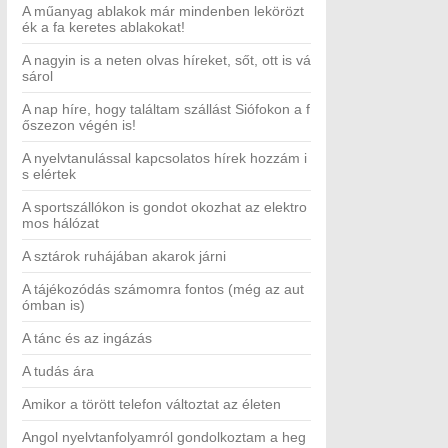
A műanyag ablakok már mindenben lekörözt
ék a fa keretes ablakokat!
A nagyin is a neten olvas híreket, sőt, ott is vá
sárol
A nap híre, hogy találtam szállást Siófokon a f
őszezon végén is!
A nyelvtanulással kapcsolatos hírek hozzám i
s elértek
A sportszállókon is gondot okozhat az elektro
mos hálózat
A sztárok ruhájában akarok járni
A tájékozódás számomra fontos (még az aut
ómban is)
A tánc és az ingázás
A tudás ára
Amikor a törött telefon változtat az életen
Angol nyelvtanfolyamról gondolkoztam a heg