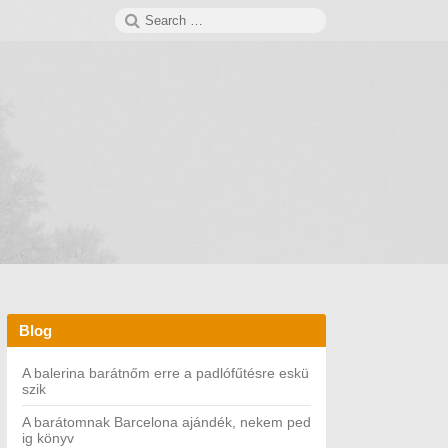
Search
SEARCH
for:
Blog
A balerina barátnőm erre a padlófűtésre eskü
szik
A barátomnak Barcelona ajándék, nekem ped
ig könyv