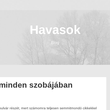
Havasok
Blog
 minden szobájában
 bulvár részét, mert számomra teljesen semmitmondó cikkekkel