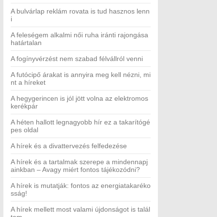
A bulvárlap reklám rovata is tud hasznos lenn
i
A feleségem alkalmi női ruha iránti rajongása
határtalan
A fogínyvérzést nem szabad félvállról venni
A futócipő árakat is annyira meg kell nézni, mi
nt a híreket
A hegygerincen is jól jött volna az elektromos
kerékpár
A héten hallott legnagyobb hír ez a takarítógé
pes oldal
A hírek és a divattervezés felfedezése
A hírek és a tartalmak szerepe a mindennapj
ainkban – Avagy miért fontos tájékozódni?
A hírek is mutatják: fontos az energiatakaréko
sság!
A hírek mellett most valami újdonságot is talál