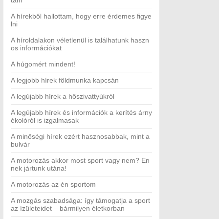
tam
A hírekből hallottam, hogy erre érdemes figye
lni
A híroldalakon véletlenül is találhatunk haszn
os információkat
A húgomért mindent!
A legjobb hírek földmunka kapcsán
A legújabb hírek a hőszivattyúkról
A legújabb hírek és információk a kerítés árny
ékolóról is izgalmasak
A minőségi hírek ezért hasznosabbak, mint a
bulvár
A motorozás akkor most sport vagy nem? En
nek jártunk utána!
A motorozás az én sportom
A mozgás szabadsága: így támogatja a sport
az ízületeidet – bármilyen életkorban