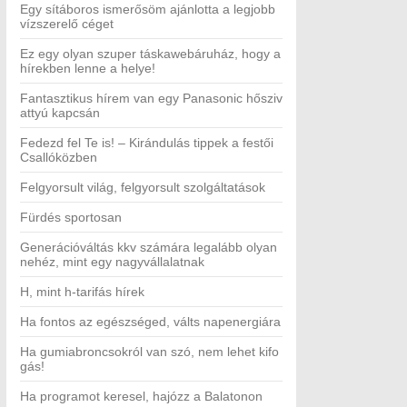
Egy sítáboros ismerősöm ajánlotta a legjobb
vízszerelő céget
Ez egy olyan szuper táskawebáruház, hogy a
hírekben lenne a helye!
Fantasztikus hírem van egy Panasonic hősziv
attyú kapcsán
Fedezd fel Te is! – Kirándulás tippek a festői
Csallóközben
Felgyorsult világ, felgyorsult szolgáltatások
Fürdés sportosan
Generációváltás kkv számára legalább olyan
nehéz, mint egy nagyvállalatnak
H, mint h-tarifás hírek
Ha fontos az egészséged, válts napenergiára
Ha gumiabroncsokról van szó, nem lehet kifo
gás!
Ha programot keresel, hajózz a Balatonon