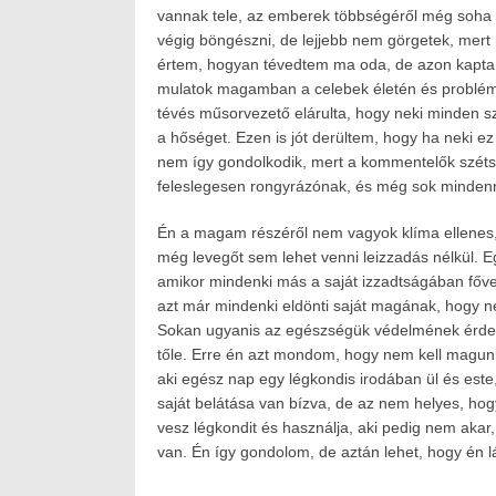
2020.07.17.
on:
2024.01.15.
vannak tele, az emberek többségéről még soha ne
Author:
végig böngészni, de lejjebb nem görgetek, mert
Havasokka
értem, hogyan tévedtem ma oda, de azon kaptam
mulatok magamban a celebek életén és problém
tévés műsorvezető elárulta, hogy neki minden sz
a hőséget. Ezen is jót derültem, hogy ha neki e
nem így gondolkodik, mert a kommentelők széts
feleslegesen rongyrázónak, és még sok minden
Én a magam részéről nem vagyok klíma ellenes,
még levegőt sem lehet venni leizzadás nélkül. E
amikor mindenki más a saját izzadtságában főve 
azt már mindenki eldönti saját magának, hogy n
Sokan ugyanis az egészségük védelmének érdek
tőle. Erre én azt mondom, hogy nem kell magunkr
aki egész nap egy légkondis irodában ül és este
saját belátása van bízva, de az nem helyes, hogy
vesz légkondit és használja, aki pedig nem akar
van. Én így gondolom, de aztán lehet, hogy én lá