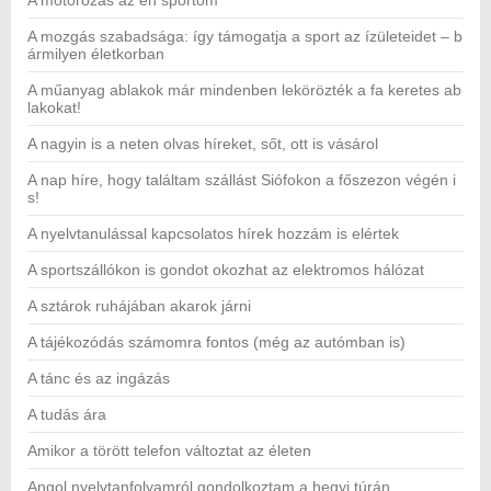
A motorozás az én sportom
A mozgás szabadsága: így támogatja a sport az ízületeidet – b
ármilyen életkorban
A műanyag ablakok már mindenben lekörözték a fa keretes ab
lakokat!
A nagyin is a neten olvas híreket, sőt, ott is vásárol
A nap híre, hogy találtam szállást Siófokon a főszezon végén i
s!
A nyelvtanulással kapcsolatos hírek hozzám is elértek
A sportszállókon is gondot okozhat az elektromos hálózat
A sztárok ruhájában akarok járni
A tájékozódás számomra fontos (még az autómban is)
A tánc és az ingázás
A tudás ára
Amikor a törött telefon változtat az életen
Angol nyelvtanfolyamról gondolkoztam a hegyi túrán