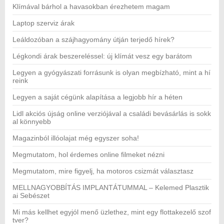
Klímával bárhol a havasokban érezhetem magam
Laptop szerviz árak
Leáldozóban a szájhagyomány útján terjedő hírek?
Légkondi árak beszereléssel: új klímát vesz egy barátom
Legyen a gyógyászati forrásunk is olyan megbízható, mint a hí
reink
Legyen a saját cégünk alapítása a legjobb hír a héten
Lidl akciós újság online verziójával a családi bevásárlás is sokk
al könnyebb
Magazinból illóolajat még egyszer soha!
Megmutatom, hol érdemes online filmeket nézni
Megmutatom, mire figyelj, ha motoros csizmát választasz
MELLNAGYOBBÍTÁS IMPLANTÁTUMMAL – Kelemed Plasztik
ai Sebészet
Mi más kellhet egyjól menő üzlethez, mint egy flottakezelő szof
tver?