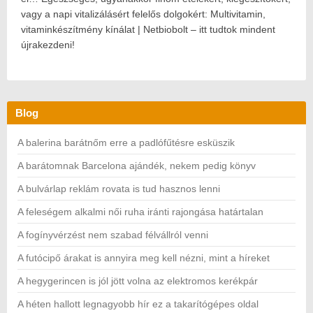
vagy a napi vitalizálásért felelős dolgokért: Multivitamin,
vitaminkészítmény kínálat | Netbiobolt – itt tudtok mindent
újrakezdeni!
Blog
A balerina barátnőm erre a padlófűtésre esküszik
A barátomnak Barcelona ajándék, nekem pedig könyv
A bulvárlap reklám rovata is tud hasznos lenni
A feleségem alkalmi női ruha iránti rajongása határtalan
A fogínyvérzést nem szabad félvállról venni
A futócipő árakat is annyira meg kell nézni, mint a híreket
A hegygerincen is jól jött volna az elektromos kerékpár
A héten hallott legnagyobb hír ez a takarítógépes oldal