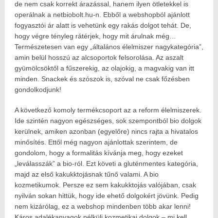
de nem csak korrekt árazással, hanem ilyen ötletekkel is
operálnak a netbiobolt.hu-n. Ebből a webshopból ajánlott
fogyasztói ár alatt is vehetünk egy rakás dolgot tehát. De,
hogy végre tényleg rátérjek, hogy mit árulnak még…
Természetesen van egy „általános élelmiszer nagykategória”,
amin belül hosszú az alcsoportok felsorolása. Az aszalt
gyümölcsöktől a fűszerekig, az olajokig, a magvakig van itt
minden. Snackek és szószok is, szóval ne csak főzésben
gondolkodjunk!
A következő komoly termékcsoport az a reform élelmiszerek.
Ide szintén nagyon egészséges, sok szempontból bio dolgok
kerülnek, amiken azonban (egyelőre) nincs rajta a hivatalos
minősítés. Ettől még nagyon ajánlottak szerintem, de
gondolom, hogy a formalitás kívánja meg, hogy ezeket
„leválasszák” a bio-ról. Ezt követi a gluténmentes kategória,
majd az első kakukktojásnak tűnő valami. A bio
kozmetikumok. Persze ez sem kakukktojás valójában, csak
nyilván sokan hittük, hogy ide ehető dolgokért jövünk. Pedig
nem kizárólag, ez a webshop mindenben több akar lenni!
Káros adalékanyagok nélküli kozmetikai dolgok – mi kell