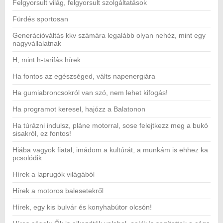
Felgyorsult világ, felgyorsult szolgáltatások
Fürdés sportosan
Generációváltás kkv számára legalább olyan nehéz, mint egy
nagyvállalatnak
H, mint h-tarifás hírek
Ha fontos az egészséged, válts napenergiára
Ha gumiabroncsokról van szó, nem lehet kifogás!
Ha programot keresel, hajózz a Balatonon
Ha túrázni indulsz, pláne motorral, sose felejtkezz meg a bukó
sisakról, ez fontos!
Hiába vagyok fiatal, imádom a kultúrát, a munkám is ehhez ka
pcsolódik
Hírek a laprugók világából
Hírek a motoros balesetekről
Hírek, egy kis bulvár és konyhabútor olcsón!