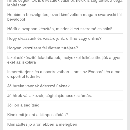
Híres cégek: Ők is elkezdték valahol, nekik is segítettek a céga
lapításban
Hobbim a beszélgetés, ezért kiműveltem magam swarovski fül
bevalóból
Hódít a szappan készítés, mindenki ezt szeretné csinálni!
Hogy olvassunk és vásároljunk, offline vagy online?
Hogyan készültem fel életem túrájára?
Iskolaelőkészítő feladatlapok, melyekkel felkészíthetjük a gyer
eket az iskolára
Ismeretterjesztés a sportrovatban – amit az Eneosról és a mot
orsportról tudni kell
Jó híreim vannak édesszájúaknak
Jó hírek vállalkozók, cégtulajdonosok számára
Jól jön a segítség
Kinek mit jelent a kikapcsolódás?
Klímatöltés jó áron ebben a melegben