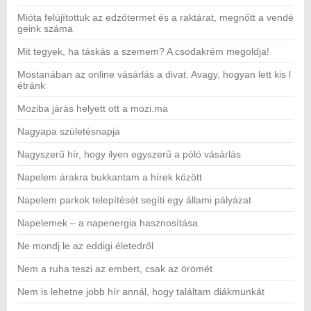
Mióta felújítottuk az edzőtermet és a raktárat, megnőtt a vendé
geink száma
Mit tegyek, ha táskás a szemem? A csodakrém megoldja!
Mostanában az online vásárlás a divat. Avagy, hogyan lett kis l
étránk
Moziba járás helyett ott a mozi.ma
Nagyapa születésnapja
Nagyszerű hír, hogy ilyen egyszerű a póló vásárlás
Napelem árakra bukkantam a hírek között
Napelem parkok telepítését segíti egy állami pályázat
Napelemek – a napenergia hasznosítása
Ne mondj le az eddigi életedről
Nem a ruha teszi az embert, csak az örömét
Nem is lehetne jobb hír annál, hogy találtam diákmunkát