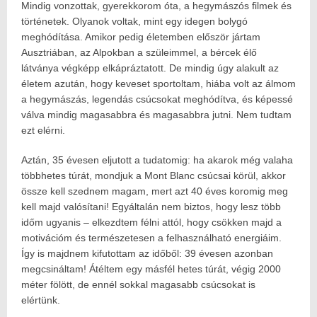
Mindig vonzottak, gyerekkorom óta, a hegymászós filmek és
Posted
2023.11.14.
on:
2026.05.16.
történetek. Olyanok voltak, mint egy idegen bolygó
Author:
meghódítása. Amikor pedig életemben először jártam
Havasokka
Ausztriában, az Alpokban a szüleimmel, a bércek élő
látványa végképp elkápráztatott. De mindig úgy alakult az
életem azután, hogy keveset sportoltam, hiába volt az álmom
a hegymászás, legendás csúcsokat meghódítva, és képessé
válva mindig magasabbra és magasabbra jutni. Nem tudtam
ezt elérni.
Aztán, 35 évesen eljutott a tudatomig: ha akarok még valaha
többhetes túrát, mondjuk a Mont Blanc csúcsai körül, akkor
össze kell szednem magam, mert azt 40 éves koromig meg
kell majd valósítani! Egyáltalán nem biztos, hogy lesz több
időm ugyanis – elkezdtem félni attól, hogy csökken majd a
motivációm és természetesen a felhasználható energiáim.
Így is majdnem kifutottam az időből: 39 évesen azonban
megcsináltam! Átéltem egy másfél hetes túrát, végig 2000
méter fölött, de ennél sokkal magasabb csúcsokat is
elértünk.