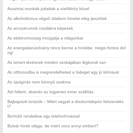
Ausztriai munkák juttattak a síelőkhöz közel
Az alkoholizmus végső stádium tünetei elég ijesztőek
Az arcszérumok csodákra képesek
Az elektromosság mozgatja a világunkat
Az energiatanúsítvány nincs benne a hírekbe, mégis fontos dol
og!
Az ismert tévésnek minden szobájában légkondi van
Az otthonodba is megrendelheted a hideget egy jó klímával
Az újságírás nem könnyű szakma
Azt hittem, átverés az ingyenes toner szállítás
Bajbajutott túrázók – Miért vegyél a diszkontdepón felszerelés
t?
Borhűtő rendelése egy telefonhívással
Bulvár hírek világa: de miért vonz ennyi embert?