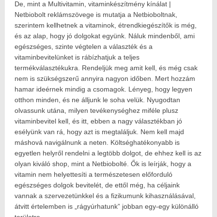
De, mint a Multivitamin, vitaminkészítmény kínálat |
Netbiobolt reklámszövege is mutatja a Netbioboltnak,
szerintem kellhetnek a vitaminok, étrendkiegészítők is még,
és az alap, hogy jó dolgokat együnk. Náluk mindenből, ami
egészséges, szinte végtelen a választék és a
vitaminbevitelünket is rábízhatjuk a teljes
termékválasztékukra. Rendeljük meg amit kell, és még csak
nem is szükségszerű annyira nagyon időben. Mert hozzám
hamar ideérnek mindig a csomagok. Lényeg, hogy legyen
otthon minden, és ne álljunk le soha velük. Nyugodtan
olvassunk utána, milyen tevékenységhez miféle plusz
vitaminbevitel kell, és itt, ebben a nagy választékban jó
esélyünk van rá, hogy azt is megtaláljuk. Nem kell majd
máshová navigálnunk a neten. Költséghatékonyabb is
egyetlen helyről rendelni a legtöbb dolgot, de ehhez kell is az
olyan kiváló shop, mint a Netbiobolté. Ők is leírják, hogy a
vitamin nem helyettesíti a természetesen előforduló
egészséges dolgok bevitelét, de ettől még, ha céljaink
vannak a szervezetünkkel és a fizikumunk kihasználásával,
átvitt értelemben is „rágyúrhatunk” jobban egy-egy különálló