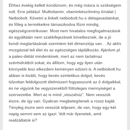
Ehhez évekig kellett kondiznom, és még másra is szükségem
volt. Erre például: Multivitamin, vitaminkészítmény kínálat |
Netbiobolt. Követni a linkelt netbiobolt.hu-s diétajavaslatokat,
és főleg a termékeikre támaszkodva főzni mindig,
egészségcentrikusan. Most nem hivatalos megfogalmazások
és egyáltalán nem szakkifejezések következnek, de a jó
kondi megtartásának szerintem két dimenziója van… Az aktív
mozgással teli élet és az egészséges táplálkozás. Ajánlom pl.
a paleo-diétát mindenkinek, mert az nem tartalmaz
szénhidrátból sokat, és állítom, hogy egy ilyen után
könnyebb lesz elkezdeni keményen edzeni is. A netbiobolt.hu
abban is kiváló, hogy kevés szintetikus dolgot, kevés
túlzottan feldolgozott élelmiszert fogyasszunk az ő dolgaikkal,
és ne vigyünk be vegyszerekből fölösleges mennyiséget a
szervezetbe. Mert az is mind „visszahúz”. Nem vesszük
észre, de így van. Gyakran megbetegítenek a rossz kaják.
Tényleg észre sem vesszük teljesen, de van, hogy egy-két
napig semmi sem az igazi. Volt már ilyenetek, amit
realizáltatok is?