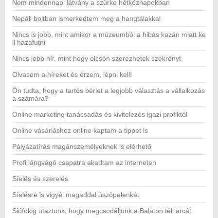
Nem mindennapi látvány a szürke hétköznapokban
Nepáli boltban ismerkedtem meg a hangtálakkal
Nincs is jobb, mint amikor a múzeumból a hibás kazán miatt ke
ll hazafutni
Nincs jobb hír, mint hogy olcsón szerezhetek szekrényt
Olvasom a híreket és érzem, lépni kell!
Ön tudta, hogy a tartós bérlet a legjobb választás a vállalkozás
a számára?
Online marketing tanácsadás és kivitelezés igazi profiktól
Online vásárláshoz online kaptam a tippet is
Pályázatírás magánszemélyeknek is elérhető
Profi lángvágó csapatra akadtam az interneten
Síelés és szerelés
Síelésre is vigyél magaddal úszópelenkát
Siófokig utaztunk, hogy megcsodáljunk a Balaton téli arcát