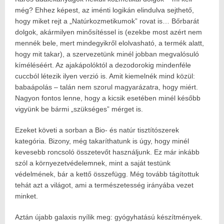
még? Ehhez képest, az iménti logikán elindulva sejthető,
hogy miket rejt a „Natúrkozmetikumok” rovat is… Bőrbarát
dolgok, akármilyen minősítéssel is (ezekbe most azért nem
mennék bele, mert mindegyikről elolvasható, a termék alatt,
hogy mit takar), a szervezetünk minél jobban megvalósuló
kíméléséért. Az ajakápolóktól a dezodorokig mindenféle
cuccból létezik ilyen verzió is. Amit kiemelnék mind közül:
babaápolás – talán nem szorul magyarázatra, hogy miért.
Nagyon fontos lenne, hogy a kicsik esetében minél később
vigyünk be bármi „szükséges” mérget is.
Ezeket követi a sorban a Bio- és natúr tisztítószerek
kategória. Bizony, még takaríthatunk is úgy, hogy minél
kevesebb roncsoló összetevőt használjunk. Ez már inkább
szól a környezetvédelemnek, mint a saját testünk
védelmének, bár a kettő összefügg. Még tovább tágítottuk
tehát azt a világot, ami a természetesség irányába vezet
minket.
Aztán újabb galaxis nyílik meg: gyógyhatású készítmények.