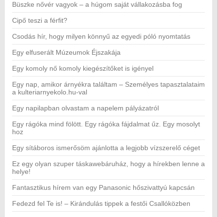
Büszke nővér vagyok – a húgom saját vállakozásba fog
Cipő teszi a férfit?
Csodás hír, hogy milyen könnyű az egyedi póló nyomtatás
Egy elfuserált Múzeumok Éjszakája
Egy komoly nő komoly kiegészítőket is igényel
Egy nap, amikor árnyékra találtam – Személyes tapasztalataim
a kulteriarnyekolo.hu-val
Egy napilapban olvastam a napelem pályázatról
Egy rágóka mind fölött. Egy rágóka fájdalmat űz. Egy mosolyt
hoz
Egy sítáboros ismerősöm ajánlotta a legjobb vízszerelő céget
Ez egy olyan szuper táskawebáruház, hogy a hírekben lenne a
helye!
Fantasztikus hírem van egy Panasonic hőszivattyú kapcsán
Fedezd fel Te is! – Kirándulás tippek a festői Csallóközben