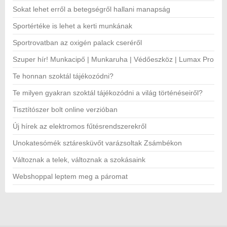
Sokat lehet erről a betegségről hallani manapság
Sportértéke is lehet a kerti munkának
Sportrovatban az oxigén palack cseréről
Szuper hír! Munkacipő | Munkaruha | Védőeszköz | Lumax Pro
Te honnan szoktál tájékozódni?
Te milyen gyakran szoktál tájékozódni a világ történéseiről?
Tisztítószer bolt online verzióban
Új hírek az elektromos fűtésrendszerekről
Unokatesómék sztáresküvőt varázsoltak Zsámbékon
Változnak a telek, változnak a szokásaink
Webshoppal leptem meg a páromat