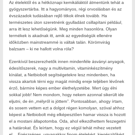
Az ételektől és a hétköznapi kemikáliáktól átmentünk tehát a
gyógyszertárba. Itt a hagyományos, régi orvoslásban és az
évszázadok tudásában rejlő titkok élnek tovább. Ha
természetes úton szeretnénk gyulladást csillapítani például,
arra itt lesz lehetőségünk. Meg minden hasonlóra. Olyan
termékek is akadnak itt, amik az egyediségük ellenére
időközben mainstreammé is váltak talán. Körömvirág
balzsam – ki ne hallott volna róla?
Ezenkívül beszerezhetők innen mindenféle ásványi anyagok,
édesítőszerek, nagy a multivitamin, vitaminkészítmény
kínálat, a Netbiobolt segítségetekre lesz mindenben, ha
vissza akartok térni egy magát mindig ereje teljében lévőnek
érző, bármire képes ember élethelyzetébe. Mert úgy élni
sokkal jobb! Nem mondom, hogy nekem azonnal sikerült ide
eljutni, de én „mélyről is jöttem”. Pontosabban, ahogy írtam,
és sosem vettem ezt a dolgot régen komolyan, szóval ahhoz
képest a Netbiobolt még elképesztően hamar vissza is hozott
el a mostani állapotomba. Oda, ahol elkezdhettem feszegetni
a határokat. És leírtam, hogy ez végül tehát mihez vezetett
el… Egészséges, ugyanakkor finom ételekért, kiegészítőkért,