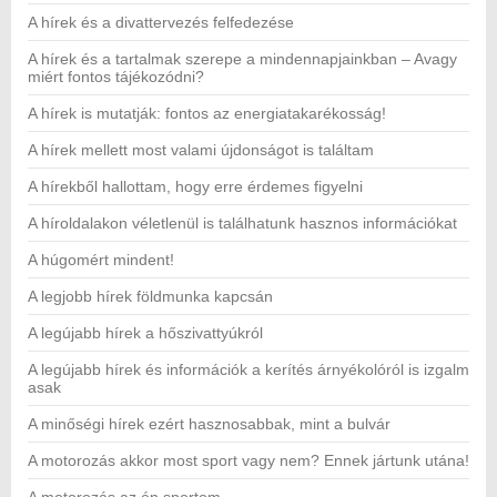
A hírek és a divattervezés felfedezése
A hírek és a tartalmak szerepe a mindennapjainkban – Avagy
miért fontos tájékozódni?
A hírek is mutatják: fontos az energiatakarékosság!
A hírek mellett most valami újdonságot is találtam
A hírekből hallottam, hogy erre érdemes figyelni
A híroldalakon véletlenül is találhatunk hasznos információkat
A húgomért mindent!
A legjobb hírek földmunka kapcsán
A legújabb hírek a hőszivattyúkról
A legújabb hírek és információk a kerítés árnyékolóról is izgalm
asak
A minőségi hírek ezért hasznosabbak, mint a bulvár
A motorozás akkor most sport vagy nem? Ennek jártunk utána!