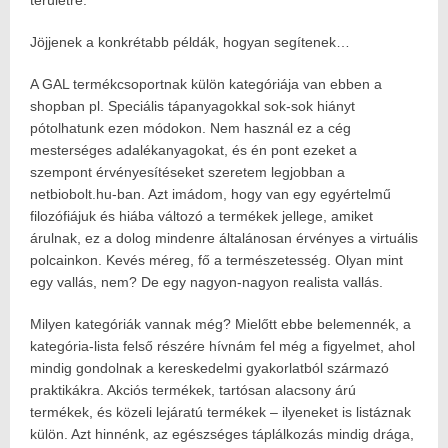
területre.
Jöjjenek a konkrétabb példák, hogyan segítenek…
A GAL termékcsoportnak külön kategóriája van ebben a
shopban pl. Speciális tápanyagokkal sok-sok hiányt
pótolhatunk ezen módokon. Nem használ ez a cég
mesterséges adalékanyagokat, és én pont ezeket a
szempont érvényesítéseket szeretem legjobban a
netbiobolt.hu-ban. Azt imádom, hogy van egy egyértelmű
filozófiájuk és hiába változó a termékek jellege, amiket
árulnak, ez a dolog mindenre általánosan érvényes a virtuális
polcainkon. Kevés méreg, fő a természetesség. Olyan mint
egy vallás, nem? De egy nagyon-nagyon realista vallás.
Milyen kategóriák vannak még? Mielőtt ebbe belemennék, a
kategória-lista felső részére hívnám fel még a figyelmet, ahol
mindig gondolnak a kereskedelmi gyakorlatból származó
praktikákra. Akciós termékek, tartósan alacsony árú
termékek, és közeli lejáratú termékek – ilyeneket is listáznak
külön. Azt hinnénk, az egészséges táplálkozás mindig drága,